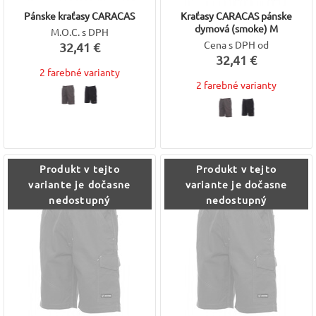
Pánske kraťasy CARACAS
Kraťasy CARACAS pánske
dymová (smoke) M
M.O.C. s DPH
Cena s DPH od
32,41 €
32,41 €
2 farebné varianty
2 farebné varianty
Produkt v tejto
Produkt v tejto
variante je dočasne
variante je dočasne
nedostupný
nedostupný