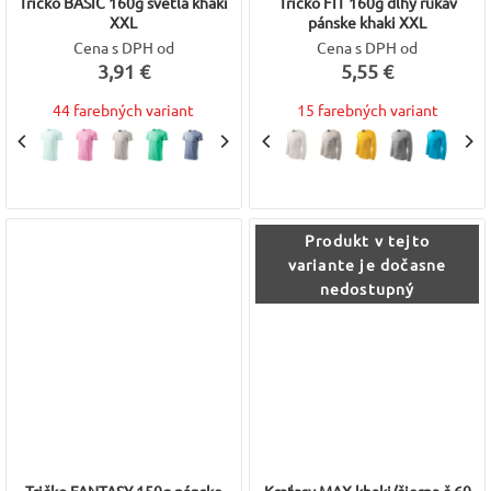
Tričko BASIC 160g svetlá khaki
Tričko FIT 160g dlhý rukáv
XXL
pánske khaki XXL
Cena s DPH od
Cena s DPH od
3,91 €
5,55 €
44 farebných variant
15 farebných variant
Produkt v tejto
variante je dočasne
nedostupný