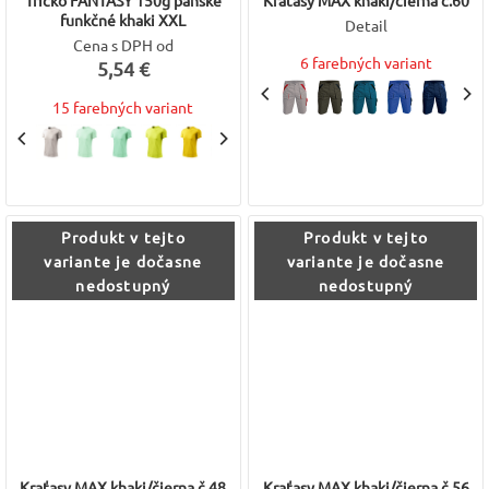
Tričko FANTASY 150g pánske
Kraťasy MAX khaki/čierna č.60
funkčné khaki XXL
Detail
Cena s DPH od
6 farebných variant
5,54 €
15 farebných variant
Produkt v tejto
Produkt v tejto
variante je dočasne
variante je dočasne
nedostupný
nedostupný
Kraťasy MAX khaki/čierna č.48
Kraťasy MAX khaki/čierna č.56