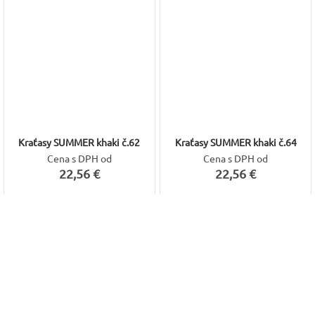
Kraťasy SUMMER khaki č.62
Kraťasy SUMMER khaki č.64
Cena s DPH od
Cena s DPH od
22,56 €
22,56 €
6 farebných variant
6 farebných variant