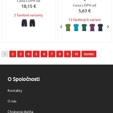
Cena s DPH od
Cena s DPH od
18,15 €
5,63 €
2 farebné varianty
15 farebných variant
1
2
3
4
5
6
7
8
9
10
Koniec
O Spoločnosti
Kontakty
O nás
Chránená dielňa