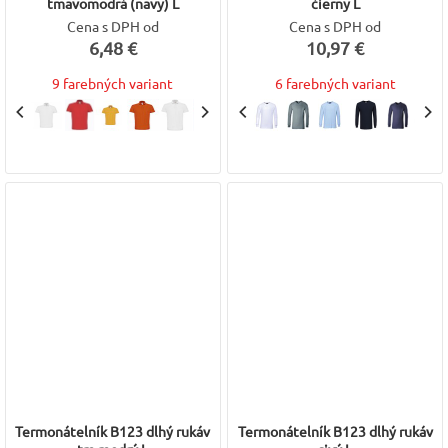
tmavomodrá (navy) L
čierny L
Cena s DPH od
Cena s DPH od
6,48 €
10,97 €
9 farebných variant
6 farebných variant
Termonátelník B123 dlhý rukáv
Termonátelník B123 dlhý rukáv