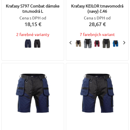
Kraťasy S797 Combat dámske
Kraťasy KEILOR tmavomodrá
tm.modrá L
(navy) č.46
Cena s DPH od
Cena s DPH od
18,15 €
28,67 €
2 farebné varianty
7 farebných variant