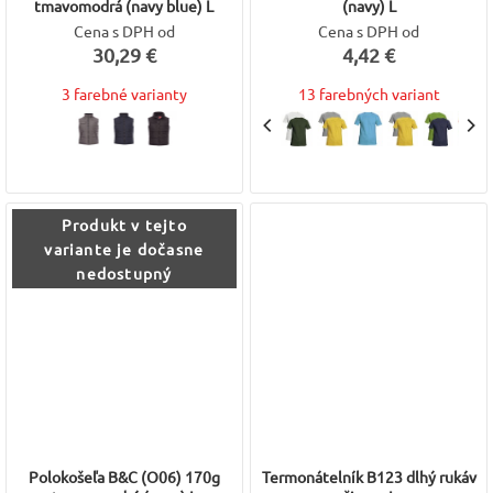
tmavomodrá (navy blue) L
(navy) L
Cena s DPH od
Cena s DPH od
30,29 €
4,42 €
3 farebné varianty
13 farebných variant
Produkt v tejto
variante je dočasne
nedostupný
Polokošeľa B&C (O06) 170g
Termonátelník B123 dlhý rukáv