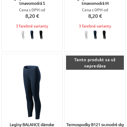
tmavomodrá S
tmavomodrá M
Cena s DPH od
Cena s DPH od
8,20 €
8,20 €
3 farebné varianty
3 farebné varianty
Tento produkt sa už
nepredáva
Legíny BALANCE dámske
Termospodky B121 sv.modré sky