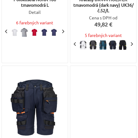
tmavomodrá L
tmavomodrá (dark navy) UK36/
č.52/L
Detail
Cena s DPH od
6 farebných variant
49,82 €
5 farebných variant