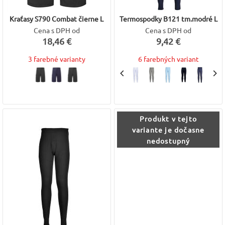
Kraťasy S790 Combat čierne L
Termospodky B121 tm.modré L
Cena s DPH od
Cena s DPH od
18,46 €
9,42 €
3 farebné varianty
6 farebných variant
Produkt v tejto
variante je dočasne
nedostupný