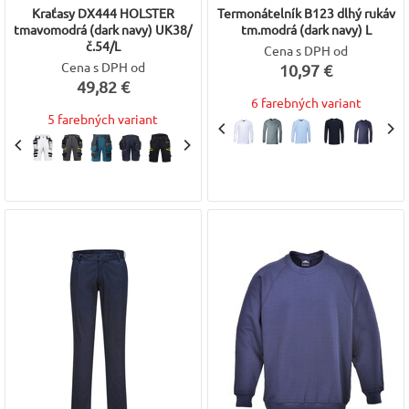
Kraťasy DX444 HOLSTER
Termonátelník B123 dlhý rukáv
tmavomodrá (dark navy) UK38/
tm.modrá (dark navy) L
č.54/L
Cena s DPH od
Cena s DPH od
10,97 €
49,82 €
6 farebných variant
5 farebných variant