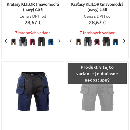
Kraťasy KEILOR tmavomodrá
Kraťasy KEILOR tmavomodrá
(navy) č.56
(navy) č.58
Cena s DPH od
Cena s DPH od
28,67 €
28,67 €
7 farebných variant
7 farebných variant
Produkt v tejto
variante je dočasne
nedostupný