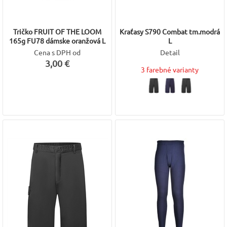
Tričko FRUIT OF THE LOOM
Kraťasy S790 Combat tm.modrá
165g FU78 dámske oranžová L
L
Cena s DPH od
Detail
3,00 €
3 farebné varianty