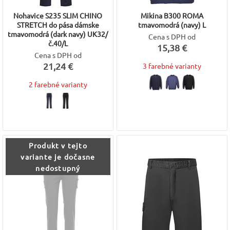
Nohavice S235 SLIM CHINO
Mikina B300 ROMA
STRETCH do pása dámske
tmavomodrá (navy) L
tmavomodrá (dark navy) UK32/
Cena s DPH od
č.40/L
15,38 €
Cena s DPH od
21,24 €
3 farebné varianty
2 farebné varianty
Produkt v tejto
variante je dočasne
nedostupný