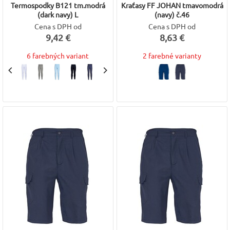
Termospodky B121 tm.modrá
Kraťasy FF JOHAN tmavomodrá
(dark navy) L
(navy) č.46
Cena s DPH od
Cena s DPH od
9,42 €
8,63 €
6 farebných variant
2 farebné varianty