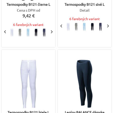
Termospodky B121 čierne L
Termospodky B121 sivé L
Cena s DPH od
Detail
9,42 €
6 farebných variant
6 farebných variant
Termospodky B121 biele L
Legíny BALANCE dámske