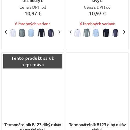
tm.modrý L
sivý L
Cena s DPH od
Cena s DPH od
10,97 €
10,97 €
6 farebných variant
6 farebných variant
Tento produkt sa už
nepredáva
Termonátelník B123 dlhý rukáv
Termonátelník B123 dlhý rukáv
sv.modrý sky L
biely L