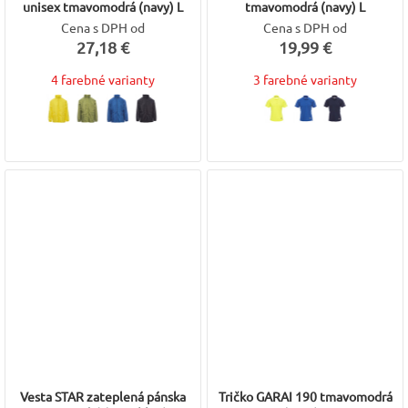
unisex tmavomodrá (navy) L
tmavomodrá (navy) L
Cena s DPH od
Cena s DPH od
27,18 €
19,99 €
4 farebné varianty
3 farebné varianty
Vesta STAR zateplená pánska
Tričko GARAI 190 tmavomodrá