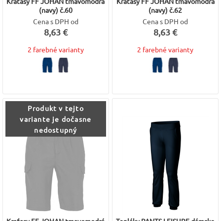
Kraťasy FF JOHAN tmavomodrá
Kraťasy FF JOHAN tmavomodrá
(navy) č.60
(navy) č.62
Cena s DPH od
Cena s DPH od
8,63 €
8,63 €
2 farebné varianty
2 farebné varianty
Produkt v tejto
variante je dočasne
nedostupný