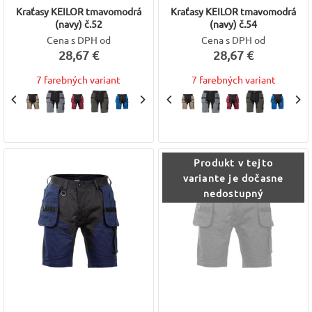
Kraťasy KEILOR tmavomodrá
Kraťasy KEILOR tmavomodrá
(navy) č.52
(navy) č.54
Cena s DPH od
Cena s DPH od
28,67 €
28,67 €
7 farebných variant
7 farebných variant
Produkt v tejto
variante je dočasne
nedostupný