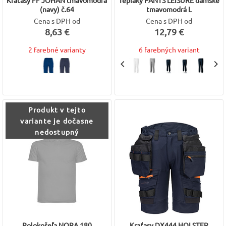
Kraťasy FF JOHAN tmavomodrá
Tepláky PANTS LEISURE dámske
(navy) č.64
tmavomodrá L
Cena s DPH od
Cena s DPH od
8,63 €
12,79 €
2 farebné varianty
6 farebných variant
Produkt v tejto
variante je dočasne
nedostupný
Polokošeľa NORA 180
Kraťasy DX444 HOLSTER