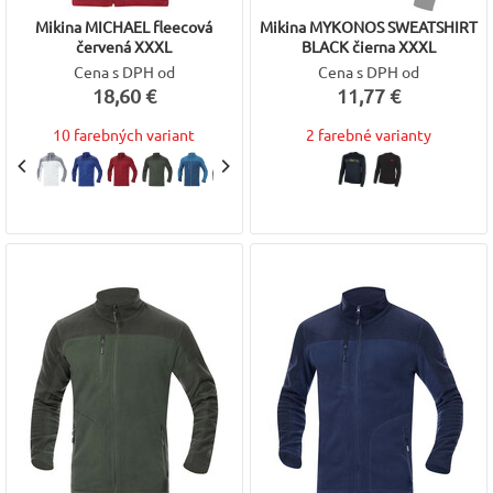
Mikina MICHAEL fleecová
Mikina MYKONOS SWEATSHIRT
červená XXXL
BLACK čierna XXXL
Cena s DPH od
Cena s DPH od
18,60 €
11,77 €
10 farebných variant
2 farebné varianty