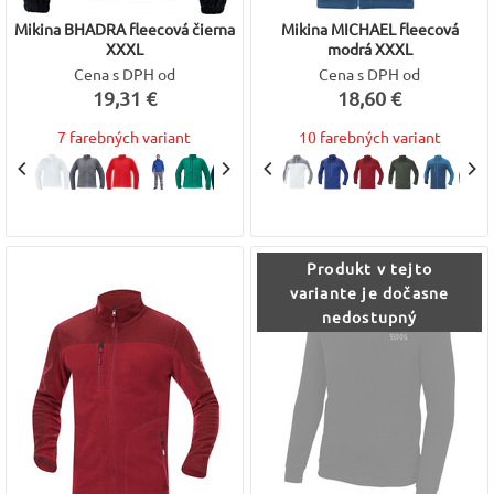
Mikina BHADRA fleecová čierna
Mikina MICHAEL fleecová
XXXL
modrá XXXL
Cena s DPH od
Cena s DPH od
19,31 €
18,60 €
7 farebných variant
10 farebných variant
Produkt v tejto
variante je dočasne
nedostupný