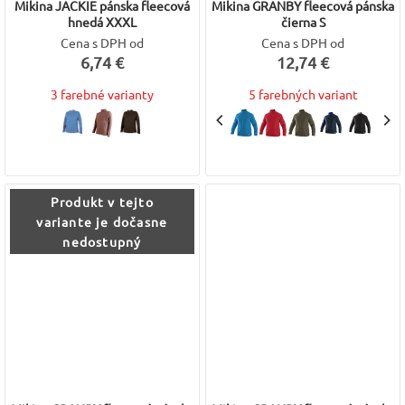
Mikina JACKIE pánska fleecová
Mikina GRANBY fleecová pánska
hnedá XXXL
čierna S
Cena s DPH od
Cena s DPH od
6,74 €
12,74 €
3 farebné varianty
5 farebných variant
Produkt v tejto
variante je dočasne
nedostupný