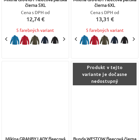
čierna 5XL
čierna 6XL
Cena s DPH od
Cena s DPH od
12,74 €
13,31 €
5 farebných variant
5 farebných variant
Produkt v tejto
variante je dočasne
nedostupný
Mikina GRANBY LADY fleecová
Bunda WESTOW fleecová čierna