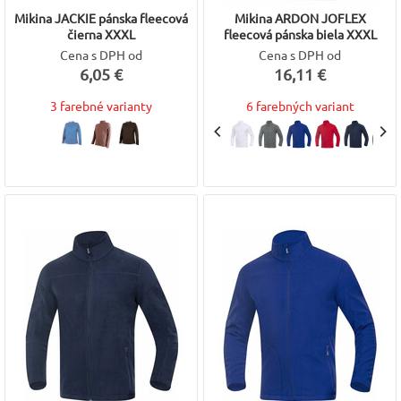
Mikina JACKIE pánska fleecová
Mikina ARDON JOFLEX
čierna XXXL
fleecová pánska biela XXXL
Cena s DPH od
Cena s DPH od
6,05 €
16,11 €
3 farebné varianty
6 farebných variant