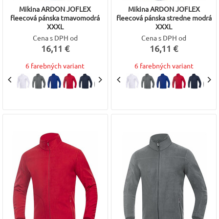
Mikina ARDON JOFLEX
Mikina ARDON JOFLEX
fleecová pánska tmavomodrá
fleecová pánska stredne modrá
XXXL
XXXL
Cena s DPH od
Cena s DPH od
16,11 €
16,11 €
6 farebných variant
6 farebných variant