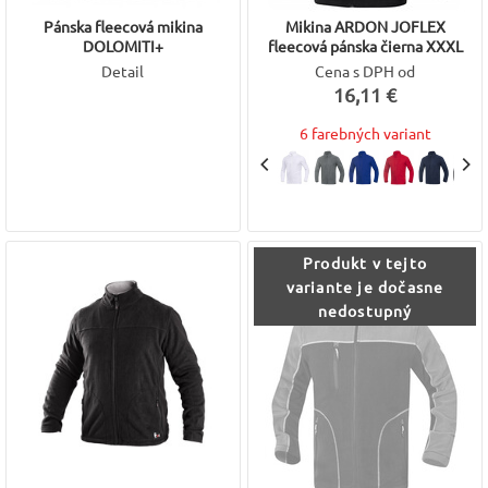
Pánska fleecová mikina
Mikina ARDON JOFLEX
DOLOMITI+
fleecová pánska čierna XXXL
Detail
Cena s DPH od
16,11 €
6 farebných variant
Produkt v tejto
variante je dočasne
nedostupný