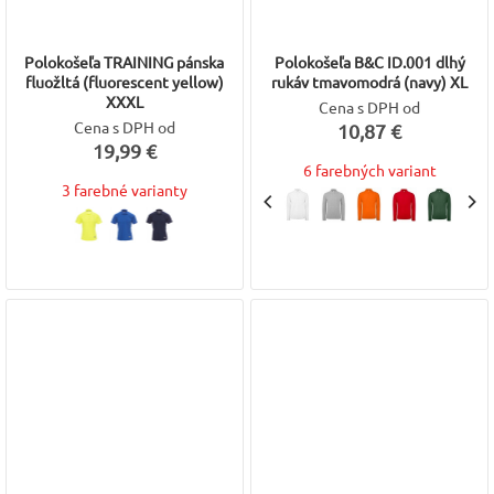
Polokošeľa TRAINING pánska
Polokošeľa B&C ID.001 dlhý
fluožltá (fluorescent yellow)
rukáv tmavomodrá (navy) XL
XXXL
Cena s DPH od
Cena s DPH od
10,87 €
19,99 €
6 farebných variant
3 farebné varianty