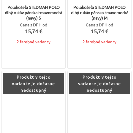
Polokošeľa STEDMAN POLO
Polokošeľa STEDMAN POLO
dlhý rukáv pánska tmavomodrá
dlhý rukáv pánska tmavomodrá
(navy) S
(navy) M
Cena s DPH od
Cena s DPH od
15,74 €
15,74 €
2 farebné varianty
2 farebné varianty
Produkt v tejto
Produkt v tejto
variante je dočasne
variante je dočasne
nedostupný
nedostupný