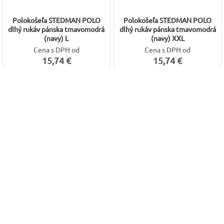
Polokošeľa STEDMAN POLO
Polokošeľa STEDMAN POLO
dlhý rukáv pánska tmavomodrá
dlhý rukáv pánska tmavomodrá
(navy) L
(navy) XXL
Cena s DPH od
Cena s DPH od
15,74 €
15,74 €
2 farebné varianty
2 farebné varianty
Produkt v tejto
variante je dočasne
nedostupný