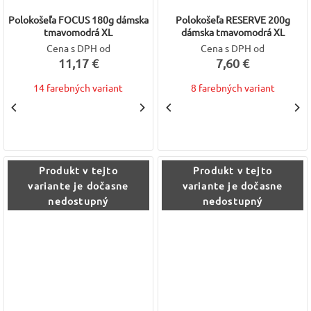
Polokošeľa FOCUS 180g dámska
Polokošeľa RESERVE 200g
tmavomodrá XL
dámska tmavomodrá XL
Cena s DPH od
Cena s DPH od
11,17 €
7,60 €
14 farebných variant
8 farebných variant
Produkt v tejto
Produkt v tejto
variante je dočasne
variante je dočasne
nedostupný
nedostupný