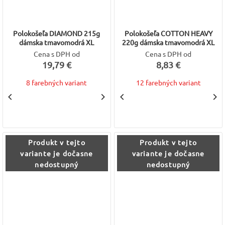
Polokošeľa DIAMOND 215g
Polokošeľa COTTON HEAVY
dámska tmavomodrá XL
220g dámska tmavomodrá XL
Cena s DPH od
Cena s DPH od
19,79 €
8,83 €
8 farebných variant
12 farebných variant
Produkt v tejto
Produkt v tejto
variante je dočasne
variante je dočasne
nedostupný
nedostupný