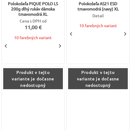
Polokošeľa PIQUE POLO LS
Polokošeľa AS21 ESD
200g dlhý rukáv dámska
tmavomodrá (navy) XL
tmavomodrá XL
Detail
Cena s DPH od
10 farebných variant
11,00 €
10 farebných variant
Produkt v tejto
Produkt v tejto
variante je dočasne
variante je dočasne
nedostupný
nedostupný