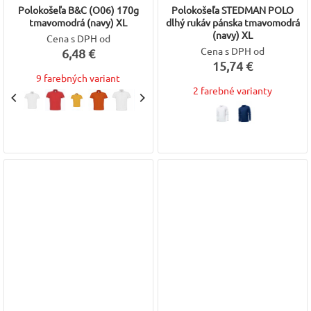
Polokošeľa B&C (O06) 170g
Polokošeľa STEDMAN POLO
tmavomodrá (navy) XL
dlhý rukáv pánska tmavomodrá
(navy) XL
Cena s DPH od
Cena s DPH od
6,48 €
15,74 €
9 farebných variant
2 farebné varianty