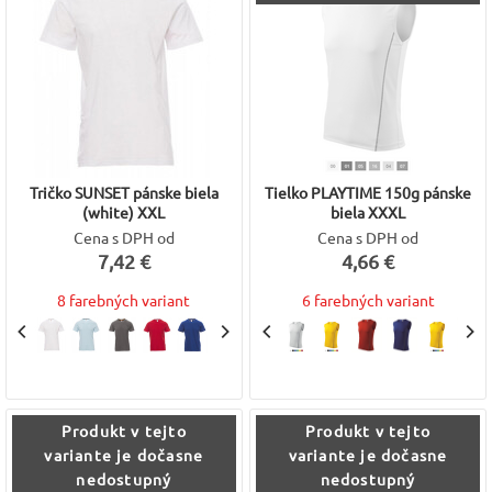
Tričko SUNSET pánske biela
Tielko PLAYTIME 150g pánske
(white) XXL
biela XXXL
Cena s DPH od
Cena s DPH od
7,42 €
4,66 €
8 farebných variant
6 farebných variant
Produkt v tejto
Produkt v tejto
variante je dočasne
variante je dočasne
nedostupný
nedostupný