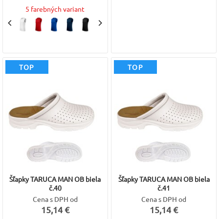
5 farebných variant
TOP
TOP
Šľapky TARUCA MAN OB biela
Šľapky TARUCA MAN OB biela
č.40
č.41
Cena s DPH od
Cena s DPH od
15,14 €
15,14 €