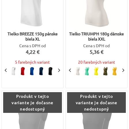
Tielko BREEZE 150g pánske
Tielko TRIUMPH 180g dámske
biela XL
biela XXL
Cena s DPH od
Cena s DPH od
4,22 €
5,36 €
5 farebných variant
20 farebných variant
Produkt v tejto
Produkt v tejto
variante je dočasne
variante je dočasne
nedostupný
nedostupný