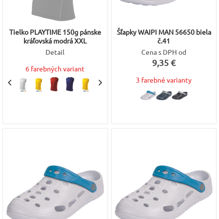
Tielko PLAYTIME 150g pánske
Šľapky WAIPI MAN 56650 biela
kráľovská modrá XXL
č.41
Detail
Cena s DPH od
9,35 €
6 farebných variant
3 farebné varianty