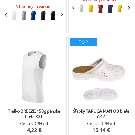
5 farebných variant
TOP
Tielko BREEZE 150g pánske
Šľapky TARUCA MAN OB biela
biela XXL
č.42
Cena s DPH od
Cena s DPH od
4,22 €
15,14 €