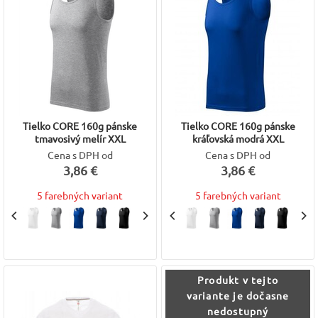
Tielko CORE 160g pánske
Tielko CORE 160g pánske
tmavosivý melír XXL
kráľovská modrá XXL
Cena s DPH od
Cena s DPH od
3,86 €
3,86 €
5 farebných variant
5 farebných variant
Produkt v tejto
variante je dočasne
nedostupný