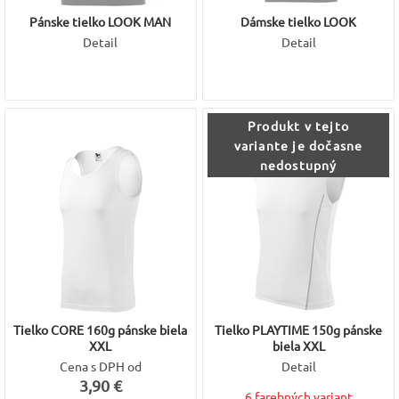
Pánske tielko LOOK MAN
Dámske tielko LOOK
Detail
Detail
Produkt v tejto
variante je dočasne
nedostupný
Tielko CORE 160g pánske biela
Tielko PLAYTIME 150g pánske
XXL
biela XXL
Cena s DPH od
Detail
3,90 €
6 farebných variant