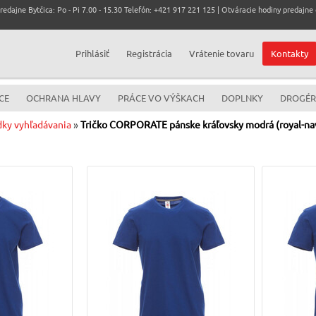
dajne Bytčica: Po - Pi 7.00 - 15.30 Telefón: +421 917 221 125 | Otváracie hodiny predajne c
Prihlásiť
Registrácia
Vrátenie tovaru
Kontakty
CE
OCHRANA HLAVY
PRÁCE VO VÝŠKACH
DOPLNKY
DROGÉR
dky vyhľadávania
»
Tričko CORPORATE pánske kráľovsky modrá (royal-nav