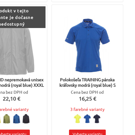
odukt v tejto
ante je dočasne
nedostupný
D nepremokavá unisex
Polokošeľa TRAINING pánska
modrá (royal blue) XXXL
kráľovsky modrá (royal blue) S
na bez DPH od
Cena bez DPH od
22,10 €
16,25 €
farebné varianty
3 farebné varianty
yberte variantu
Vyberte variantu