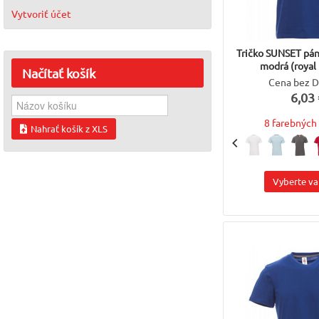
Vytvoriť účet
Tričko SUNSET pán
modrá (royal 
Načítať
košík
Cena bez 
6,03 
8 farebných 
Nahrať košík z XLS
Vyberte va