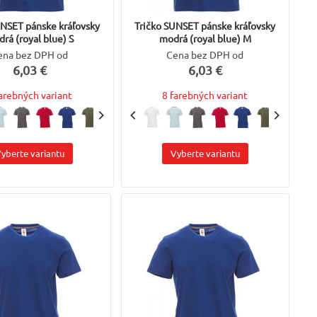
UNSET pánske kráľovsky
Tričko SUNSET pánske kráľovsky
rá (royal blue) S
modrá (royal blue) M
ena bez DPH od
Cena bez DPH od
6,03 €
6,03 €
farebných variant
8 farebných variant
yberte variantu
Vyberte variantu