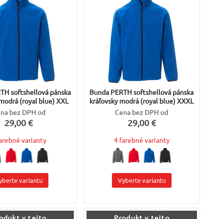
TH softshellová pánska
Bunda PERTH softshellová pánska
 modrá (royal blue) XXL
kráľovsky modrá (royal blue) XXXL
na bez DPH od
Cena bez DPH od
29,00 €
29,00 €
farebné varianty
4 farebné varianty
yberte variantu
Vyberte variantu
odukt v tejto
Produkt v tejto