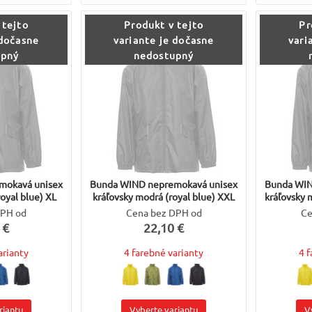
 tejto
Produkt v tejto
Pr
 dočasne
variante je dočasne
vari
upný
nedostupný
mokavá unisex
Bunda WIND nepremokavá unisex
Bunda WIN
oyal blue) XL
kráľovsky modrá (royal blue) XXL
kráľovsky 
DPH od
Cena bez DPH od
Ce
 €
22,10 €
arianty
4 farebné varianty
4 
riantu
Vyberte variantu
V