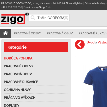
PRACOVNÉ ODEVY ZIGO, s.r.o., Na stanicu 16, 010 09 Žilina - Bytčica | Otváracie hodiny pre
+421 918 678 636| E-mail:
eshop@zigo1.sk
|
PRACOVNÉ ODEVY
PRACOVNÁ OBUV
PRACOVNÉ RUKAVI
Úvod
»
Výsle
Kategórie
HORÚCA PONUKA
PRACOVNÉ ODEVY
PRACOVNÁ OBUV
PRACOVNÉ RUKAVICE
OCHRANA HLAVY
PRÁCA VO VÝŠKACH
DOPLNKY