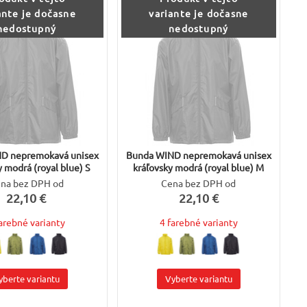
ante je dočasne
variante je dočasne
nedostupný
nedostupný
D nepremokavá unisex
Bunda WIND nepremokavá unisex
y modrá (royal blue) S
kráľovsky modrá (royal blue) M
na bez DPH od
Cena bez DPH od
22,10 €
22,10 €
farebné varianty
4 farebné varianty
yberte variantu
Vyberte variantu