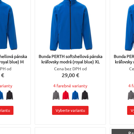
hellová pánska
Bunda PERTH softshellová pánska
Bunda PER
royal blue) M
kráľovsky modrá (royal blue) XL
kráľovsky
DPH od
Cena bez DPH od
Ce
 €
29,00 €
arianty
4 farebné varianty
4 
riantu
Vyberte variantu
V
Pr