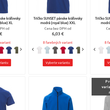
ske kráľovsky
Tričko SUNSET pánske kráľovsky
Tričko SU
blue) XL
modrá (royal blue) XXL
modrá
DPH od
Cena bez DPH od
Ce
€
6,03 €
variant
8 farebných variant
8 f
riantu
Vyberte variantu
V
Pr
vari