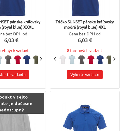
NSET pánske kráľovsky
Tričko SUNSET pánske kráľovsky
 (royal blue) XXXL
modrá (royal blue) 4XL
na bez DPH od
Cena bez DPH od
6,03 €
6,03 €
arebných variant
8 farebných variant
yberte variantu
Vyberte variantu
odukt v tejto
ante je dočasne
nedostupný