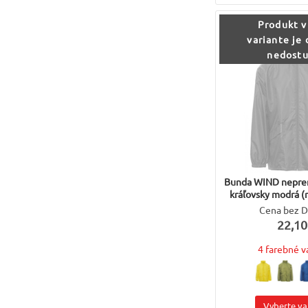
Produkt v
variante je
nedost
Bunda WIND nepre
kráľovsky modrá (r
Cena bez 
22,10
4 farebné v
Vyberte va