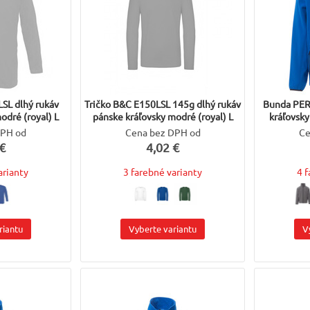
LSL dlhý rukáv
Tričko B&C E150LSL 145g dlhý rukáv
Bunda PER
odré (royal) L
pánske kráľovsky modré (royal) L
kráľovsky
DPH od
Cena bez DPH od
Ce
€
4,02 €
arianty
3 farebné varianty
4 
riantu
Vyberte variantu
V