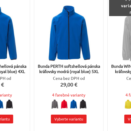
vari
hellová pánska
Bunda PERTH softshellová pánska
Bunda WIN
oyal blue) 4XL
kráľovsky modrá (royal blue) 5XL
kráľovsk
DPH od
Cena bez DPH od
Ce
 €
29,00 €
arianty
4 farebné varianty
4 
riantu
Vyberte variantu
V