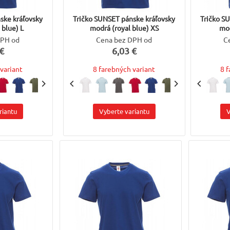
ske kráľovsky
Tričko SUNSET pánske kráľovsky
Tričko S
 blue) L
modrá (royal blue) XS
mod
DPH od
Cena bez DPH od
C
€
6,03 €
variant
8 farebných variant
8 
riantu
Vyberte variantu
V