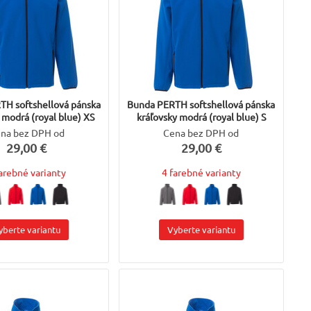
TH softshellová pánska
Bunda PERTH softshellová pánska
 modrá (royal blue) XS
kráľovsky modrá (royal blue) S
na bez DPH od
Cena bez DPH od
29,00 €
29,00 €
farebné varianty
4 farebné varianty
yberte variantu
Vyberte variantu