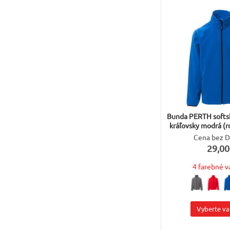
Bunda PERTH softs
kráľovsky modrá (r
Cena bez 
29,00
4 farebné v
Vyberte va