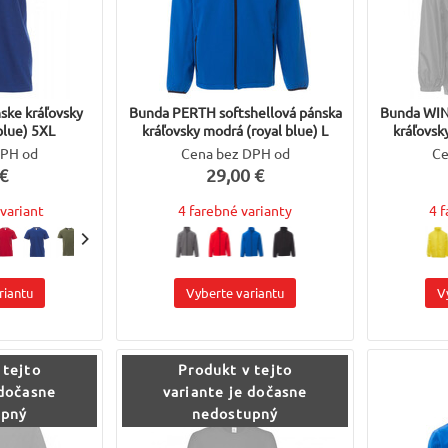
ske kráľovsky
Bunda PERTH softshellová pánska
Bunda WIN
blue) 5XL
kráľovsky modrá (royal blue) L
kráľovsk
DPH od
Cena bez DPH od
Ce
€
29,00 €
variant
4 farebné varianty
4 
riantu
Vyberte variantu
V
 tejto
Produkt v tejto
 dočasne
variante je dočasne
upný
nedostupný