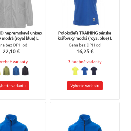
D nepremokavá unisex
Polokošeľa TRAINING pánska
y modrá (royal blue) L
kráľovsky modrá (royal blue) L
na bez DPH od
Cena bez DPH od
22,10 €
16,25 €
farebné varianty
3 farebné varianty
yberte variantu
Vyberte variantu