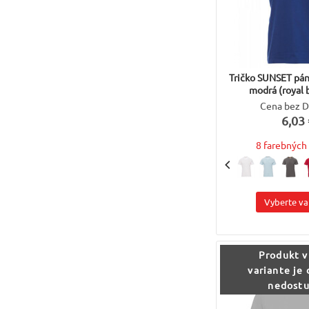
Tričko SUNSET pán
modrá (royal 
Cena bez 
6,03 
8 farebných 
Vyberte va
Produkt v
variante je
nedost