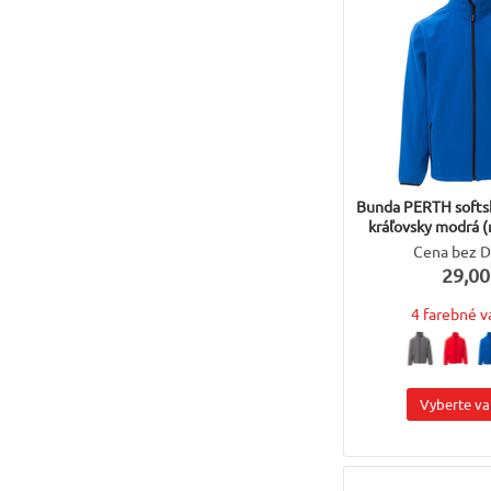
Bunda PERTH softs
kráľovsky modrá (
Cena bez 
29,00
4 farebné v
Vyberte va