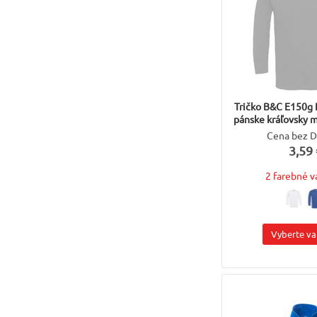
Tričko B&C E150g 
pánske kráľovsky m
Cena bez 
3,59 
2 farebné v
Vyberte va