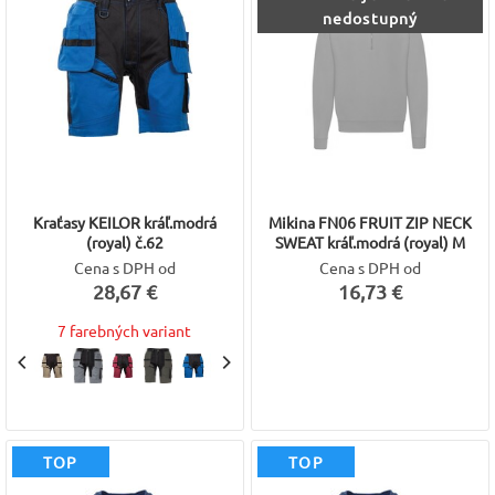
nedostupný
Kraťasy KEILOR kráľ.modrá
Mikina FN06 FRUIT ZIP NECK
(royal) č.62
SWEAT kráľ.modrá (royal) M
Cena s DPH od
Cena s DPH od
28,67 €
16,73 €
7 farebných variant
TOP
TOP