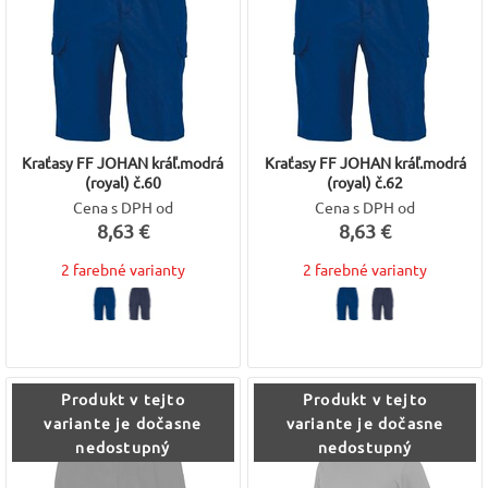
Kraťasy FF JOHAN kráľ.modrá
Kraťasy FF JOHAN kráľ.modrá
(royal) č.60
(royal) č.62
Cena s DPH od
Cena s DPH od
8,63 €
8,63 €
2 farebné varianty
2 farebné varianty
Produkt v tejto
Produkt v tejto
variante je dočasne
variante je dočasne
nedostupný
nedostupný