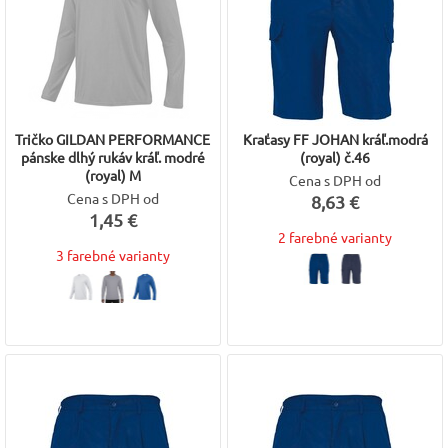
Tričko GILDAN PERFORMANCE
Kraťasy FF JOHAN kráľ.modrá
pánske dlhý rukáv kráľ. modré
(royal) č.46
(royal) M
Cena s DPH od
Cena s DPH od
8,63 €
1,45 €
2 farebné varianty
3 farebné varianty