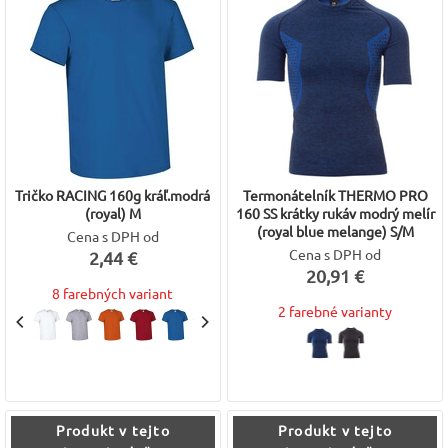
Tričko RACING 160g kráľ.modrá
Termonátelník THERMO PRO
(royal) M
160 SS krátky rukáv modrý melír
(royal blue melange) S/M
Cena s DPH od
Cena s DPH od
2,44 €
20,91 €
8 farebných variant
2 farebné varianty
Produkt v tejto
Produkt v tejto