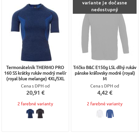
variante je dočasne
nedostupný
Termonátelník THERMO PRO
Tričko B&C E150g LSL dlhý rukáv
160 SS krátky rukáv modrý melír
pánske kráľovsky modré (royal)
(royal blue melange) 4XL/5XL
M
Cena s DPH od
Cena s DPH od
20,91 €
4,42 €
2 farebné varianty
2 farebné varianty