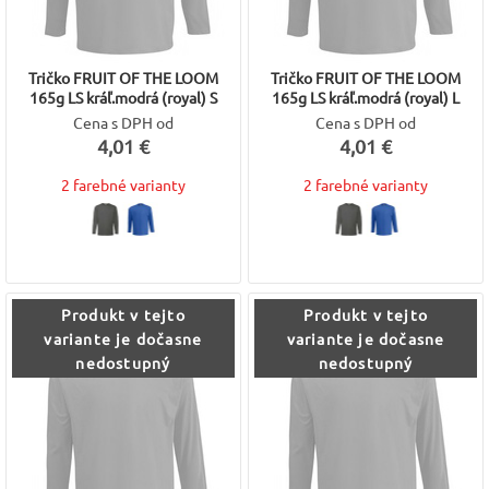
Tričko FRUIT OF THE LOOM
Tričko FRUIT OF THE LOOM
165g LS kráľ.modrá (royal) S
165g LS kráľ.modrá (royal) L
Cena s DPH od
Cena s DPH od
4,01 €
4,01 €
2 farebné varianty
2 farebné varianty
Produkt v tejto
Produkt v tejto
variante je dočasne
variante je dočasne
nedostupný
nedostupný