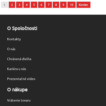
1
2
3
4
5
6
7
8
9
10
Koniec
O Spoločnosti
Kontakty
O nás
Chránená dielňa
Kariéra u nás
Prezentačné video
O nákupe
Vrátenie tovaru