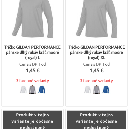
Tričko GILDAN PERFORMANCE
Tričko GILDAN PERFORMANCE
pánske dlhý rukáv kráľ. modré
pánske dlhý rukáv kráľ. modré
(royal) L
(royal) XL
Cena s DPH od
Cena s DPH od
1,45 €
1,45 €
3 farebné varianty
3 farebné varianty
Produkt v tejto
Produkt v tejto
variante je dočasne
variante je dočasne
nedostupný
nedostupný