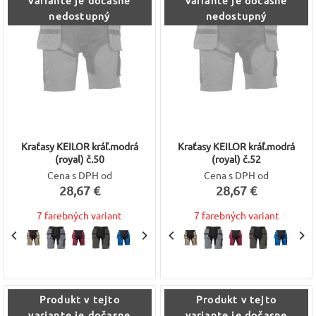
variante je dočasne
variante je dočasne
nedostupný
nedostupný
Kraťasy KEILOR kráľ.modrá
Kraťasy KEILOR kráľ.modrá
(royal) č.50
(royal) č.52
Cena s DPH od
Cena s DPH od
28,67 €
28,67 €
7 farebných variant
7 farebných variant
Produkt v tejto
Produkt v tejto
variante je dočasne
variante je dočasne