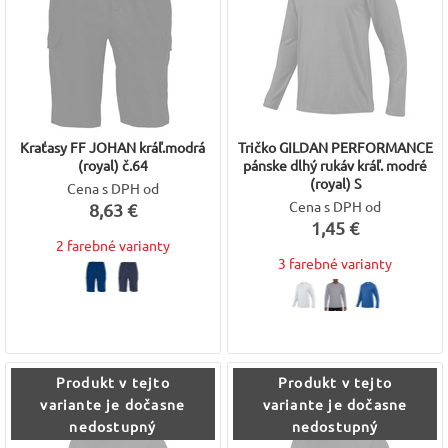
Kraťasy FF JOHAN kráľ.modrá
Tričko GILDAN PERFORMANCE
(royal) č.64
pánske dlhý rukáv kráľ. modré
(royal) S
Cena s DPH od
Cena s DPH od
8,63 €
1,45 €
2 farebné varianty
3 farebné varianty
Produkt v tejto
Produkt v tejto
variante je dočasne
variante je dočasne
nedostupný
nedostupný