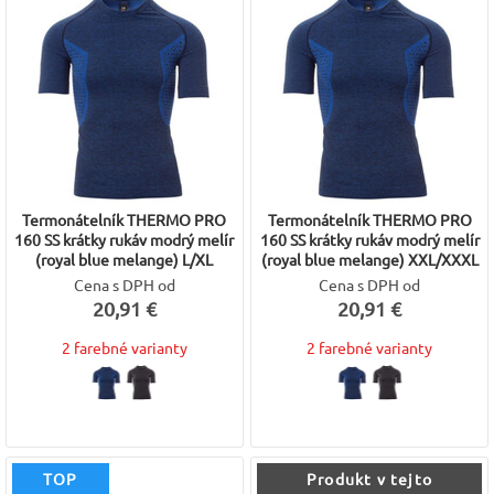
Termonátelník THERMO PRO
Termonátelník THERMO PRO
160 SS krátky rukáv modrý melír
160 SS krátky rukáv modrý melír
(royal blue melange) L/XL
(royal blue melange) XXL/XXXL
Cena s DPH od
Cena s DPH od
20,91 €
20,91 €
2 farebné varianty
2 farebné varianty
TOP
Produkt v tejto