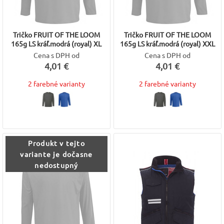
Tričko FRUIT OF THE LOOM
Tričko FRUIT OF THE LOOM
165g LS kráľ.modrá (royal) XL
165g LS kráľ.modrá (royal) XXL
Cena s DPH od
Cena s DPH od
4,01 €
4,01 €
2 farebné varianty
2 farebné varianty
Produkt v tejto
variante je dočasne
nedostupný