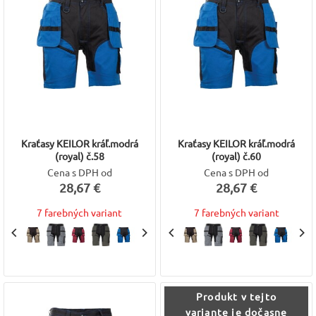
Kraťasy KEILOR kráľ.modrá
Kraťasy KEILOR kráľ.modrá
(royal) č.58
(royal) č.60
Cena s DPH od
Cena s DPH od
28,67 €
28,67 €
7 farebných variant
7 farebných variant
Produkt v tejto
variante je dočasne