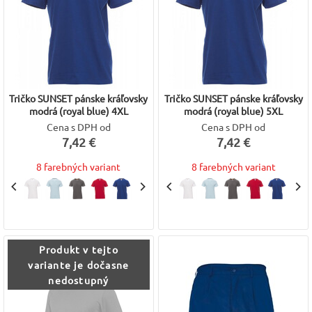
Tričko SUNSET pánske kráľovsky
Tričko SUNSET pánske kráľovsky
modrá (royal blue) 4XL
modrá (royal blue) 5XL
Cena s DPH od
Cena s DPH od
7,42 €
7,42 €
8 farebných variant
8 farebných variant
Produkt v tejto
variante je dočasne
nedostupný