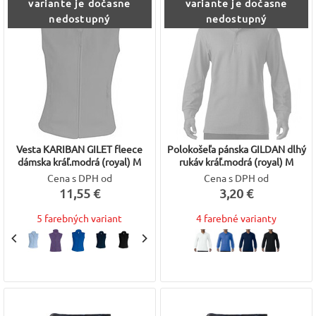
variante je dočasne
variante je dočasne
nedostupný
nedostupný
Vesta KARIBAN GILET fleece
Polokošeľa pánska GILDAN dlhý
dámska kráľ.modrá (royal) M
rukáv kráľ.modrá (royal) M
Cena s DPH od
Cena s DPH od
11,55 €
3,20 €
5 farebných variant
4 farebné varianty