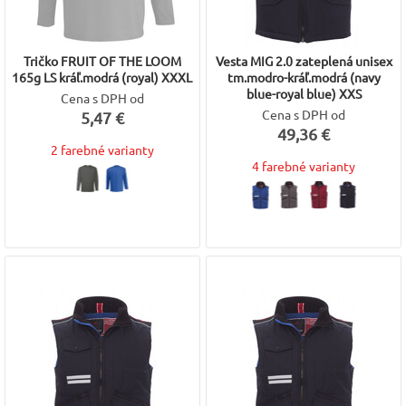
Tričko FRUIT OF THE LOOM
Vesta MIG 2.0 zateplená unisex
165g LS kráľ.modrá (royal) XXXL
tm.modro-kráľ.modrá (navy
blue-royal blue) XXS
Cena s DPH od
Cena s DPH od
5,47 €
49,36 €
2 farebné varianty
4 farebné varianty