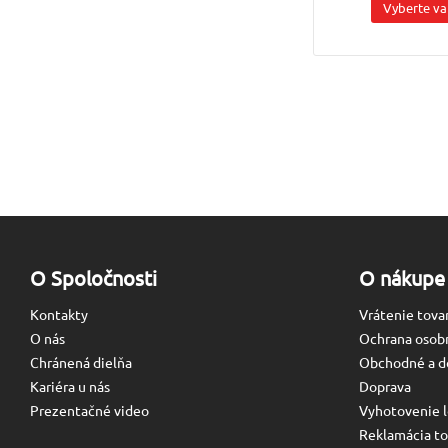
Vyberte va
O Spoločnosti
O nákupe
Kontakty
Vrátenie tova
O nás
Ochrana osob
Chránená dielňa
Obchodné a d
Kariéra u nás
Doprava
Prezentačné video
Vyhotovenie l
Reklamácia to