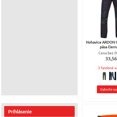
Nohavice ARDON 
pása čiern
Cena bez 
33,56
3 farebné v
Vyberte va
Prihlásenie