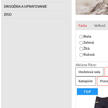
DROGÉRIA A UPRATOVANIE
ZIGO
Farba
Veľkosť
Biela
Zelená
Žltá
Ružová
Aktívne filtre:
Modelová rada
Kategórie
Prac
TOP