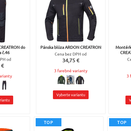
CREATRON do
Pánska blúza ARDON CREATRON
Montér
a č.46
CREA
Cena bez DPH od
DPH od
C
34,75 €
 €
3 farebné varianty
arianty
3 
Vyberte variantu
riantu
V
TOP
TOP