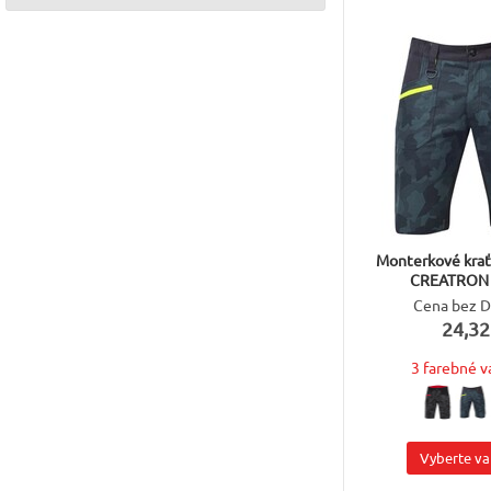
Monterkové kra
CREATRON
Cena bez 
24,32
3 farebné v
Vyberte va