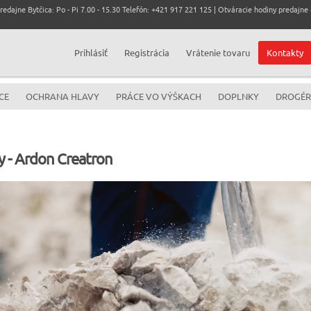
dajne Bytčica: Po - Pi 7.00 - 15.30 Telefón: +421 917 221 125 | Otváracie hodiny predajne c
Prihlásiť
Registrácia
Vrátenie tovaru
Kontakty
CE
OCHRANA HLAVY
PRÁCE VO VÝŠKACH
DOPLNKY
DROGÉR
 - Ardon Creatron