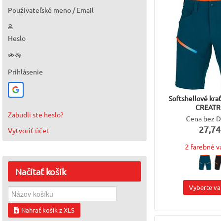
Používateľské meno / Email
Heslo
Prihlásenie
Softshellové kr
CREAT
Zabudli ste heslo?
Cena bez 
27,74
Vytvoriť účet
2 farebné v
Načítať
košík
Vyberte va
Nahrať košík z XLS