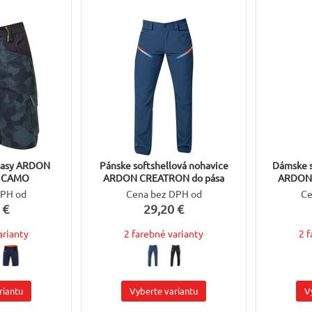
ťasy ARDON
Pánske softshellová nohavice
Dámske s
 CAMO
ARDON CREATRON do pása
ARDON 
DPH od
Cena bez DPH od
Ce
 €
29,20 €
arianty
2 farebné varianty
2 
riantu
Vyberte variantu
V