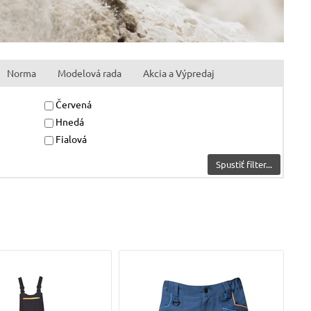
Norma
Modelová rada
Akcia a Výpredaj
Červená
Hnedá
Fialová
Spustiť filter...