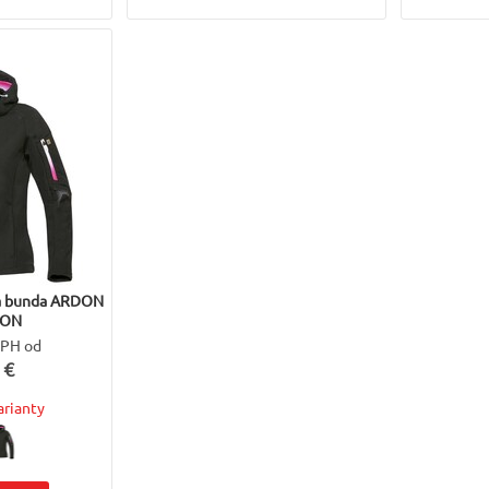
vá bunda ARDON
RON
DPH od
 €
arianty