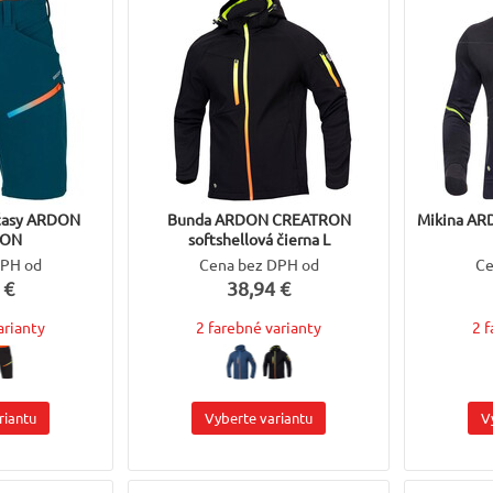
aťasy ARDON
Bunda ARDON CREATRON
Mikina A
RON
softshellová čierna L
DPH od
Cena bez DPH od
Ce
 €
38,94 €
arianty
2 farebné varianty
2 
riantu
Vyberte variantu
V