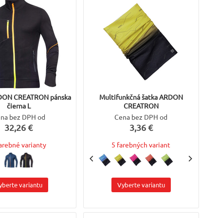
RDON CREATRON pánska
Multifunkčná šatka ARDON
čierna L
CREATRON
na bez DPH od
Cena bez DPH od
32,26 €
3,36 €
farebné varianty
5 farebných variant
yberte variantu
Vyberte variantu