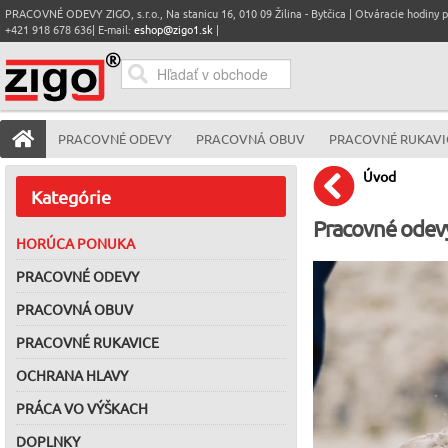
PRACOVNÉ ODEVY ZIGO, s.r.o., Na stanicu 16, 010 09 Žilina - Bytčica | Otváracie hodiny pre
+421 918 678 636| E-mail:
eshop@zigo1.sk
|
PRACOVNÉ ODEVY
PRACOVNÁ OBUV
PRACOVNÉ RUKAVI
Úvod
Kategórie
Pracovné odevy
HORÚCA PONUKA
PRACOVNÉ ODEVY
PRACOVNÁ OBUV
PRACOVNÉ RUKAVICE
OCHRANA HLAVY
PRÁCA VO VÝŠKACH
DOPLNKY