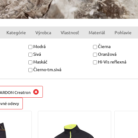
Kategórie
Výrobca
Vlastnosť
Materiál
Pohlavie
Modrá
Čierna
Sivá
Oranžová
Maskáč
Hi-Vis reflexná
Čierno-tm.sivá
ARDON Creatron
ovné odevy