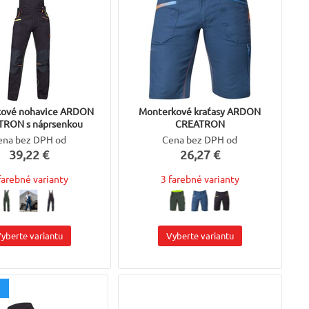
kové nohavice ARDON
Monterkové kraťasy ARDON
TRON s náprsenkou
CREATRON
ena bez DPH od
Cena bez DPH od
39,22 €
26,27 €
farebné varianty
3 farebné varianty
yberte variantu
Vyberte variantu