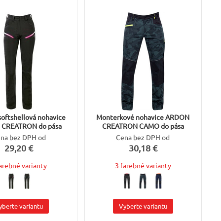
oftshellová nohavice
Monterkové nohavice ARDON
CREATRON do pása
CREATRON CAMO do pása
na bez DPH od
Cena bez DPH od
29,20 €
30,18 €
farebné varianty
3 farebné varianty
yberte variantu
Vyberte variantu