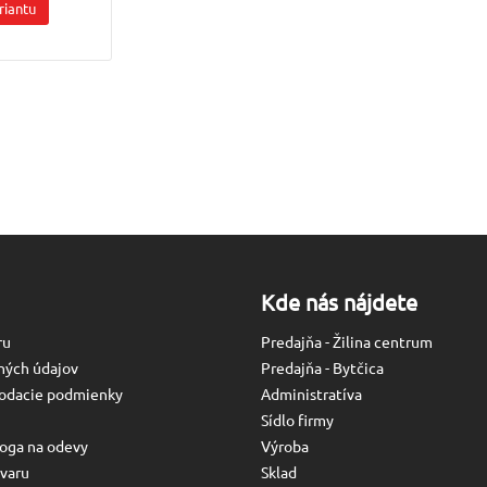
riantu
Kde nás nájdete
ru
Predajňa - Žilina centrum
ných údajov
Predajňa - Bytčica
odacie podmienky
Administratíva
Sídlo firmy
oga na odevy
Výroba
varu
Sklad