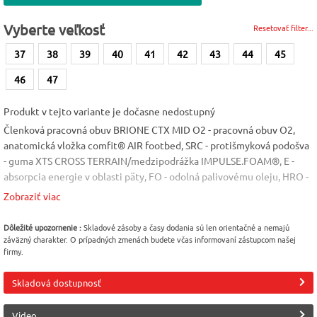
Vyberte veľkosť
Resetovať filter...
37
38
39
40
41
42
43
44
45
46
47
Produkt v tejto variante je dočasne nedostupný
Členková pracovná obuv BRIONE CTX MID O2 - pracovná obuv O2,
anatomická vložka comfit® AIR footbed, SRC - protišmyková podošva
- guma XTS CROSS TERRAIN/medzipodrážka IMPULSE.FOAM®, E -
absorpcia energie v oblasti päty, FO - odolná palivovému oleju, HRO -
odolná kontaktnému teplu do 300 °C, WR - vode odolná, A -
Zobraziť viac
antistatická. Materiál: Vrchný materiál - hladká vodeodolná koža,
podšívka - priedušná s COA.TEX® membránou. Norma: EN 20347.
Dôležité upozornenie :
Skladové zásoby a časy dodania sú len orientačné a nemajú
Veľkosť: 37-47
záväzný charakter. O prípadných zmenách budete včas informovaní zástupcom našej
firmy.
Vlastnosť
Vlastnosť
Veľkosť
Vodeodolná
tepelne odolná
41
Skladová dostupnosť
(HRO)
Farba
Video