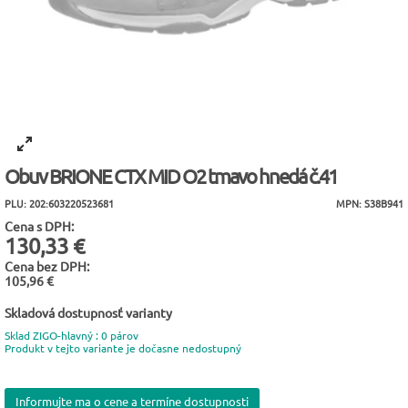
Obuv BRIONE CTX MID O2 tmavo hnedá č.41
PLU: 202:603220523681
MPN: S38B941
Cena s DPH:
130,33 €
Cena bez DPH:
105,96 €
Skladová dostupnosť varianty
Sklad ZIGO-hlavný : 0 párov
Produkt v tejto variante je dočasne nedostupný
Informujte ma o cene a termíne dostupnosti