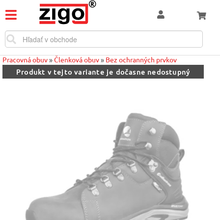
Pracovná obuv
»
Členková obuv
»
Bez ochranných prvkov
Produkt v tejto variante je dočasne nedostupný