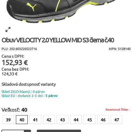
Obuv VELOCITY 2.0 YELLOW MID S3 čierna č.40
PLU: 202:603220523716
MPN: S12B140
Cena s DPH:
152,93 €
Cena bez DPH:
124,33 €
Skladová dostupnosť varianty
Sklad ZIGO-hlavný : 0 párov
Sklad EU : dodanie 2-5 dní :
5 párov
Veľkosť:
40
Resetovať filter...
39
40
41
42
43
44
45
46
47