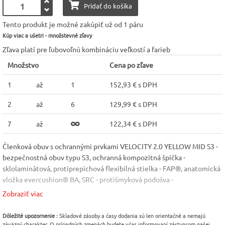
Pridať do košíka
Tento produkt je možné zakúpiť už od 1 páru
Kúp viac a ušetri - množstevné zľavy
Zľava platí pre ľubovoľnú kombináciu veľkostí a farieb
Množstvo
Cena po zľave
1
až
1
152,93 € s DPH
2
až
6
129,99 € s DPH
7
až
122,34 € s DPH
Členková obuv s ochrannými prvkami VELOCITY 2.0 YELLOW MID S3 -
bezpečnostná obuv typu S3, ochranná kompozitná špička -
sklolaminátová, protiprepichová flexibilná stielka - FAP®, anatomická
vložka evercushion® BA, SRC - protišmyková podošva -
guma/medzipodrážka IMPULSE.FOAM®, E - absorpcia energie v
Zobraziť viac
oblasti päty, FO - odolná palivovému oleju, HRO - odolná
kontaktnému teplu do 300 °C, ESD - odvádza elektrostatický náboj,
Dôležité upozornenie :
Skladové zásoby a časy dodania sú len orientačné a nemajú
WRU - vode odolná, A - antistatická, bez kovových častí, certifikácia
záväzný charakter. O prípadných zmenách budete včas informovaní zástupcom našej