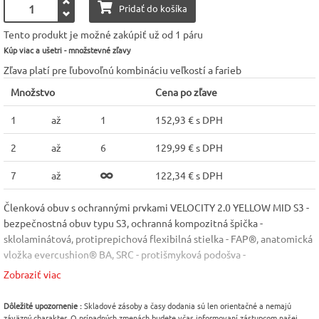
Pridať do košíka
Tento produkt je možné zakúpiť už od 1 páru
Kúp viac a ušetri - množstevné zľavy
Zľava platí pre ľubovoľnú kombináciu veľkostí a farieb
Množstvo
Cena po zľave
1
až
1
152,93 € s DPH
2
až
6
129,99 € s DPH
7
až
122,34 € s DPH
Členková obuv s ochrannými prvkami VELOCITY 2.0 YELLOW MID S3 -
bezpečnostná obuv typu S3, ochranná kompozitná špička -
sklolaminátová, protiprepichová flexibilná stielka - FAP®, anatomická
vložka evercushion® BA, SRC - protišmyková podošva -
guma/medzipodrážka IMPULSE.FOAM®, E - absorpcia energie v
Zobraziť viac
oblasti päty, FO - odolná palivovému oleju, HRO - odolná
kontaktnému teplu do 300 °C, ESD - odvádza elektrostatický náboj,
Dôležité upozornenie :
Skladové zásoby a časy dodania sú len orientačné a nemajú
WRU - vode odolná, A - antistatická, bez kovových častí, certifikácia
záväzný charakter. O prípadných zmenách budete včas informovaní zástupcom našej