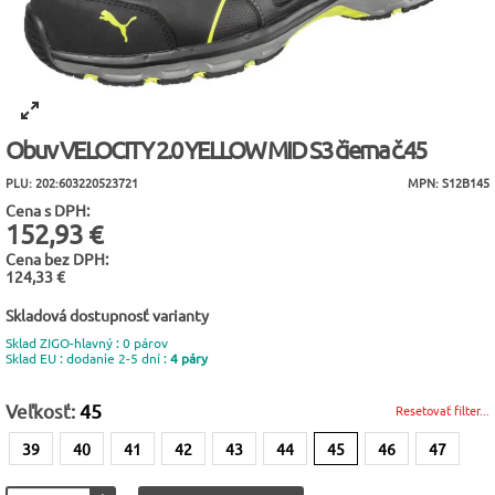
Obuv VELOCITY 2.0 YELLOW MID S3 čierna č.45
PLU: 202:603220523721
MPN: S12B145
Cena s DPH:
152,93 €
Cena bez DPH:
124,33 €
Skladová dostupnosť varianty
Sklad ZIGO-hlavný : 0 párov
Sklad EU : dodanie 2-5 dní :
4 páry
Veľkosť:
45
Resetovať filter...
39
40
41
42
43
44
45
46
47