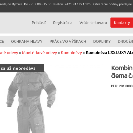
dajne Bytčica: Po - Pi 7.00 - 15.30 Telefón: +421 917 221 125 | Otváracie hodiny predajne c
Prihlásiť
Registrácia
Vrátenie tovaru
Kontakty
CE
OCHRANA HLAVY
PRÁCE VO VÝŠKACH
DOPLNKY
DROGÉR
vné odevy
»
Montérkové odevy
»
Kombinézy
»
Kombinéza CXS LUXY ALAS
Kombiné
 sa už nepredáva
čierna č
PLU: 201:0000