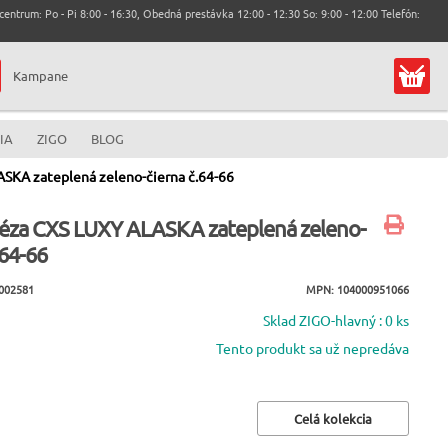
entrum: Po - Pi 8:00 - 16:30, Obedná prestávka 12:00 - 12:30 So: 9:00 - 12:00 Telefón:
Kampane
IA
ZIGO
BLOG
KA zateplená zeleno-čierna č.64-66
za CXS LUXY ALASKA zateplená zeleno-
.64-66
002581
MPN: 104000951066
Sklad ZIGO-hlavný : 0 ks
Tento produkt sa už nepredáva
Celá kolekcia