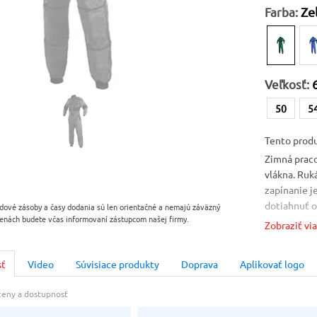
Farba:
Ze
Veľkosť:
50
5
Tento produ
Zimná prac
vlákna. Ruk
zapínanie je
dotiahnuť o
dové zásoby a časy dodania sú len orientačné a nemajú záväzný
enách budete včas informovaní zástupcom našej firmy.
kombinéza m
Zobraziť vi
kryté náprsn
260 g/m², p
sť
Video
Súvisiace produkty
Doprava
Aplikovať logo
66
Kolekcia C
 ceny a dostupnosť
- bavlnený 