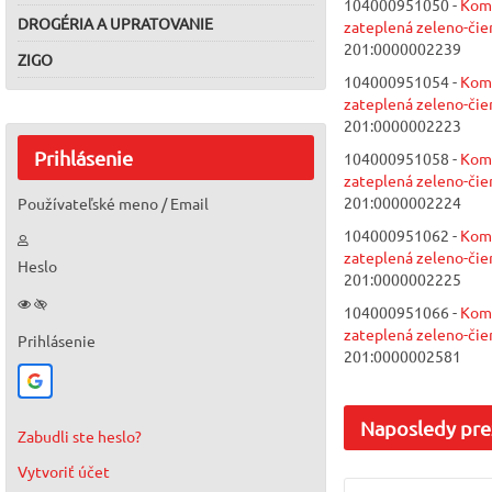
104000951050 -
Kom
DROGÉRIA A UPRATOVANIE
zateplená zeleno-čie
201:0000002239
ZIGO
104000951054 -
Kom
zateplená zeleno-čie
201:0000002223
Prihlásenie
104000951058 -
Kom
zateplená zeleno-čie
201:0000002224
Používateľské meno / Email
104000951062 -
Kom
zateplená zeleno-čie
Heslo
201:0000002225
104000951066 -
Kom
zateplená zeleno-čie
Prihlásenie
201:0000002581
Naposledy
pre
Zabudli ste heslo?
Vytvoriť účet