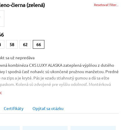
leno-čierna (zelená)
Resetovať filter...
66
4
58
62
66
kt sa už nepredáva
ovná kombinéza CXS LUXY ALASKA zateplená výplňou z dutého
ávy i spodná časť nohavíc sú ukončené pružnou manžetou. Predné
 na zips a je kryté. Pás je vzadu stiahnutý gumou a dá sa ešte
paskom. Kolená sú zdvojené pre vyššiu odolnosť. Montérková
á niekoľko vreciek - vpredu 2 dolné, 2 bočné a 2 náprsné + jedno
ac
é. Vrecká sú aj vzadu a na boku. Materiál: keper 100% bavlna -
odšívka: plátno 100% bavlna, výplň: 100% polyester Veľkosť: 50-
Certifikáty
Opýtať sa otázku
XS LUXY
materiál - montérky sú ušité zo 100% bavlny, čo zabezpečuje