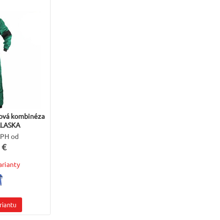
ová kombinéza
ALASKA
DPH od
 €
arianty
riantu