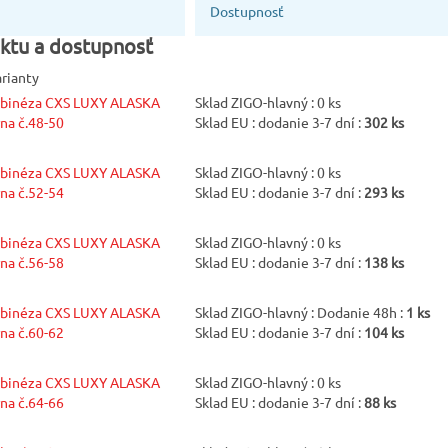
vysokú saci
Dostupnosť
- montérková
ktu a dostupnosť
veľkej obľu
arianty
Farba
binéza CXS LUXY ALASKA
Sklad ZIGO-hlavný : 0 ks
na č.48-50
Sklad EU : dodanie 3-7 dní :
302 ks
Zeleno-čier
Pohlavie
binéza CXS LUXY ALASKA
Sklad ZIGO-hlavný : 0 ks
na č.52-54
Sklad EU : dodanie 3-7 dní :
293 ks
Pánske
Norma
binéza CXS LUXY ALASKA
Sklad ZIGO-hlavný : 0 ks
na č.56-58
Sklad EU : dodanie 3-7 dní :
138 ks
EN 13688
binéza CXS LUXY ALASKA
Sklad ZIGO-hlavný : Dodanie 48h :
1 ks
na č.60-62
Sklad EU : dodanie 3-7 dní :
104 ks
binéza CXS LUXY ALASKA
Sklad ZIGO-hlavný : 0 ks
na č.64-66
Sklad EU : dodanie 3-7 dní :
88 ks