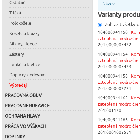
Ostatné
Názov
Tričká
Varianty produ
Polokošele
Zobraziť všetky v
104000941150 -
Kom
Košele a blúzky
zateplená modro-čier
Mikiny, fleece
201:0000007422
Zástery
104000941154 -
Kom
zateplená modro-čier
Funkčná bielizeň
201:0000007423
Doplnky k odevom
104000941158 -
Kom
zateplená modro-čier
Výpredaj
201:0000002221
PRACOVNÁ OBUV
104000941162 -
Kom
zateplená modro-čier
PRACOVNÉ RUKAVICE
201:001170
OCHRANA HLAVY
104000941166 -
Kom
zateplená modro-čier
PRÁCA VO VÝŠKACH
201:0001002581
DOPLNKY