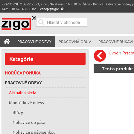
PRACOVNÉ ODEVY ZIGO, s.r.o., Na stanicu 16, 010 09 Žilina - Bytčica | Otváracie hodiny pre
+421 918 678 636| E-mail:
eshop@zigo1.sk
|
PRACOVNÉ ODEVY
PRACOVNÁ OBUV
PRACOVNÉ RUKAVI
Úvod
»
Praco
Kategórie
Tento produkt
HORÚCA PONUKA
PRACOVNÉ ODEVY
Aktuálna akcia
Montérkové odevy
Blúzy
Nohavice do pása
Nohavice s náprsenkou