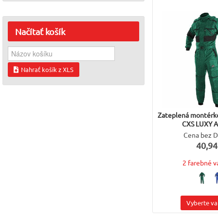
Načítať
košík
Nahrať košík z XLS
Zateplená montérk
CXS LUXY 
Cena bez 
40,94
2 farebné v
Vyberte va