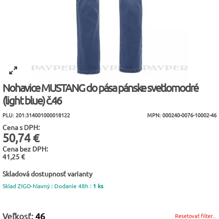
Nohavice MUSTANG do pása pánske svetlomodré
(light blue) č.46
PLU: 201:314001000018122
MPN: 000240-0076-10002-46
Cena s DPH:
50,74 €
Cena bez DPH:
41,25 €
Skladová dostupnosť varianty
Sklad ZIGO-hlavný : Dodanie 48h :
1 ks
Veľkosť:
46
Resetovať filter...