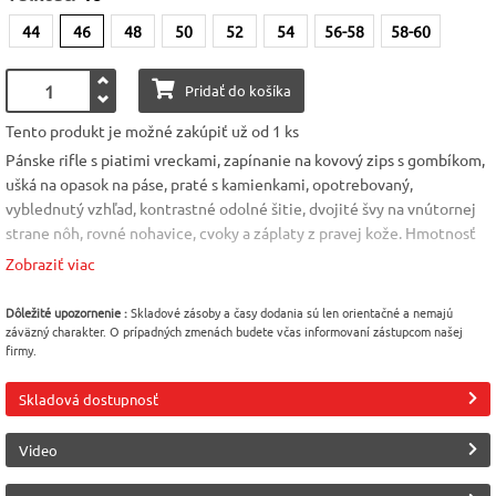
44
46
48
50
52
54
56-58
58-60
Pridať do košíka
Tento produkt je možné zakúpiť už od 1 ks
Pánske rifle s piatimi vreckami, zapínanie na kovový zips s gombíkom,
ušká na opasok na páse, praté s kamienkami, opotrebovaný,
vyblednutý vzhľad, kontrastné odolné šitie, dvojité švy na vnútornej
strane nôh, rovné nohavice, cvoky a záplaty z pravej kože. Hmotnosť
tkaniny: 12 oz/yd². Materiál: 70% denim + 28% polyester + 2% elastan
Zobraziť viac
Hmotnosť: 405g Veľkosť: 44 - 54 / 56-58; 58-60; 62-64
Veľkosť
Pohlavie
Materiál
Dôležité upozornenie :
Skladové zásoby a časy dodania sú len orientačné a nemajú
záväzný charakter. O prípadných zmenách budete včas informovaní zástupcom našej
46
Pánske
Elastan
firmy.
Výrobca
Skladová dostupnosť
INDUSTRIAL WEAR
(Payper)
Video