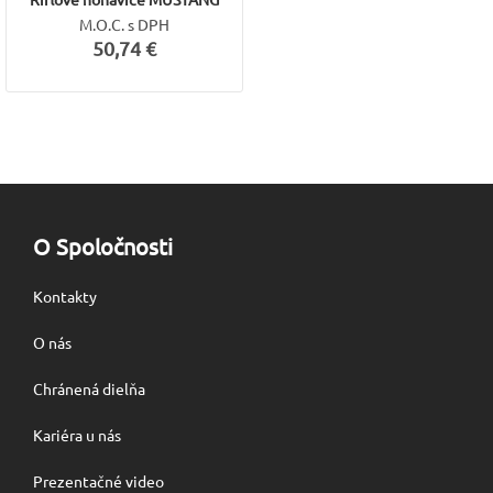
M.O.C. s DPH
50,74 €
O Spoločnosti
Kontakty
O nás
Chránená dielňa
Kariéra u nás
Prezentačné video