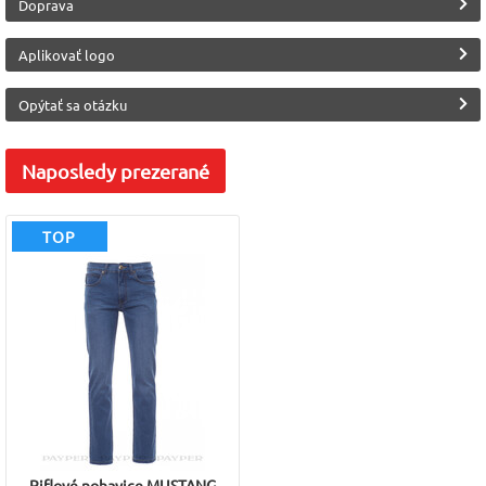
Doprava
Aplikovať logo
Opýtať sa otázku
Naposledy
prezerané
TOP
Riflové nohavice MUSTANG