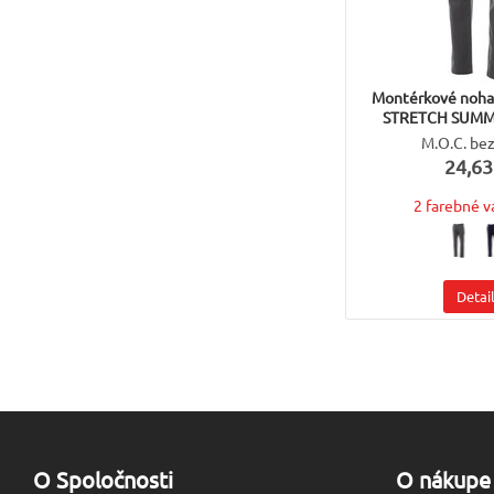
Montérkové noh
STRETCH SUMME
M.O.C. be
24,63
2 farebné v
Detai
O Spoločnosti
O nákupe