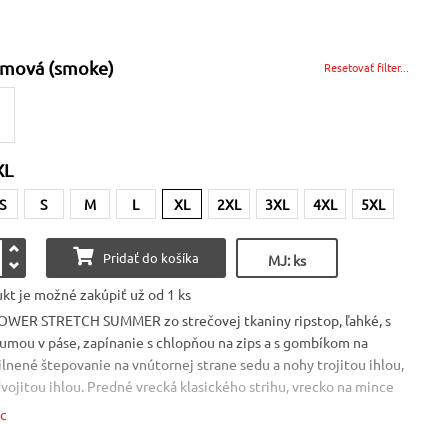
mová (smoke)
Resetovať filter...
XL
S
S
M
L
XL
2XL
3XL
4XL
5XL
Pridať do košíka
MJ: ks
kt je možné zakúpiť už od 1 ks
OWER STRETCH SUMMER zo strečovej tkaniny ripstop, ľahké, s
umou v páse, zapínanie s chlopňou na zips a s gombíkom na
ilnené štepovanie na vnútornej strane sedu a nohy trojitou ihlou,
vojitou ihlou. Predné vrecká klasického strihu, vrecko na mince
recku po oblečení odevu, bočná úchytka na meter vpravo. Bočné
ac
o s chlopňou a uzatváraním LOCK SYSTEM. Dve zadné vrecká s