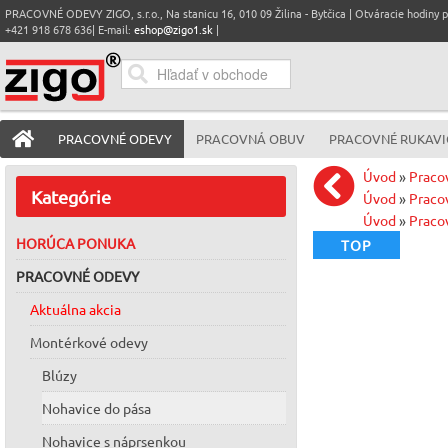
PRACOVNÉ ODEVY ZIGO, s.r.o., Na stanicu 16, 010 09 Žilina - Bytčica | Otváracie hodiny pre
+421 918 678 636| E-mail:
eshop@zigo1.sk
|
PRACOVNÉ ODEVY
PRACOVNÁ OBUV
PRACOVNÉ RUKAVI
Úvod
»
Praco
Kategórie
Úvod
»
Praco
Úvod
»
Praco
HORÚCA PONUKA
TOP
PRACOVNÉ ODEVY
Aktuálna akcia
Montérkové odevy
Blúzy
Nohavice do pása
Nohavice s náprsenkou