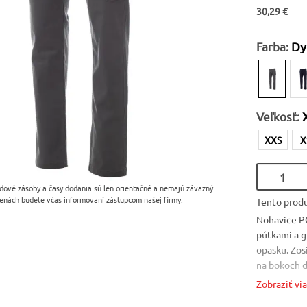
30,29 €
Farba:
Dy
Veľkosť:
XXS
X
dové zásoby a časy dodania sú len orientačné a nemajú záväzný
enách budete včas informovaní zástupcom našej firmy.
Tento produ
Nohavice P
pútkami a g
opasku. Zos
na bokoch d
na pravom v
Zobraziť vi
vrecko vľav