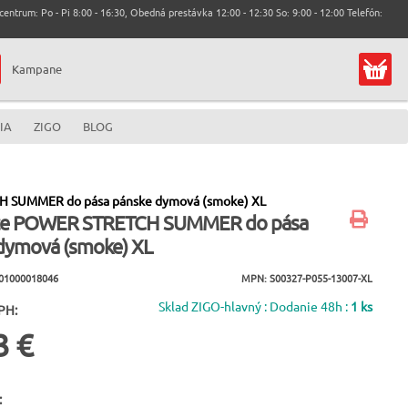
entrum: Po - Pi 8:00 - 16:30, Obedná prestávka 12:00 - 12:30 So: 9:00 - 12:00 Telefón:
Kampane
IA
ZIGO
BLOG
 SUMMER do pása pánske dymová (smoke) XL
ce POWER STRETCH SUMMER do pása
dymová (smoke) XL
001000018046
MPN: S00327-P055-13007-XL
Sklad ZIGO-hlavný : Dodanie 48h :
1 ks
PH:
3 €
: