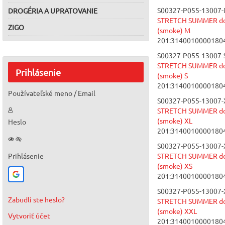
S00327-P055-13007-
DROGÉRIA A UPRATOVANIE
STRETCH SUMMER do 
ZIGO
(smoke) M
201:3140010000180
S00327-P055-13007-S
STRETCH SUMMER do 
Prihlásenie
(smoke) S
201:3140010000180
Používateľské meno / Email
S00327-P055-13007-
STRETCH SUMMER do 
(smoke) XL
Heslo
201:3140010000180
S00327-P055-13007-
Prihlásenie
STRETCH SUMMER do 
(smoke) XS
201:3140010000180
S00327-P055-13007-
Zabudli ste heslo?
STRETCH SUMMER do 
(smoke) XXL
Vytvoriť účet
201:3140010000180