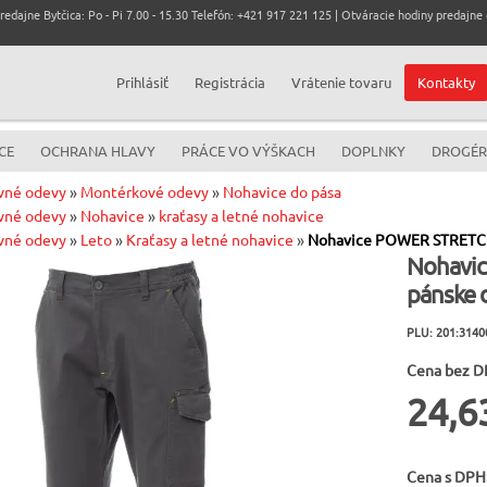
dajne Bytčica: Po - Pi 7.00 - 15.30 Telefón: +421 917 221 125 | Otváracie hodiny predajne c
Prihlásiť
Registrácia
Vrátenie tovaru
Kontakty
CE
OCHRANA HLAVY
PRÁCE VO VÝŠKACH
DOPLNKY
DROGÉR
vné odevy
»
Montérkové odevy
»
Nohavice do pása
vné odevy
»
Nohavice
»
kraťasy a letné nohavice
vné odevy
»
Leto
»
Kraťasy a letné nohavice
»
Nohavice POWER STRETCH
Nohavi
pánske 
PLU: 201:314
Cena bez D
24,6
Cena s DPH