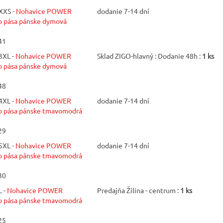
XXS -
Nohavice POWER
dodanie 7-14 dní
pása pánske dymová
41
3XL -
Nohavice POWER
Sklad ZIGO-hlavný : Dodanie 48h :
1 ks
pása pánske dymová
48
4XL -
Nohavice POWER
dodanie 7-14 dní
pása pánske tmavomodrá
29
5XL -
Nohavice POWER
dodanie 7-14 dní
pása pánske tmavomodrá
30
 -
Nohavice POWER
Predajňa Žilina - centrum :
1 ks
pása pánske tmavomodrá
25