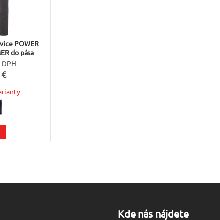
avice POWER
R do pása
z DPH
 €
arianty
l
Kde nás nájdete