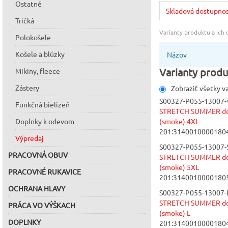
Ostatné
Skladová dostupno
Tričká
Varianty produktu a ich
Polokošele
Košele a blúzky
Názov
Varianty produ
Mikiny, fleece
Zástery
Zobraziť všetky v
S00327-P055-13007-
Funkčná bielizeň
STRETCH SUMMER do 
Doplnky k odevom
(smoke) 4XL
201:3140010000180
Výpredaj
S00327-P055-13007-
PRACOVNÁ OBUV
STRETCH SUMMER do 
(smoke) 5XL
PRACOVNÉ RUKAVICE
201:3140010000180
OCHRANA HLAVY
S00327-P055-13007-L
STRETCH SUMMER do 
PRÁCA VO VÝŠKACH
(smoke) L
DOPLNKY
201:3140010000180