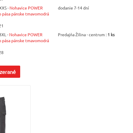
XXS -
Nohavice POWER
dodanie 7-14 dní
pása pánske tmavomodrá
21
3XL -
Nohavice POWER
Predajňa Žilina - centrum :
1 ks
pása pánske tmavomodrá
28
zerané