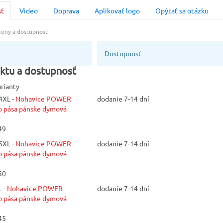
chlopňou a 
sť
Video
Doprava
Aplikovať logo
Opýtať sa otázku
5XL
Nohavice P
 ceny a dostupnosť
pútkami a g
opasku. Zos
Dostupnosť
na bokoch d
na pravom v
ktu a dostupnosť
vrecko vľav
arianty
chlopňou a 
4XL -
Nohavice POWER
dodanie 7-14 dní
220gVeľkost
pása pánske dymová
Farba
Dymová (s
49
5XL -
Nohavice POWER
dodanie 7-14 dní
Materiál
pása pánske dymová
STRETCH
50
Výrobca
 -
Nohavice POWER
dodanie 7-14 dní
INDUSTRIA
pása pánske dymová
(Payper)
45