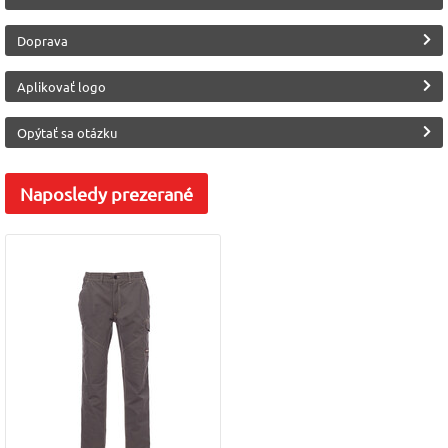
(Payper)
Doprava
Aplikovať logo
Opýtať sa otázku
Naposledy
prezerané