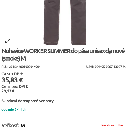
Nohavice WORKER SUMMER do pása unisex dymové
(smoke) M
PLU: 201:314001000014991
MPN: 001195-0067-13007-M
Cena s DPH:
35,83 €
Cena bez DPH:
29,13 €
Skladová dostupnosť varianty
dodanie 7-14 dní
Veľkosť:
M
Resetovať filter...