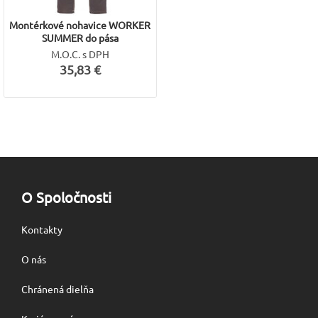
Montérkové nohavice WORKER
SUMMER do pása
M.O.C. s DPH
35,83 €
O Spoločnosti
Kontakty
O nás
Chránená dielňa