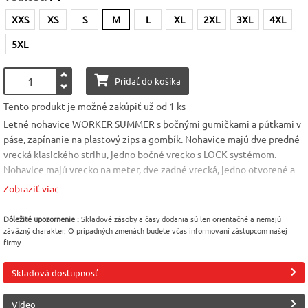
XXS
XS
S
M
L
XL
2XL
3XL
4XL
5XL
Pridať do košíka
Tento produkt je možné zakúpiť už od 1 ks
Letné nohavice WORKER SUMMER s bočnými gumičkami a pútkami v
páse, zapínanie na plastový zips a gombík. Nohavice majú dve predné
vrecká klasického strihu, jedno bočné vrecko s LOCK systémom.
Nohavice majú vrecko na meter, dve zadné vrecká, jedno otvorené a
druhé s chlopňou na suchý zips, vložky a štepovanie kontrastnej farby.
Zobraziť viac
Na zadnom vrecku sú reflexné prúžky. Materiál: 100% bavlna,
210g/m2 Veľkosti: XXS - 5XL.
Dôležité upozornenie :
Skladové zásoby a časy dodania sú len orientačné a nemajú
záväzný charakter. O prípadných zmenách budete včas informovaní zástupcom našej
Veľkosť
Pohlavie
Materiál
firmy.
M
Unisex
Bavlna 100%
Skladová dostupnosť
Výrobca
INDUSTRIAL WEAR
Video