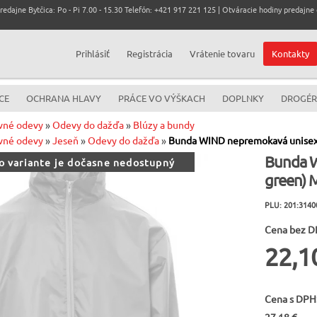
dajne Bytčica: Po - Pi 7.00 - 15.30 Telefón: +421 917 221 125 | Otváracie hodiny predajne c
Prihlásiť
Registrácia
Vrátenie tovaru
Kontakty
CE
OCHRANA HLAVY
PRÁCE VO VÝŠKACH
DOPLNKY
DROGÉR
vné odevy
»
Odevy do dažďa
»
Blúzy a bundy
vné odevy
»
Jeseň
»
Odevy do dažďa
»
Bunda WIND nepremokavá unisex 
Bunda W
to variante je dočasne nedostupný
green) 
PLU: 201:314
Cena bez D
22,1
Cena s DPH