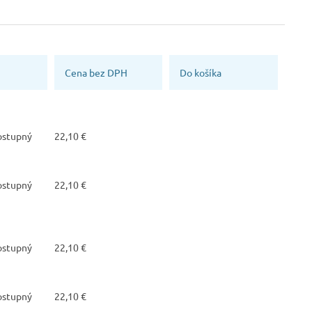
Materiál
Výrobca
Polyester 100%
INDUSTRIAL WEAR
(Payper)
Cena bez DPH
Do košíka
dostupný
22,10 €
dostupný
22,10 €
dostupný
22,10 €
dostupný
22,10 €