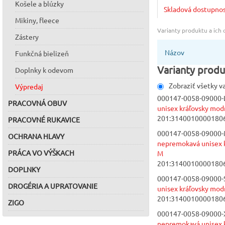
Košele a blúzky
Skladová dostupno
Mikiny, fleece
Varianty produktu a ich
Zástery
Názov
Funkčná bielizeň
Varianty produ
Doplnky k odevom
Zobraziť všetky v
Výpredaj
000147-0058-09000-L
PRACOVNÁ OBUV
unisex kráľovsky modr
201:3140010000180
PRACOVNÉ RUKAVICE
000147-0058-09000-
OCHRANA HLAVY
nepremokavá unisex k
PRÁCA VO VÝŠKACH
M
201:3140010000180
DOPLNKY
000147-0058-09000-S
DROGÉRIA A UPRATOVANIE
unisex kráľovsky modr
201:3140010000180
ZIGO
000147-0058-09000-
nepremokavá unisex k