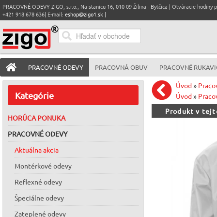
PRACOVNÉ ODEVY ZIGO, s.r.o., Na stanicu 16, 010 09 Žilina - Bytčica | Otváracie hodiny pre
+421 918 678 636| E-mail:
eshop@zigo1.sk
|
PRACOVNÉ ODEVY
PRACOVNÁ OBUV
PRACOVNÉ RUKAVI
Úvod
»
Praco
Kategórie
Úvod
»
Praco
Produkt v tej
HORÚCA PONUKA
PRACOVNÉ ODEVY
Aktuálna akcia
Montérkové odevy
Reflexné odevy
Špeciálne odevy
Zateplené odevy