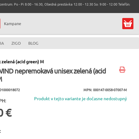
entrum: Po - Pi 8:00 - 16:30, Obedná prestávka 12:00 - 12:30 So: 9:00 - 12:00 Telefón:
Kampane
IA
ZIGO
BLOG
zelená (acid green) M
IND nepremokavá unisex zelená (acid
M
001000018072
MPN: 000147-0058-07007-M
Produkt v tejto variante je dočasne nedostupný
PH:
0 €
: