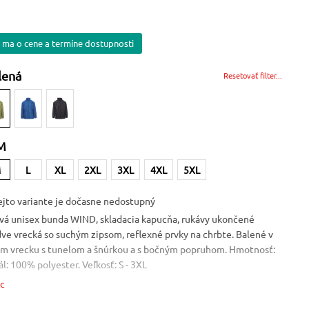
 ma o cene a termíne dostupnosti
lená
Resetovať filter...
M
M
L
XL
2XL
3XL
4XL
5XL
ejto variante je dočasne nedostupný
á unisex bunda WIND, skladacia kapucňa, rukávy ukončené
ve vrecká so suchým zipsom, reflexné prvky na chrbte. Balené v
m vrecku s tunelom a šnúrkou a s bočným popruhom. Hmotnosť:
l: 100% polyester. Veľkosť: S - 3XL
ac
Veľkosť
Vlastnosť
M
Vodoodpudivá úprava