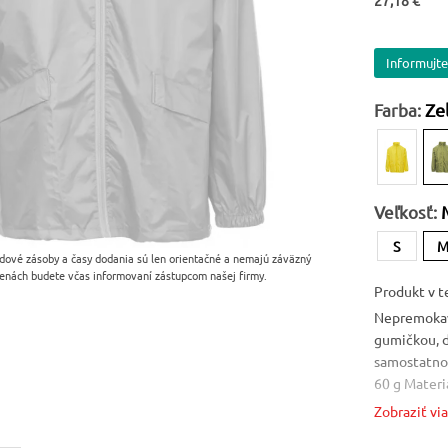
27,18 €
Informujte
Farba:
Ze
Veľkosť:
S
dové zásoby a časy dodania sú len orientačné a nemajú záväzný
enách budete včas informovaní zástupcom našej firmy.
Produkt v t
Nepremokav
gumičkou, d
samostatno
60 g Materiá
Zobraziť vi
Farba
Zelená