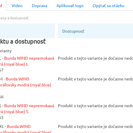
sť
Video
Doprava
Aplikovať logo
Opýtať sa otázku
Pohlavie
Unisex
 ceny a dostupnosť
Dostupnosť
ktu a dostupnosť
arianty
 -
Bunda WIND nepremokavá
Produkt v tejto variante je dočasne ne
á (royal blue) L
67
M -
Bunda WIND
Produkt v tejto variante je dočasne ne
ráľovsky modrá (royal blue)
66
 -
Bunda WIND nepremokavá
Produkt v tejto variante je dočasne ne
á (royal blue) S
65
XL -
Bunda WIND
Produkt v tejto variante je dočasne ne
ráľovsky modrá (royal blue)