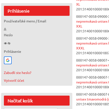
XL
201:3140010000180
Prihlásenie
000147-0058-09000-
Používateľské meno / Email
nepremokavá unisex k
XXL
201:3140010000180
Heslo
000147-0058-09000-
nepremokavá unisex k
XXXL
Prihlásenie
201:3140010000180
000147-0058-08007-
nepremokavá unisex 
201:3140010000180
Zabudli ste heslo?
000147-0058-08007-
Vytvoriť účet
nepremokavá unisex 
201:3140010000180
000147-0058-08007-L
unisex tmavomodrá (
Načítať
košík
201:3140010000180