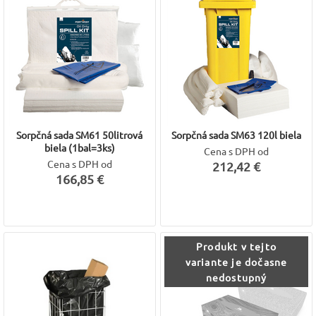
Sorpčná sada SM61 50litrová
Sorpčná sada SM63 120l biela
biela (1bal=3ks)
Cena s DPH od
Cena s DPH od
212,42 €
166,85 €
Produkt v tejto
variante je dočasne
nedostupný