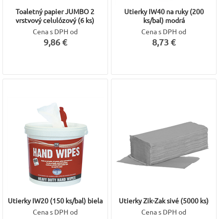
Toaletný papier JUMBO 2
Utierky IW40 na ruky (200
vrstvový celulózový (6 ks)
ks/bal) modrá
Cena s DPH od
Cena s DPH od
9,86 €
8,73 €
Utierky IW20 (150 ks/bal) biela
Utierky Zik-Zak sivé (5000 ks)
Cena s DPH od
Cena s DPH od