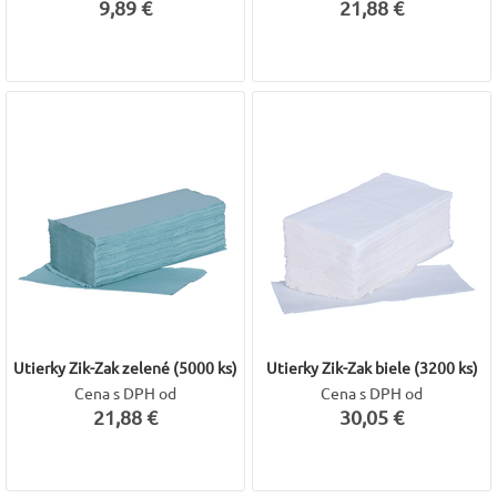
9,89 €
21,88 €
Utierky Zik-Zak zelené (5000 ks)
Utierky Zik-Zak biele (3200 ks)
Cena s DPH od
Cena s DPH od
21,88 €
30,05 €