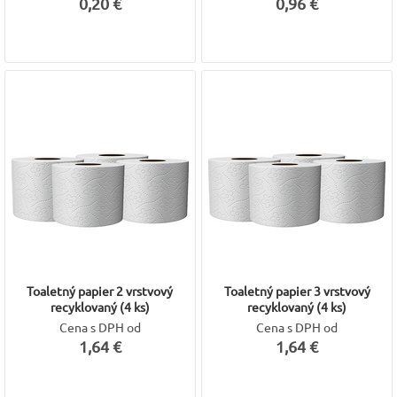
0,20 €
0,96 €
Týmto je kategória
Papierový program
(vrátane podkategórií
Toaletný papier, Papierové utierky a Zásobníky) kompletne
spracovaná.
V sekcii Drogéria a upratovanie zostávajú už len dve kategórie:
Pracovné uteráky a osušky 🧖
Upratovacie pomôcky mop
Ktorou z nich by ste chceli pokračovať?
Toaletný papier 2 vrstvový
Toaletný papier 3 vrstvový
recyklovaný (4 ks)
recyklovaný (4 ks)
Cena s DPH od
Cena s DPH od
1,64 €
1,64 €