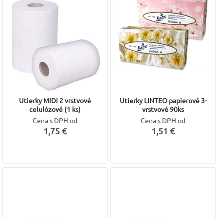
Utierky MIDI 2 vrstvové
Utierky LINTEO papierové 3-
celulózové (1 ks)
vrstvové 90ks
Cena s DPH od
Cena s DPH od
1,75 €
1,51 €