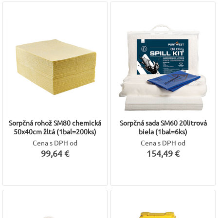
Sorpčná rohož SM80 chemická
Sorpčná sada SM60 20litrová
50x40cm žltá (1bal=200ks)
biela (1bal=6ks)
Cena s DPH od
Cena s DPH od
99,64 €
154,49 €