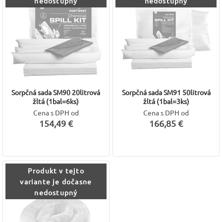
nedostupný
nedostupný
Sorpčná sada SM90 20litrová
Sorpčná sada SM91 50litrová
žltá (1bal=6ks)
žltá (1bal=3ks)
Cena s DPH od
Cena s DPH od
154,49 €
166,85 €
Produkt v tejto
variante je dočasne
nedostupný