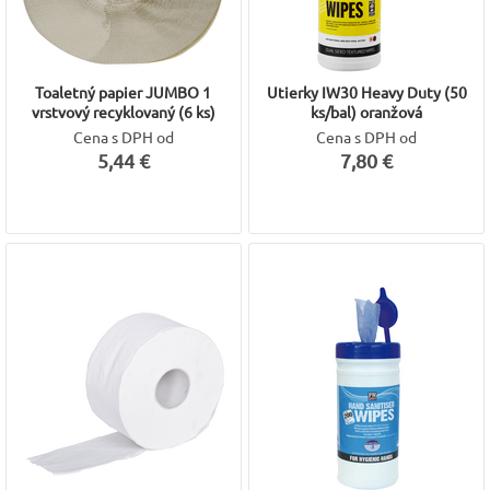
Toaletný papier JUMBO 1
Utierky IW30 Heavy Duty (50
vrstvový recyklovaný (6 ks)
ks/bal) oranžová
Cena s DPH od
Cena s DPH od
5,44 €
7,80 €