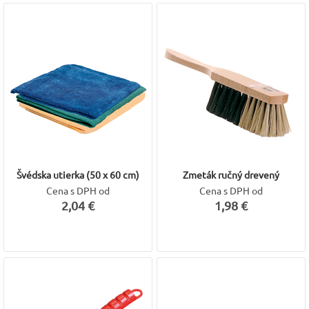
Švédska utierka (50 x 60 cm)
Zmeták ručný drevený
Cena s DPH od
Cena s DPH od
2,04 €
1,98 €