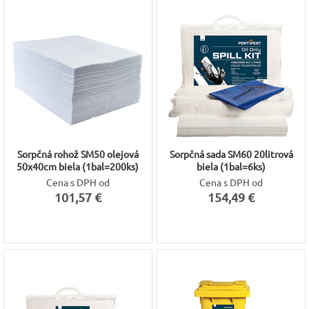
Sorpčná rohož SM50 olejová
Sorpčná sada SM60 20litrová
50x40cm biela (1bal=200ks)
biela (1bal=6ks)
Cena s DPH od
Cena s DPH od
101,57 €
154,49 €