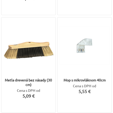
Metla drevená bez násady (30
Mop s mikrovláknom 40cm
cm)
Cena s DPH od
Cena s DPH od
5,55 €
5,09 €