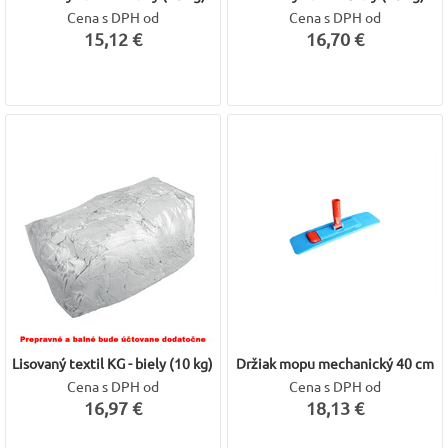
Cena s DPH od
Cena s DPH od
15,12 €
16,70 €
Lisovaný textil KG - biely (10 kg)
Držiak mopu mechanický 40 cm
Cena s DPH od
Cena s DPH od
16,97 €
18,13 €