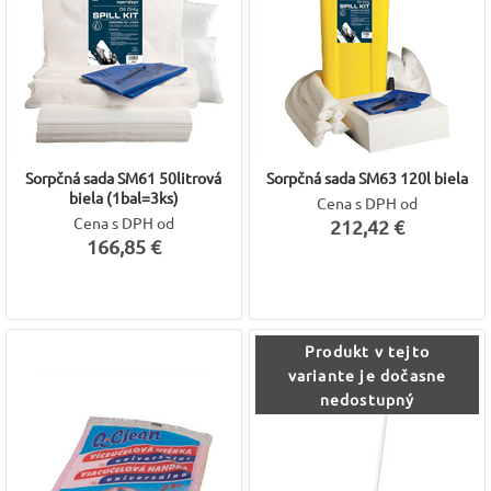
Sorpčná sada SM61 50litrová
Sorpčná sada SM63 120l biela
biela (1bal=3ks)
Cena s DPH od
Cena s DPH od
212,42 €
166,85 €
Produkt v tejto
variante je dočasne
nedostupný