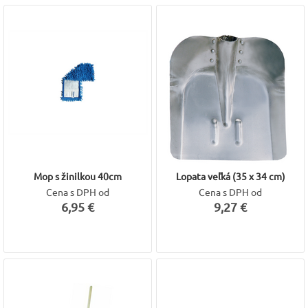
Mop s žinilkou 40cm
Lopata veľká (35 x 34 cm)
Cena s DPH od
Cena s DPH od
6,95 €
9,27 €