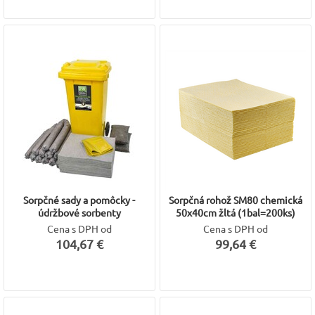
Sorpčné sady a pomôcky -
Sorpčná rohož SM80 chemická
údržbové sorbenty
50x40cm žltá (1bal=200ks)
Cena s DPH od
Cena s DPH od
104,67 €
99,64 €