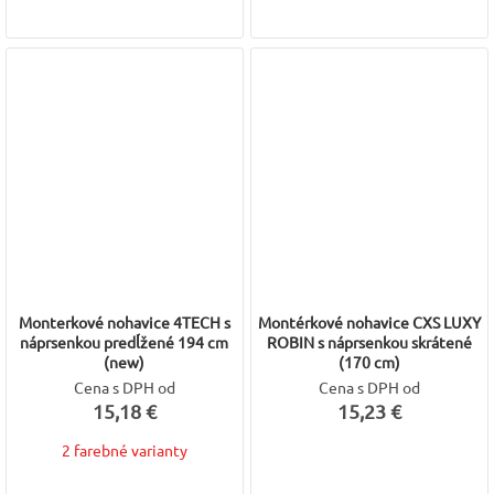
Monterkové nohavice 4TECH s
Montérkové nohavice CXS LUXY
náprsenkou predĺžené 194 cm
ROBIN s náprsenkou skrátené
(new)
(170 cm)
Cena s DPH od
Cena s DPH od
15,18 €
15,23 €
2 farebné varianty