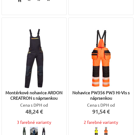
Rýchle dodanie, široké skladové zásoby
Výhodné aj pre firmy, tímy a väčšie objednávky
ZIGO montérky s náprsenkou – keď potrebujete pracovné nohavice,
ktoré vydržia.
Vyberte si kvalitu, na ktorú sa môžete spoľahnúť každý deň. 💼👷‍♂️
Montérkové nohavice ARDON
Nohavice PW356 PW3 Hi-Vis s
CREATRON s náprsenkou
náprsenkou
Cena s DPH od
Cena s DPH od
48,24 €
91,54 €
3 farebné varianty
2 farebné varianty