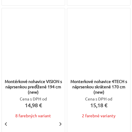
Montérkové nohavice VISION s
Monterkové nohavice 4TECH s
náprsenkou predĺžené 194 cm
náprsenkou skrátené 170 cm
(new)
(new)
Cena s DPH od
Cena s DPH od
14,98 €
15,18 €
8 farebných variant
2 farebné varianty