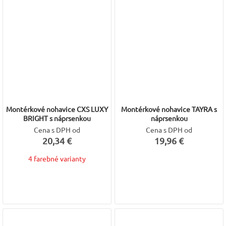
Montérkové nohavice CXS LUXY
Montérkové nohavice TAYRA s
BRIGHT s náprsenkou
náprsenkou
Cena s DPH od
Cena s DPH od
20,34 €
19,96 €
4 farebné varianty