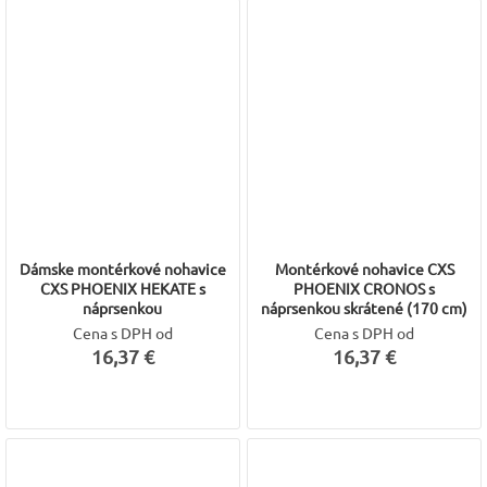
Dámske montérkové nohavice
Montérkové nohavice CXS
CXS PHOENIX HEKATE s
PHOENIX CRONOS s
náprsenkou
náprsenkou skrátené (170 cm)
Cena s DPH od
Cena s DPH od
16,37 €
16,37 €