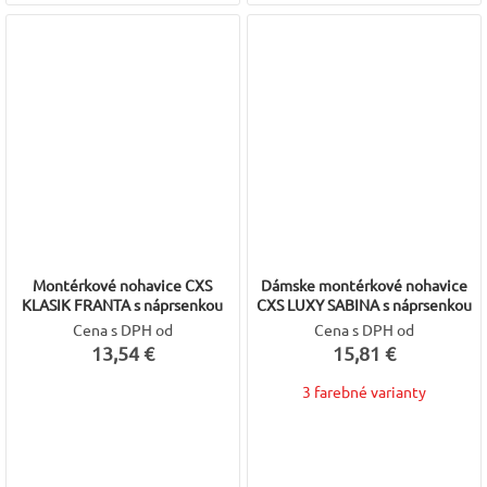
Montérkové nohavice CXS
Dámske montérkové nohavice
KLASIK FRANTA s náprsenkou
CXS LUXY SABINA s náprsenkou
Cena s DPH od
Cena s DPH od
13,54 €
15,81 €
3 farebné varianty