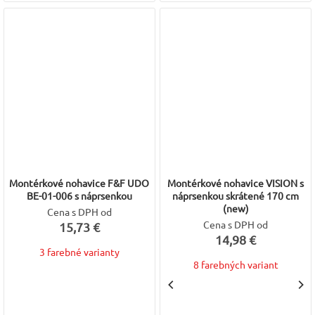
Montérkové nohavice F&F UDO
Montérkové nohavice VISION s
BE-01-006 s náprsenkou
náprsenkou skrátené 170 cm
(new)
Cena s DPH od
Cena s DPH od
15,73 €
14,98 €
3 farebné varianty
8 farebných variant