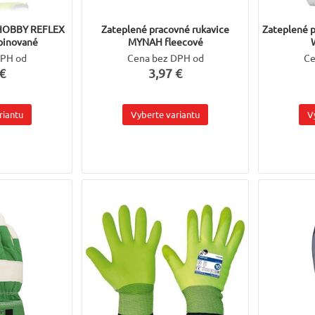
 HOBBY REFLEX
Zateplené pracovné rukavice
Zateplené 
inované
MYNAH fleecové
DPH od
Cena bez DPH od
Ce
€
3,97 €
riantu
Vyberte variantu
V