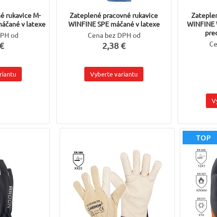
é rukavice M-
Zateplené pracovné rukavice
Zateple
čané v latexe
WINFINE SPE máčané v latexe
WINFINE 
pre
DPH od
Cena bez DPH od
Ce
€
2,38 €
riantu
Vyberte variantu
V
TOP