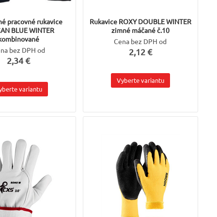
né pracovné rukavice
Rukavice ROXY DOUBLE WINTER
CAN BLUE WINTER
zimné máčané č.10
kombinované
Cena bez DPH od
na bez DPH od
2,12 €
2,34 €
Vyberte variantu
yberte variantu