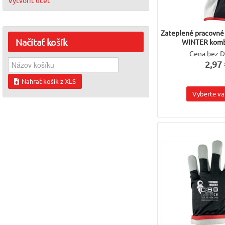
Zateplené pracovné
Načítať
košík
WINTER komb
Cena bez 
2,97 
Nahrať košík z XLS
Vyberte va