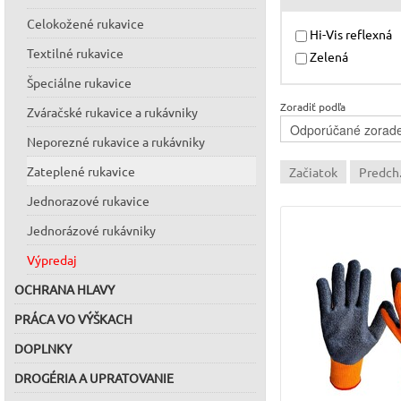
Pre práce vyžadujúce
Celokožené rukavice
Hi-Vis reflexná
ochranné zateplené r
Textilné rukavice
Zelená
našimi spoľahlivými
r
Špeciálne rukavice
Zoradiť podľa
Zváračské rukavice a rukávniky
Neporezné rukavice a rukávniky
Zateplené rukavice
Začiatok
Predch
Jednorazové rukavice
Jednorázové rukávniky
Výpredaj
OCHRANA HLAVY
PRÁCA VO VÝŠKACH
DOPLNKY
DROGÉRIA A UPRATOVANIE