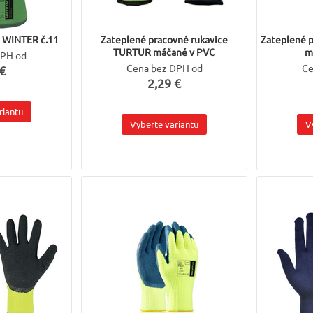
 WINTER č.11
Zateplené pracovné rukavice
Zateplené 
TURTUR máčané v PVC
m
DPH od
Cena bez DPH od
Ce
€
2,29 €
riantu
Vyberte variantu
V