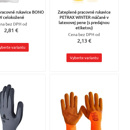
pracovné rukavice BONO
Zateplené pracovné rukavice
W celokožené
PETRAX WINTER máčané v
latexovej pene (s predajnou
na bez DPH od
etiketou)
2,81 €
Cena bez DPH od
2,13 €
yberte variantu
Vyberte variantu