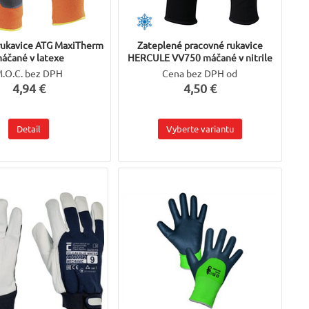
rukavice ATG MaxiTherm
Zateplené pracovné rukavice
áčané v latexe
HERCULE VV750 máčané v nitrile
.O.C. bez DPH
Cena bez DPH od
4,94 €
4,50 €
Detail
Vyberte variantu