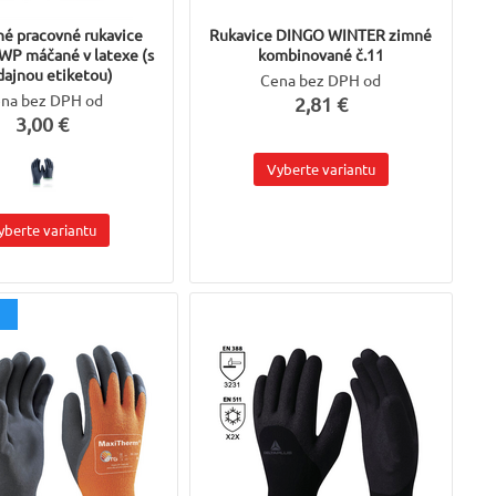
né pracovné rukavice
Rukavice DINGO WINTER zimné
WP máčané v latexe (s
kombinované č.11
dajnou etiketou)
Cena bez DPH od
na bez DPH od
2,81 €
3,00 €
Vyberte variantu
yberte variantu