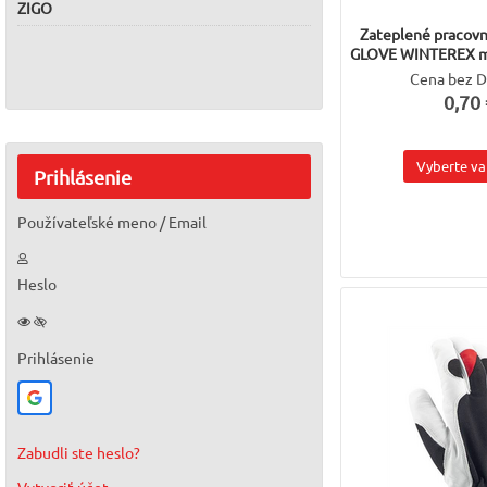
ZIGO
Zateplené pracovn
GLOVE WINTEREX má
Cena bez 
0,70 
Vyberte va
Prihlásenie
Používateľské meno / Email
Heslo
Prihlásenie
Zabudli ste heslo?
Vytvoriť účet