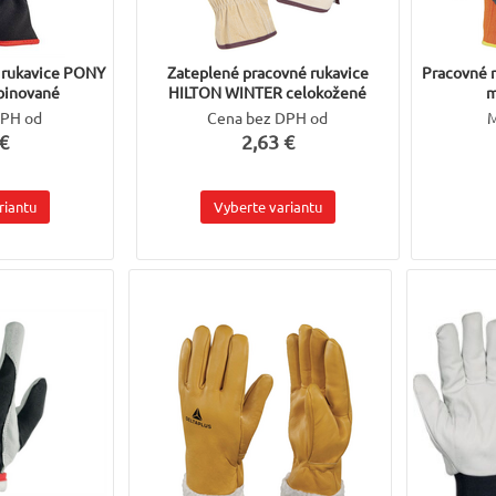
 rukavice PONY
Zateplené pracovné rukavice
Pracovné 
inované
HILTON WINTER celokožené
m
DPH od
Cena bez DPH od
M
€
2,63 €
riantu
Vyberte variantu