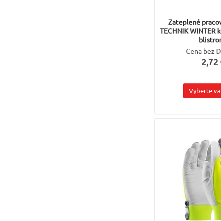
Zateplené praco
TECHNIK WINTER k
blistro
Cena bez 
2,72 
Vyberte va