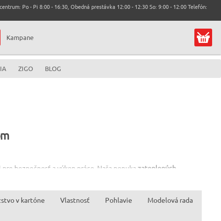
entrum: Po - Pi 8:00 - 16:30, Obedná prestávka 12:00 - 12:30 So: 9:00 - 12:00 Telefón:
Kampane
IA
ZIGO
BLOG
om
aj pre bezpečnosť a výkon práce. Naša ponuka
zateplených
a potrebnú flexibilitu a úchop.
adiarenských prevádzkach, na stavbách, alebo pri akýchkoľvek
stvo v kartóne
Vlastnosť
Pohlavie
Modelová rada
Thinsulate alebo s flísovou podšívkou, ktoré efektívne udržujú