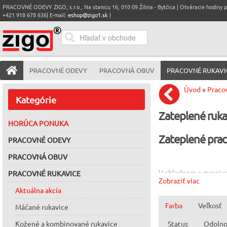
PRACOVNÉ ODEVY ZIGO, s.r.o., Na stanicu 16, 010 09 Žilina - Bytčica | Otváracie hodiny pre
+421 918 678 636| E-mail:
eshop@zigo1.sk
|
PRACOVNÉ ODEVY
PRACOVNÁ OBUV
PRACOVNÉ RUKAVI
Úvod
»
Praco
Kategórie
Zateplené ruka
HORÚCA PONUKA
Zateplené pra
PRACOVNÉ ODEVY
PRACOVNÁ OBUV
V chladnom a mrazivo
PRACOVNÉ RUKAVICE
Zobraziť viac
pracovných rukavíc
je
Aktuálna akcia
Ponúkame široký výb
Farba
Veľkosť
Máčané rukavice
exteriérových prácac
teplo a zároveň odvád
Kožené a kombinované rukavice
Status
Odolnos