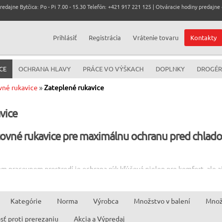
dajne Bytčica: Po - Pi 7.00 - 15.30 Telefón: +421 917 221 125 | Otváracie hodiny predajne c
Prihlásiť
Registrácia
Vrátenie tovaru
Kontakty
CE
OCHRANA HLAVY
PRÁCE VO VÝŠKACH
DOPLNKY
DROGÉR
vné rukavice
»
Zateplené rukavice
vice
covné rukavice pre maximálnu ochranu pred chlad
m pracovnom prostredí je ochrana rúk kľúčová nielen pre komfort, ale 
 špeciálne navrhnutá tak, aby odolala nízkym teplotám a zároveň poskytl
er
zimných rukavíc pre firmy
, ktoré sú ideálne pre prácu v skladoch, chl
Kategórie
Norma
Výrobca
Množstvo v balení
Množ
h počas zimy. V sortimente nájdete
termorukavice
s tepelnou izoláciou 
zajú vlhkosť.
ť proti prerezaniu
Akcia a Výpredaj