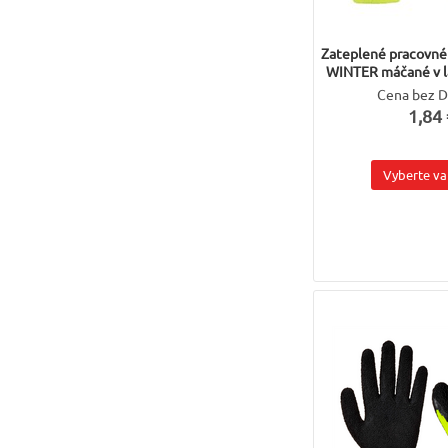
Zateplené pracovné
WINTER máčané v l
Cena bez 
1,84 
Vyberte va