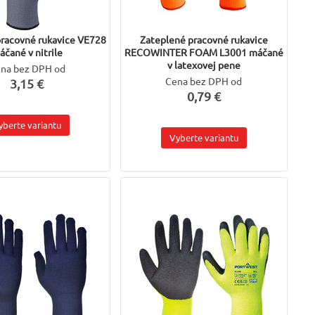
pracovné rukavice VE728
Zateplené pracovné rukavice
áčané v nitrile
RECOWINTER FOAM L3001 máčané
v latexovej pene
na bez DPH od
Cena bez DPH od
3,15 €
0,79 €
yberte variantu
Vyberte variantu