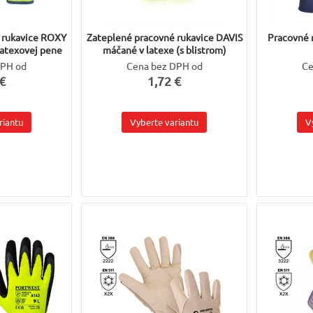
 rukavice ROXY
Zateplené pracovné rukavice DAVIS
Pracovné 
atexovej pene
máčané v latexe (s blistrom)
DPH od
Cena bez DPH od
Ce
€
1,72 €
riantu
Vyberte variantu
V