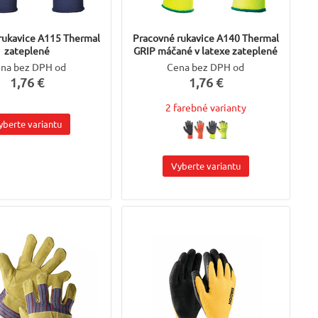
rukavice A115 Thermal
Pracovné rukavice A140 Thermal
zateplené
GRIP máčané v latexe zateplené
na bez DPH od
Cena bez DPH od
1,76 €
1,76 €
2 farebné varianty
yberte variantu
Vyberte variantu