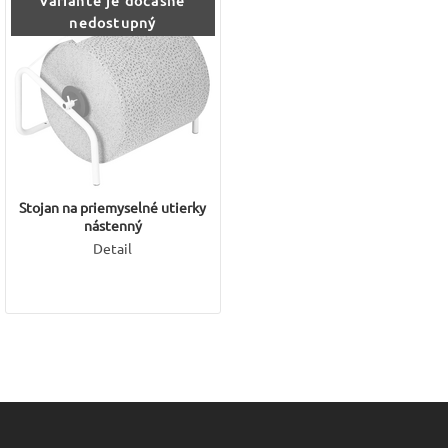
variante je dočasne
nedostupný
Stojan na priemyselné utierky
nástenný
Detail