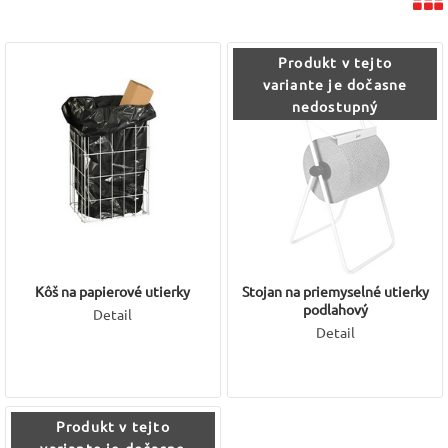
Podlahový držiak:
Určený pre veľké priemyselné utierky v
rolke. Je vybavený aj držiakom na vrecúška na odpad, čo
Produkt v tejto
zaisťuje komplexné a čisté pracovné riešenie.
variante je dočasne
Nástenný/Stolový držiak:
Univerzálnejší stojan na
nedostupný
priemyselné utierky v rolke, ktorý možno zavesiť na stenu
alebo umiestniť na rovnú plochu.
Kôš na Utierky
🗑️:
Skladací kôš:
Kôš z hliníkových prútov potiahnutých bielym
PVC, určený na použité papierové utierky. Má veľký objem 47
litrov, čo je praktické pre priestory s vysokou spotrebou
papiera.
Sortiment je špecifický a priamo nadväzuje na ponuku veľkých
Kôš na papierové utierky
Stojan na priemyselné utierky
podlahový
JUMBO roliek a priemyselných utierok, čím zabezpečuje
Detail
Detail
profesionálnu infraštruktúru pre hygienu a upratovanie v pracovnom
prostredí.
Produkt v tejto