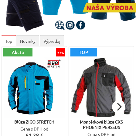
Top
Novinky
Výpredaj
Akcia
TOP
-16%
Blúza ZIGO STRETCH
Montérková blúza CXS
PHOENIX PERSEUS
Cena s DPH od
Cena s DPH od
61,38 €