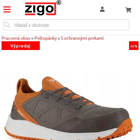
Pracovná obuv
»
Poltopánky
»
S ochrannými prvkami
Výpredaj
-31%