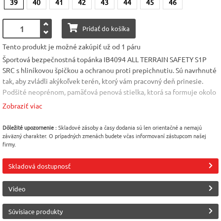
39
40
41
42
43
44
45
46
Pridať do košíka
Tento produkt je možné zakúpiť už od 1 páru
Športová bezpečnostná topánka IB4094 ALL TERRAIN SAFETY S1P
SRC s hliníkovou špičkou a ochranou proti prepichnutiu. Sú navrhnuté
tak, aby zvládli akýkoľvek terén, ktorý vám pracovný deň prinesie.
Podšité neoprénom, pamäťová penová stielka, ktorá sa formuje okolo
chodidla, nekovový polyuretánový lem pre odpruženie a pohodlie,
Zobraziť viac
gumená podrážka s pätou pre priľnavosť a protišmykovú odolnosť.
Materiál: textília, podošva - zmiešaný materiál Norma: EN ISO
Dôležité upozornenie :
Skladové zásoby a časy dodania sú len orientačné a nemajú
20345:2011 Veľkosť: 39 - 47
záväzný charakter. O prípadných zmenách budete včas informovaní zástupcom našej
firmy.
Modelová rada
Norma
Veľkosť
REEBOK
EN 20345
39
Skladová dostupnosť
Farba
Materiál
Materiál
Video
Sivo-oranžová (sivá)
Zmesový materiál
Elastan
Súvisiace produkty
Bezpečnostné prvky
Bezpečnostné prvky
Protišmykovosť