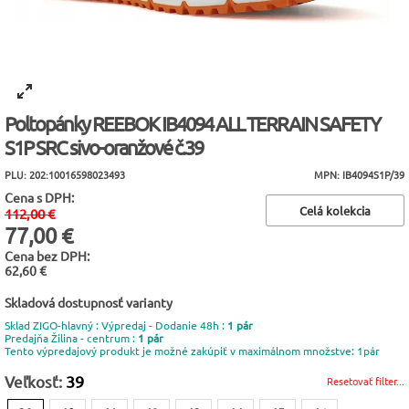
Poltopánky REEBOK IB4094 ALL TERRAIN SAFETY
S1P SRC sivo-oranžové č.39
PLU: 202:10016598023493
MPN: IB4094S1P/39
Cena s DPH:
Celá kolekcia
112,00 €
77,00 €
Cena bez DPH:
62,60 €
Skladová dostupnosť varianty
Sklad ZIGO-hlavný : Výpredaj - Dodanie 48h :
1 pár
Predajňa Žilina - centrum :
1 pár
Tento výpredajový produkt je možné zakúpiť v maximálnom množstve: 1pár
Veľkosť:
39
Resetovať filter...