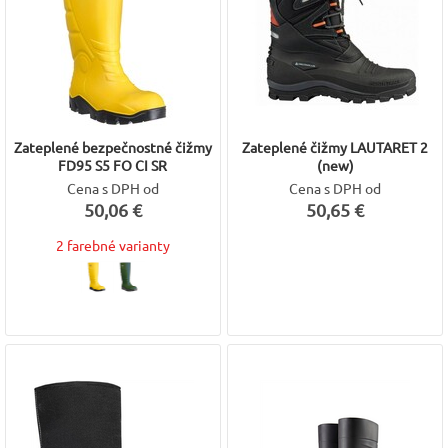
Zateplené bezpečnostné čižmy
Zateplené čižmy LAUTARET 2
FD95 S5 FO CI SR
(new)
Cena s DPH od
Cena s DPH od
50,06 €
50,65 €
2 farebné varianty