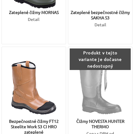
Zateplené čižmy MORNAS
Zateplené bezpečnostné čižmy
SAKHA S3
Detail
Detail
Produkt v tejto
variante je dočasne
nedostupný
Bezpečnostné čižmy FT12
Čižmy NOVESTA HUNTER
Steelite Work S3 CI HRO
THERMO
zateplené
Cena s DPH od