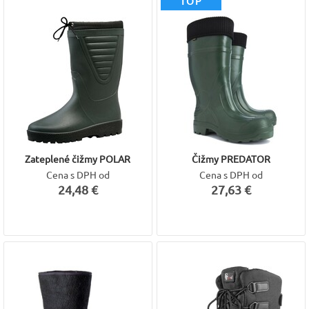
TOP
Zateplené čižmy POLAR
Čižmy PREDATOR
Cena s DPH od
Cena s DPH od
24,48 €
27,63 €