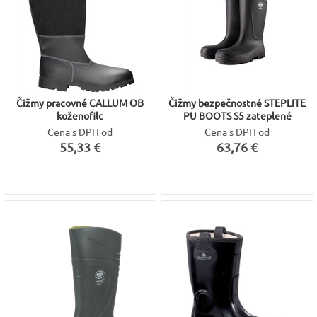
Čižmy pracovné CALLUM OB
Čižmy bezpečnostné STEPLITE
koženofilc
PU BOOTS S5 zateplené
Cena s DPH od
Cena s DPH od
55,33 €
63,76 €