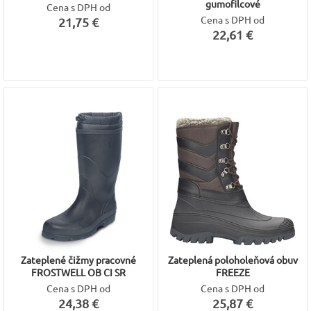
gumofilcové
Cena s DPH od
Cena s DPH od
21,75 €
22,61 €
Zateplené čižmy pracovné
Zateplená poloholeňová obuv
FROSTWELL OB CI SR
FREEZE
Cena s DPH od
Cena s DPH od
24,38 €
25,87 €