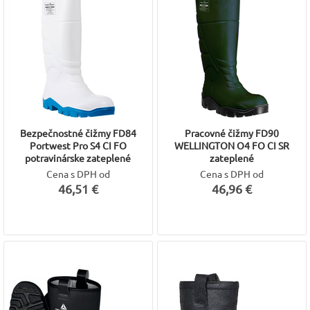
Bezpečnostné čižmy FD84
Pracovné čižmy FD90
Portwest Pro S4 CI FO
WELLINGTON O4 FO CI SR
potravinárske zateplené
zateplené
Cena s DPH od
Cena s DPH od
46,51 €
46,96 €