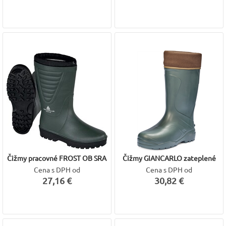
Čižmy pracovné FROST OB SRA
Čižmy GIANCARLO zateplené
Cena s DPH od
Cena s DPH od
27,16 €
30,82 €