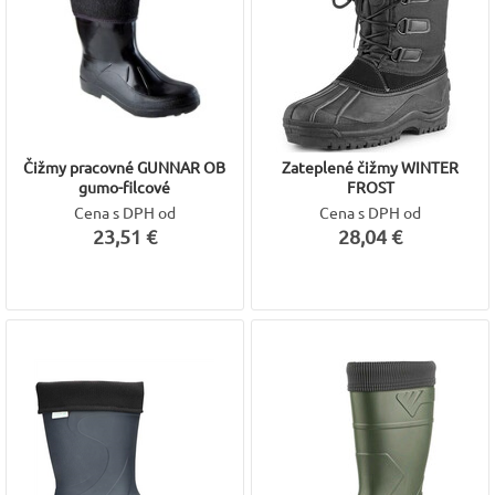
Čižmy pracovné GUNNAR OB
Zateplené čižmy WINTER
gumo-filcové
FROST
Cena s DPH od
Cena s DPH od
23,51 €
28,04 €