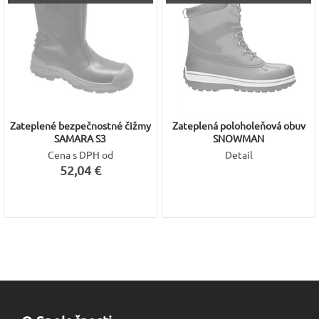
Zateplené bezpečnostné čižmy
Zateplená poloholeňová obuv
SAMARA S3
SNOWMAN
Cena s DPH od
Detail
52,04 €