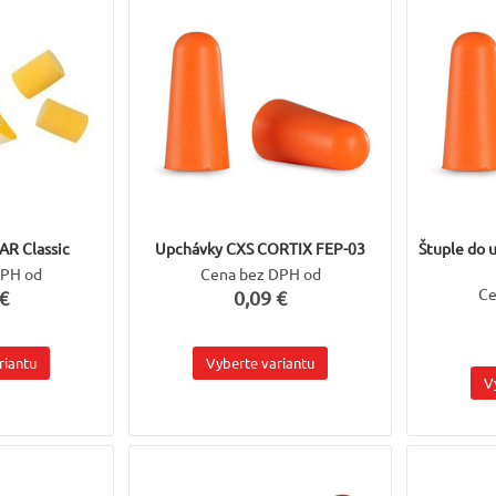
AR Classic
Upchávky CXS CORTIX FEP-03
Štuple do 
DPH od
Cena bez DPH od
Ce
€
0,09 €
riantu
Vyberte variantu
V