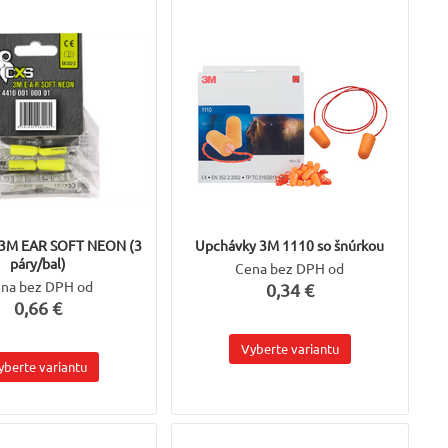
 3M EAR SOFT NEON (3
Upchávky 3M 1110 so šnúrkou
páry/bal)
Cena bez DPH od
na bez DPH od
0,34 €
0,66 €
Vyberte variantu
yberte variantu