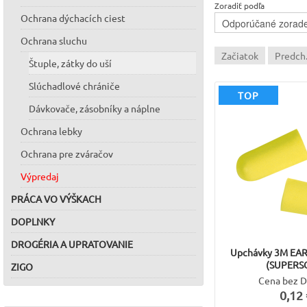
Zoradiť podľa
Ochrana dýchacích ciest
Ochrana sluchu
Začiatok
Predch
Štuple, zátky do uší
Slúchadlové chrániče
TOP
Dávkovače, zásobníky a náplne
Ochrana lebky
Ochrana pre zváračov
Výpredaj
PRÁCA VO VÝŠKACH
DOPLNKY
DROGÉRIA A UPRATOVANIE
Upchávky 3M EA
(SUPERS
ZIGO
Cena bez 
0,12 