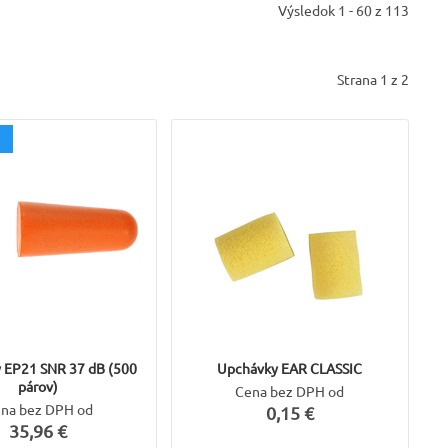
Výsledok 1 - 60 z 113
Strana 1 z 2
 EP21 SNR 37 dB (500
Upchávky EAR CLASSIC
párov)
Cena bez DPH od
na bez DPH od
0,15 €
35,96 €