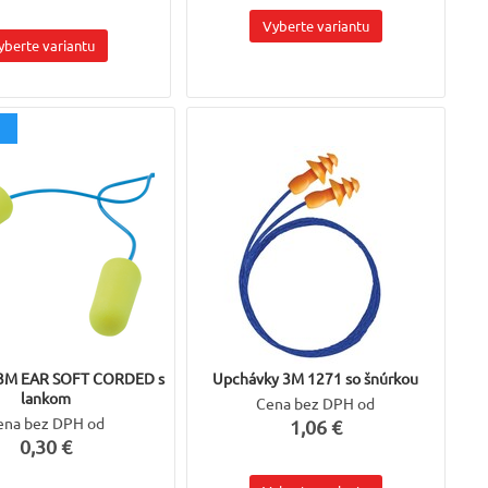
Vyberte variantu
yberte variantu
 3M EAR SOFT CORDED s
Upchávky 3M 1271 so šnúrkou
lankom
Cena bez DPH od
ena bez DPH od
1,06 €
0,30 €