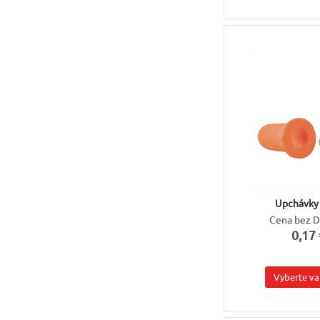
Upchávky
Cena bez 
0,17 
Vyberte va