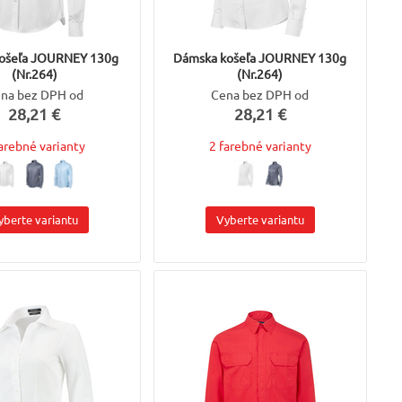
košeľa JOURNEY 130g
Dámska košeľa JOURNEY 130g
(Nr.264)
(Nr.264)
na bez DPH od
Cena bez DPH od
28,21 €
28,21 €
farebné varianty
2 farebné varianty
yberte variantu
Vyberte variantu