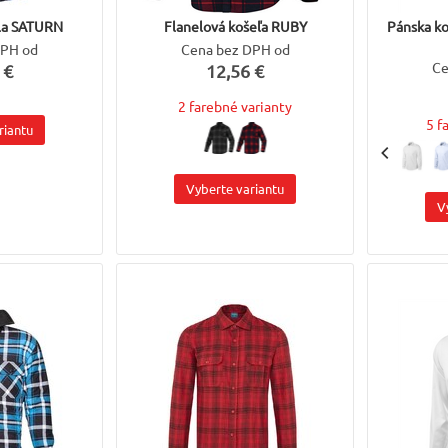
ela SATURN
Flanelová košeľa RUBY
Pánska k
DPH od
Cena bez DPH od
Ce
 €
12,56 €
2 farebné varianty
5 f
riantu
Vyberte variantu
V