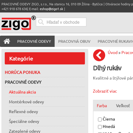
PRACOVNÉ ODEVY ZIGO, s.r.o., Na stanicu 16, 010 09 Žilina - Bytčica | Otváracie hodiny pre
+421 918 678 636| E-mail:
eshop@zigo1.sk
|
PRACOVNÉ ODEVY
PRACOVNÁ OBUV
PRACOVNÉ RUKAVI
Úvod
»
Praco
Kategórie
Dlhý rukáv
HORÚCA PONUKA
Kvalitné a štýlové pá
PRACOVNÉ ODEVY
Zobraziť viac
Aktuálna akcia
Montérkové odevy
Farba
Veľkosť
Reflexné odevy
Čierna
Špeciálne odevy
Hnedá
Zateplené odevy