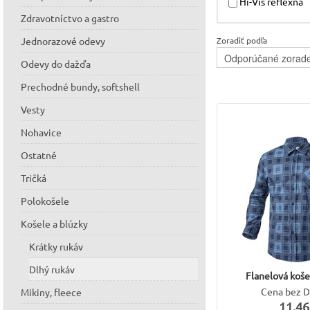
Hi-Vis reflexná
Zdravotníctvo a gastro
Jednorazové odevy
Zoradiť podľa
Odevy do dažďa
Prechodné bundy, softshell
Vesty
Nohavice
Ostatné
Tričká
Polokošele
Košele a blúzky
Krátky rukáv
Dlhý rukáv
Flanelová koš
Cena bez 
Mikiny, fleece
11,46