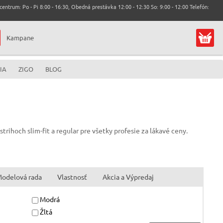
entrum: Po - Pi 8:00 - 16:30, Obedná prestávka 12:00 - 12:30 So: 9:00 - 12:00 Telefón:
Kampane
IA
ZIGO
BLOG
rihoch slim-fit a regular pre všetky profesie za lákavé ceny.
odelová rada
Vlastnosť
Akcia a Výpredaj
Modrá
Žltá