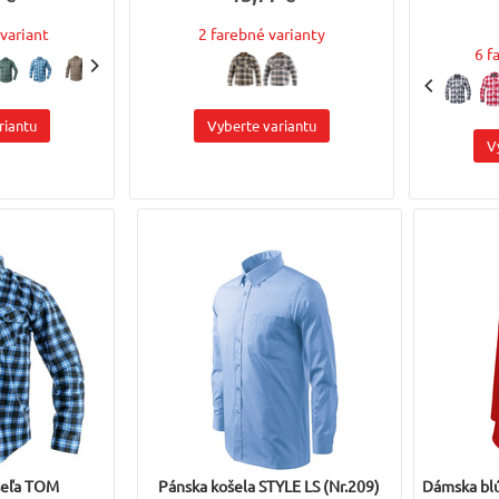
variant
2 farebné varianty
6 f
riantu
Vyberte variantu
V
šeľa TOM
Pánska košela STYLE LS (Nr.209)
Dámska blú