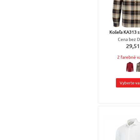
Košeľa KA313 s
Cena bez 
29,51
2 farebné v
Vyberte va