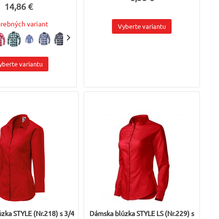
14,86 €
arebných variant
Vyberte variantu
yberte variantu
zka STYLE (Nr.218) s 3/4
Dámska blúzka STYLE LS (Nr.229) s