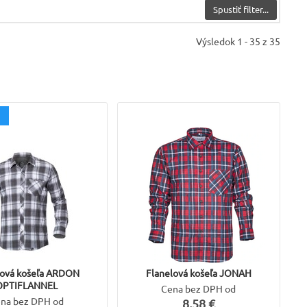
Spustiť filter...
Výsledok 1 - 35 z 35
lová košeľa ARDON
Flanelová košeľa JONAH
OPTIFLANNEL
Cena bez DPH od
na bez DPH od
8,58 €