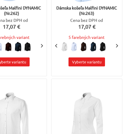
ošeľa Malfini DYNAMIC
Dámska košeľa Malfini DYNAMIC
(Nr.262)
(Nr.263)
na bez DPH od
Cena bez DPH od
17,07 €
17,07 €
arebných variant
5 farebných variant
yberte variantu
Vyberte variantu