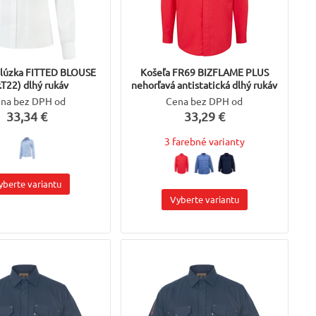
lúzka FITTED BLOUSE
Košeľa FR69 BIZFLAME PLUS
.T22) dlhý rukáv
nehorľavá antistatická dlhý rukáv
na bez DPH od
Cena bez DPH od
33,34 €
33,29 €
3 farebné varianty
yberte variantu
Vyberte variantu