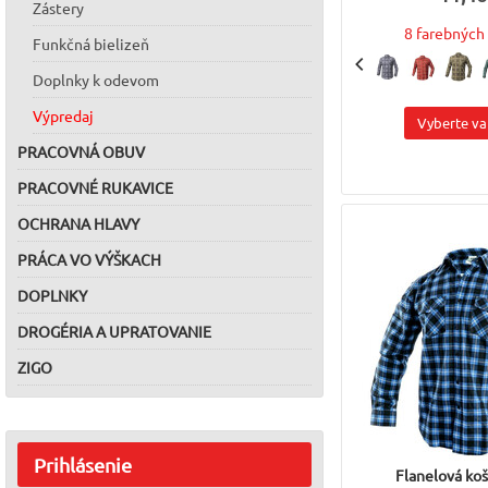
Zástery
8 farebných 
Funkčná bielizeň
Doplnky k odevom
Výpredaj
Vyberte va
PRACOVNÁ OBUV
PRACOVNÉ RUKAVICE
OCHRANA HLAVY
PRÁCA VO VÝŠKACH
DOPLNKY
DROGÉRIA A UPRATOVANIE
ZIGO
Prihlásenie
Flanelová ko