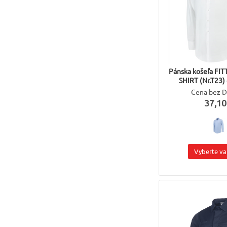
Pánska košeľa FI
SHIRT (Nr.T23) 
Cena bez 
37,10
Vyberte va