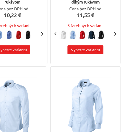
rukávom
dlhým rukávom
ena bez DPH od
Cena bez DPH od
10,22 €
11,55 €
farebných variant
5 farebných variant
yberte variantu
Vyberte variantu