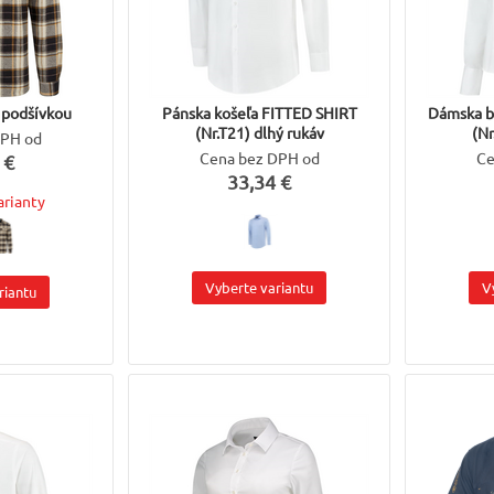
 podšívkou
Pánska košeľa FITTED SHIRT
Dámska b
(Nr.T21) dlhý rukáv
(Nr
DPH od
Cena bez DPH od
Ce
 €
33,34 €
arianty
Vyberte variantu
V
riantu