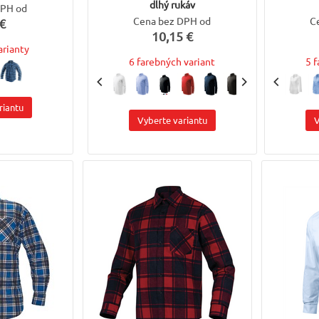
dlhý rukáv
DPH od
Cena bez DPH od
C
€
10,15 €
arianty
6 farebných variant
5 
riantu
Vyberte variantu
V