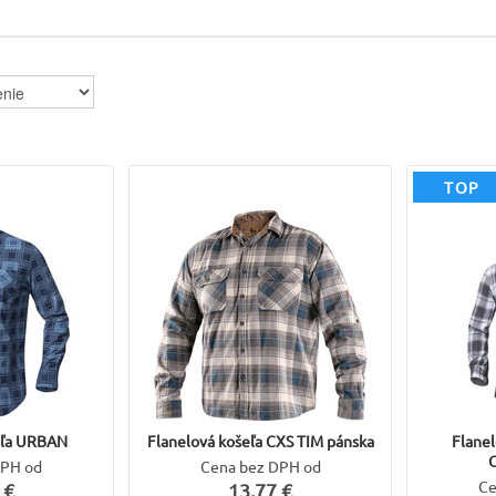
TOP
eľa URBAN
Flanelová košeľa CXS TIM pánska
Flane
DPH od
Cena bez DPH od
Ce
 €
13,77 €