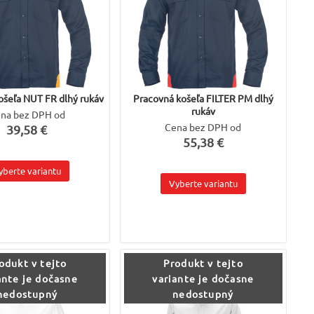
ošeľa NUT FR dlhý rukáv
Pracovná košeľa FILTER PM dlhý
rukáv
na bez DPH od
Cena bez DPH od
39,58 €
55,38 €
yberte variantu
Vyberte variantu
odukt v tejto
Produkt v tejto
ante je dočasne
variante je dočasne
nedostupný
nedostupný