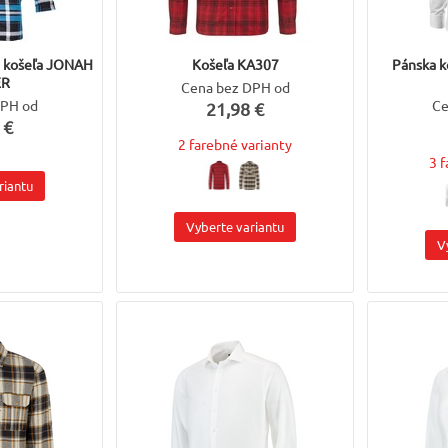
á košeľa JONAH
Košeľa KA307
Pánska 
ER
Cena bez DPH od
DPH od
Ce
21,98 €
 €
2 farebné varianty
3 
riantu
Vyberte variantu
V