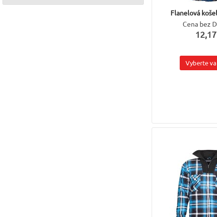
Flanelová koš
Cena bez 
12,17
Vyberte va