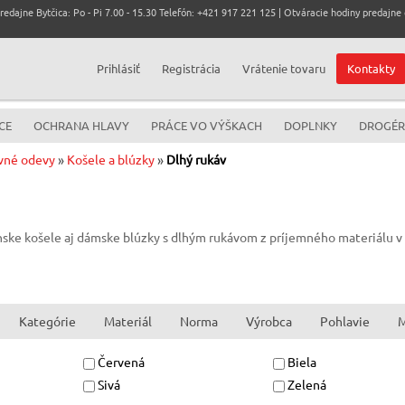
dajne Bytčica: Po - Pi 7.00 - 15.30 Telefón: +421 917 221 125 | Otváracie hodiny predajne c
Prihlásiť
Registrácia
Vrátenie tovaru
Kontakty
CE
OCHRANA HLAVY
PRÁCE VO VÝŠKACH
DOPLNKY
DROGÉR
vné odevy
»
Košele a blúzky
»
Dlhý rukáv
nske košele aj dámske blúzky s dlhým rukávom z príjemného materiálu v st
Kategórie
Materiál
Norma
Výrobca
Pohlavie
M
Červená
Biela
Sivá
Zelená