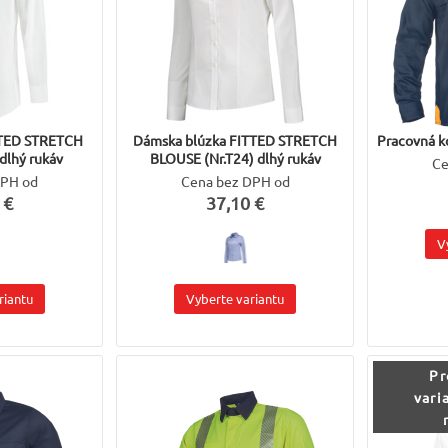
TTED STRETCH
Dámska blúzka FITTED STRETCH
Pracovná k
dlhý rukáv
BLOUSE (Nr.T24) dlhý rukáv
Ce
DPH od
Cena bez DPH od
 €
37,10 €
V
riantu
Vyberte variantu
Pr
vari