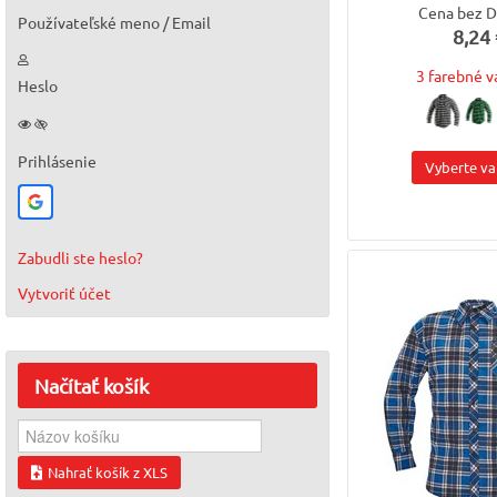
Cena bez 
Používateľské meno / Email
8,24 
3 farebné v
Heslo
Prihlásenie
Vyberte va
Zabudli ste heslo?
Vytvoriť účet
Načítať
košík
Nahrať košík z XLS