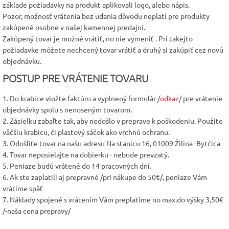
základe požiadavky na produkt aplikovali logo, alebo nápis.
Pozor, možnosť vrátenia bez udania dôvodu neplatí pre produkty
zakúpené osobne v našej kamennej predajni.
Zakúpený tovar je možné vrátiť, no nie vymeniť . Pri takejto
požiadavke môžete nechcený tovar vrátiť a druhý si zakúpiť cez novú
objednávku.
POSTUP PRE VRÁTENIE TOVARU
1. Do krabice vložte faktúru a vyplnený formulár /
odkaz
/ pre vrátenie
objednávky spolu s nenoseným tovarom.
2. Zásielku zabaľte tak, aby nedošlo v preprave k poškodeniu. Použite
väčšiu krabicu, či plastový sáčok ako vrchnú ochranu.
3. Odošlite tovar na našu adresu Na stanicu 16, 01009 Žilina -Bytčica
4. Tovar neposielajte na dobierku - nebude prevzatý.
5. Peniaze budú vrátené do 14 pracovných dní.
6. Ak ste zaplatili aj prepravné /pri nákupe do 50€/, peniaze Vám
vrátime späť
7. Náklady spojené s vrátením Vám preplatíme no max.do výšky 3,50€
/-naša cena prepravy/