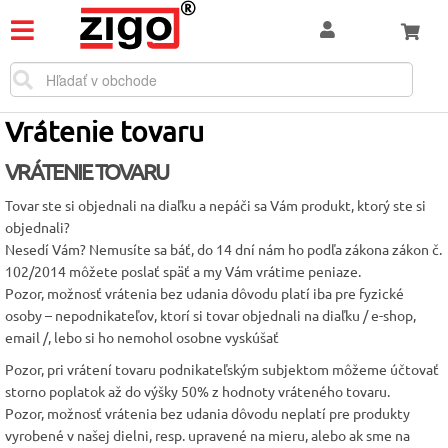
Vrátenie tovaru
VRÁTENIE TOVARU
Tovar ste si objednali na diaľku a nepáči sa Vám produkt, ktorý ste si
objednali?
Nesedí Vám? Nemusíte sa báť, do 14 dní nám ho podľa zákona zákon č.
102/2014 môžete poslať späť a my Vám vrátime peniaze.
Pozor, možnosť vrátenia bez udania dôvodu platí iba pre fyzické
osoby – nepodnikateľov, ktorí si tovar objednali na diaľku / e-shop,
email /, lebo si ho nemohol osobne vyskúšať
Pozor, pri vrátení tovaru podnikateľským subjektom môžeme účtovať
storno poplatok až do výšky 50% z hodnoty vráteného tovaru.
Pozor, možnosť vrátenia bez udania dôvodu neplatí pre produkty
vyrobené v našej dielni, resp. upravené na mieru, alebo ak sme na