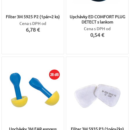
Filter 3M 5925 P2 (1pár=2 ks)
Upchávky ED COMFORT PLUG
DETECT s lankom
Cena s DPH od
Cena s DPH od
6,78 €
0,54 €
Upchávky 3M EAR express
Filter 3M 5935 P3 (1pár=2ks)