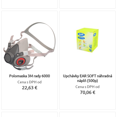
Polomaska 3M rady 6000
Upchávky EAR SOFT náhradná
náplň (500p)
Cena s DPH od
Cena s DPH od
22,63 €
70,06 €