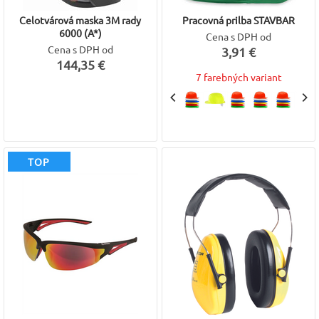
Celotvárová maska 3M rady
Pracovná prilba STAVBAR
6000 (A*)
Cena s DPH od
Cena s DPH od
3,91 €
144,35 €
7 farebných variant
TOP