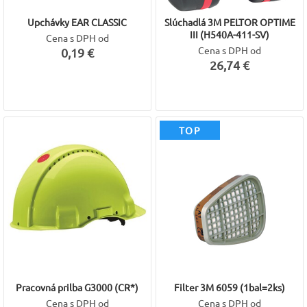
Upchávky EAR CLASSIC
Slúchadlá 3M PELTOR OPTIME
III (H540A-411-SV)
Cena s DPH od
Cena s DPH od
0,19 €
26,74 €
TOP
Pracovná prilba G3000 (CR*)
Filter 3M 6059 (1bal=2ks)
Cena s DPH od
Cena s DPH od