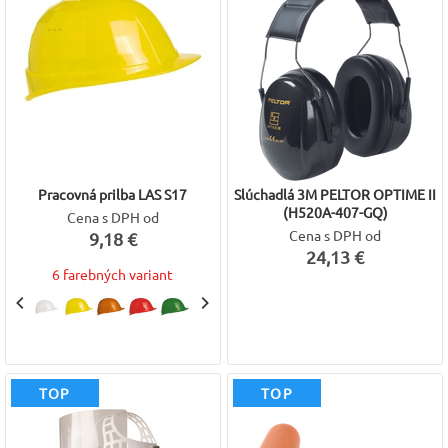
Pracovná prilba LAS S17
Slúchadlá 3M PELTOR OPTIME II
(H520A-407-GQ)
Cena s DPH od
Cena s DPH od
9,18 €
24,13 €
6 farebných variant
TOP
TOP