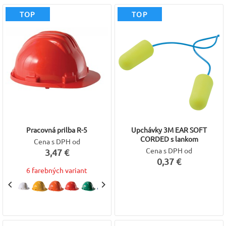
TOP
TOP
Pracovná prilba R-5
Upchávky 3M EAR SOFT
CORDED s lankom
Cena s DPH od
Cena s DPH od
3,47 €
0,37 €
6 farebných variant