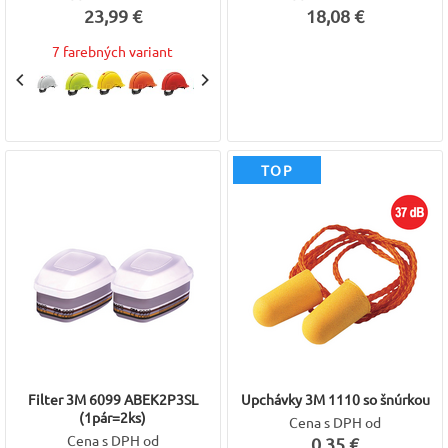
23,99 €
18,08 €
7 farebných variant
TOP
Filter 3M 6099 ABEK2P3SL
Upchávky 3M 1110 so šnúrkou
(1pár=2ks)
Cena s DPH od
Cena s DPH od
0,35 €