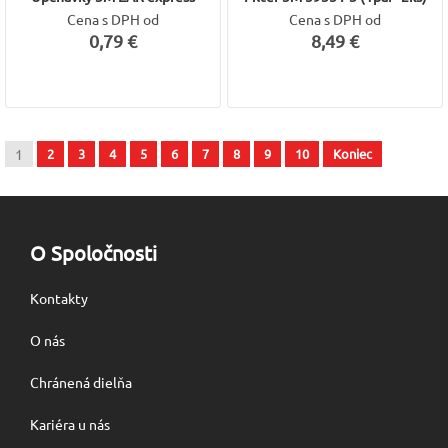
Cena s DPH od
Cena s DPH od
0,79 €
8,49 €
1
2
3
4
5
6
7
8
9
10
Koniec
O Spoločnosti
Kontakty
O nás
Chránená dielňa
Kariéra u nás