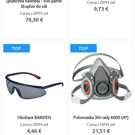
(plastová nádoba) - 500 párov
Cena s DPH od
štuplov do uší
9,73 €
Cena s DPH od
78,30 €
TOP
TOP
Okuliare BARDEN
Polomaska 3M rady 6000 (A*)
Cena s DPH od
Cena s DPH od
4,46 €
21,51 €