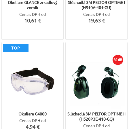
Okuliare GLANCE zrkadlový
Slúchadlá 3M PELTOR OPTIME I
zorník
(H510A-401-GU)
Cena s DPH od
Cena s DPH od
10,61 €
19,63 €
TOP
Okuliare G4000
Slúchadlá 3M PELTOR OPTIME II
(H520P3E-410-GQ)
Cena s DPH od
Cena s DPH od
4,94 €