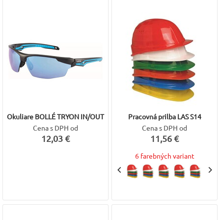
Okuliare BOLLÉ TRYON IN/OUT
Pracovná prilba LAS S14
Cena s DPH od
Cena s DPH od
12,03 €
11,56 €
6 farebných variant