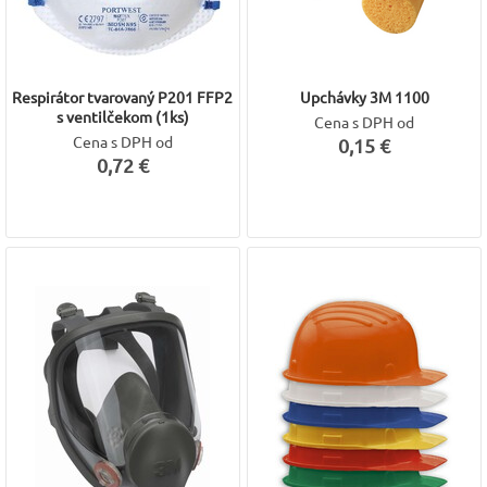
Respirátor tvarovaný P201 FFP2
Upchávky 3M 1100
s ventilčekom (1ks)
Cena s DPH od
Cena s DPH od
0,15 €
0,72 €