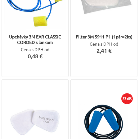
Upchávky 3M EAR CLASSIC
Filter 3M 5911 P1 (1pár=2ks)
CORDED s lankom
Cena s DPH od
Cena s DPH od
2,41 €
0,48 €