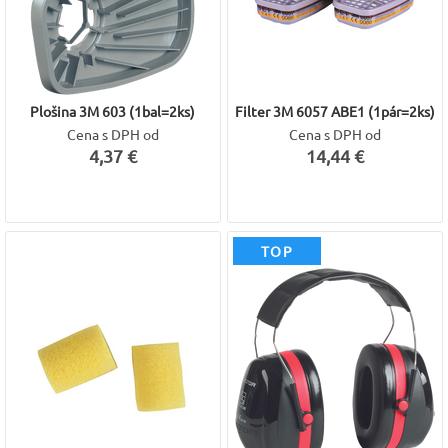
Plošina 3M 603 (1bal=2ks)
Filter 3M 6057 ABE1 (1pár=2ks)
Cena s DPH od
Cena s DPH od
4,37 €
14,44 €
TOP