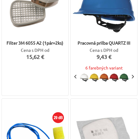
Filter 3M 6055 A2 (1pár=2ks)
Pracovná prilba QUARTZ III
Cena s DPH od
Cena s DPH od
15,62 €
9,43 €
6 farebných variant