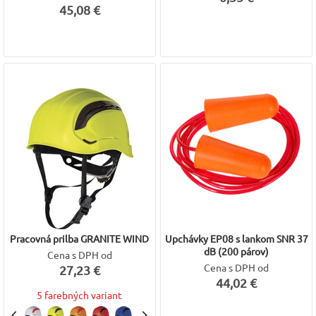
45,08 €
Pracovná prilba GRANITE WIND
Upchávky EP08 s lankom SNR 37
dB (200 párov)
Cena s DPH od
Cena s DPH od
27,23 €
44,02 €
5 farebných variant