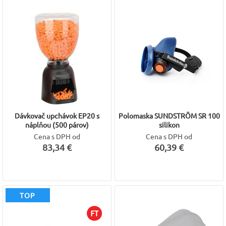
Dávkovač upchávok EP20 s
Polomaska SUNDSTRÖM SR 100
náplňou (500 párov)
silikon
Cena s DPH od
Cena s DPH od
83,34 €
60,39 €
TOP