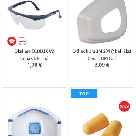
Okuliare ECOLUX V2
Držiak filtra 3M 501 (1bal=2ks)
Cena s DPH od
Cena s DPH od
1,98 €
3,09 €
TOP