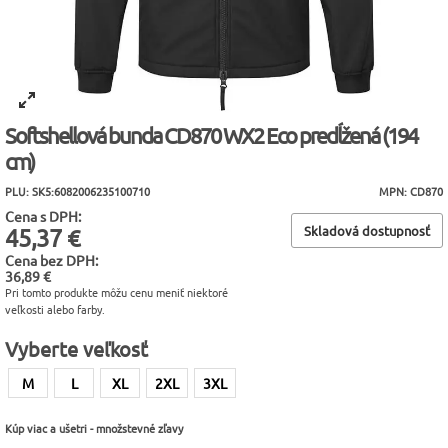
Softshellová bunda CD870 WX2 Eco predĺžená (194
cm)
PLU: SK5:6082006235100710
MPN: CD870
Cena s DPH:
Skladová dostupnosť
45,37 €
Cena bez DPH:
36,89 €
Pri tomto produkte môžu cenu meniť niektoré
veľkosti alebo farby.
Vyberte veľkosť
M
L
XL
2XL
3XL
Kúp viac a ušetri - množstevné zľavy