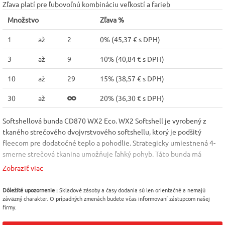
Zľava platí pre ľubovoľnú kombináciu veľkostí a farieb
Množstvo
Zľava %
1
až
2
0% (
45,37 € s DPH
)
3
až
9
10% (
40,84 € s DPH
)
10
až
29
15% (
38,57 € s DPH
)
30
až
20% (
36,30 € s DPH
)
Softshellová bunda CD870 WX2 Eco. WX2 Softshell je vyrobený z
tkaného strečového dvojvrstvového softshellu, ktorý je podšitý
fleecom pre dodatočné teplo a pohodlie. Strategicky umiestnená 4-
smerne strečová tkanina umožňuje ľahký pohyb. Táto bunda má
množstvo technických prvkov vrátane vnútorných a vonkajších
Zobraziť viac
vreciek, chrániča brady a elastických manžiet. Vlastnosti: Odolná,
priedušná, vetruvzdorná a vodeodolná tkanina; Extrémne vodeodolná
Dôležité upozornenie :
Skladové zásoby a časy dodania sú len orientačné a nemajú
povrchová úprava tkaniny Texpel™ Splash Eco bez obsahu PFAS, voda
záväzný charakter. O prípadných zmenách budete včas informovaní zástupcom našej
firmy.
odteká z povrchu tkaniny; Micro polar fleece podšívka spojená s
vetrovkou; Inovatívne strečové obloženia v kľúčových oblastiach