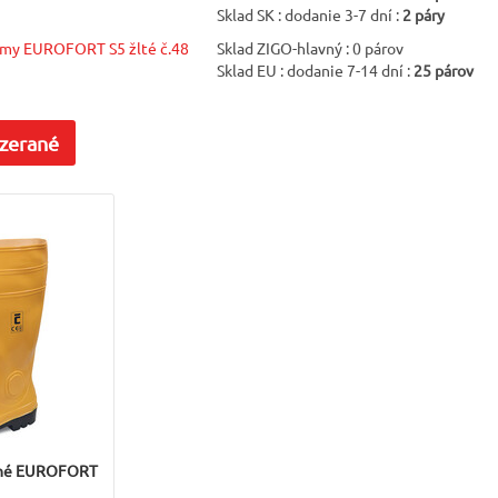
Sklad SK : dodanie 3-7 dní :
2 páry
žmy EUROFORT S5 žlté č.48
Sklad ZIGO-hlavný : 0 párov
Sklad EU : dodanie 7-14 dní :
25 párov
zerané
tné EUROFORT