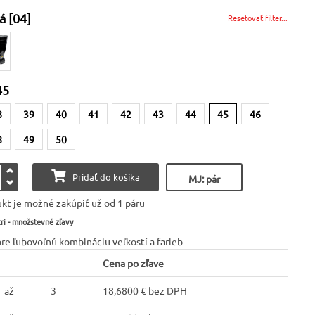
á [04]
Resetovať filter...
45
8
39
40
41
42
43
44
45
46
8
49
50
Pridať do košíka
MJ: pár
kt je možné zakúpiť už od 1 páru
ri - množstevné zľavy
pre ľubovoľnú kombináciu veľkostí a farieb
Cena po zľave
až
3
18,6800 € bez DPH