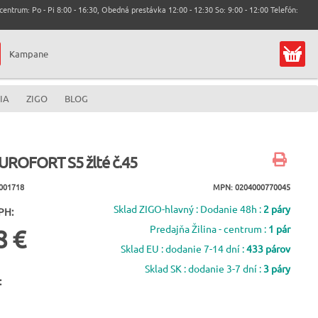
entrum: Po - Pi 8:00 - 16:30, Obedná prestávka 12:00 - 12:30 So: 9:00 - 12:00 Telefón:
Kampane
IA
ZIGO
BLOG
UROFORT S5 žlté č.45
001718
MPN: 0204000770045
Sklad ZIGO-hlavný : Dodanie 48h :
2 páry
PH:
Predajňa Žilina - centrum :
1 pár
8 €
Sklad EU : dodanie 7-14 dní :
433 párov
Sklad SK : dodanie 3-7 dní :
3 páry
: