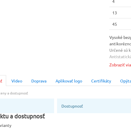
4
13
45
Vysoké bez
antikorézno
Určené sú k
Antistatick
tukom. Vyh
Zobraziť vi
stavbách, v
reflexný bo
sť
Video
Doprava
Aplikovať logo
Certifikáty
Opýta
Norma
EN 20345
 ceny a dostupnosť
Farba
Dostupnosť
Žltá [04]
ktu a dostupnosť
arianty