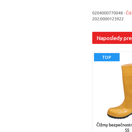
0204000770048 -
Či
202:0000123922
Naposledy
pre
TOP
Čižmy bezpečnos
S5