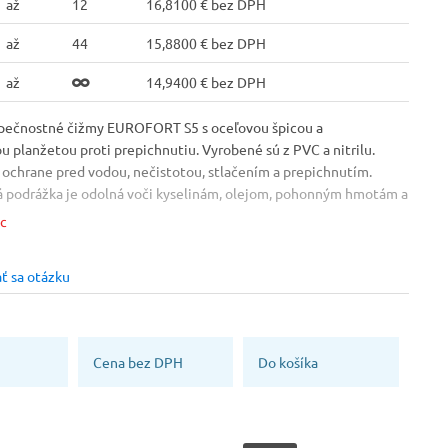
až
12
16,8100 € bez DPH
až
44
15,8800 € bez DPH
až
14,9400 € bez DPH
pečnostné čižmy EUROFORT S5 s oceľovou špicou a
u planžetou proti prepichnutiu. Vyrobené sú z PVC a nitrilu.
 ochrane pred vodou, nečistotou, stlačením a prepichnutím.
á podrážka je odolná voči kyselinám, olejom, pohonným hmotám a
ovuje všetkým požiadavkam na bezpečnostnú pracovnú obuv na
ac
 poľnohospodárstve a výrobných prevádzkach. Na päte majú
d. Výška: 38 cm Váha: 2,5 kg Norma: EN 20345 Veľkosť: 37-48
ť sa otázku
Vlastnosť
Veľkosť
s reflexným prvkom
45
Bezpečnostné prvky
Bezpečnostné prvky
Cena bez DPH
Do košíka
Kovová stielka proti
Kovová špica
prepichnutiu
Výrobca