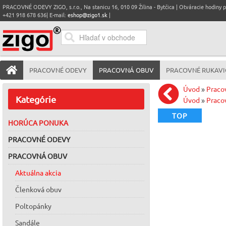
PRACOVNÉ ODEVY ZIGO, s.r.o., Na stanicu 16, 010 09 Žilina - Bytčica | Otváracie hodiny pre
+421 918 678 636| E-mail:
eshop@zigo1.sk
|
PRACOVNÉ ODEVY
PRACOVNÁ OBUV
PRACOVNÉ RUKAVI
Úvod
»
Praco
Kategórie
Úvod
»
Praco
TOP
HORÚCA PONUKA
PRACOVNÉ ODEVY
PRACOVNÁ OBUV
Aktuálna akcia
Členková obuv
Poltopánky
Sandále