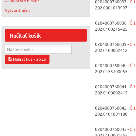
Zabudli ste heslo?
0204000760037 -
Či
202:0001013997
Vytvoriť účet
0204000760038 -
Či
202:0100215425
Načítať
košík
0204000760039 -
Či
202:0100002412
Nahrať košík z XLS
0204000760040 -
Či
202:0155100055
0204000760041 -
Či
202:0100002415
0204000760042 -
Či
202:0101001180
0204000760043 -
Či
202:0100001555