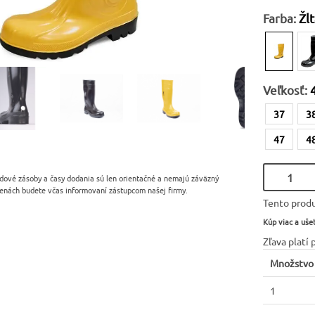
Farba:
Žlt
Veľkosť:
37
3
47
4
dové zásoby a časy dodania sú len orientačné a nemajú záväzný
enách budete včas informovaní zástupcom našej firmy.
Tento produ
Kúp viac a ušet
Zľava platí 
Množstvo
1