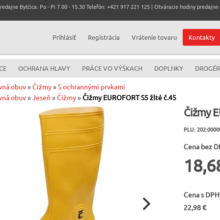
dajne Bytčica: Po - Pi 7.00 - 15.30 Telefón: +421 917 221 125 | Otváracie hodiny predajne c
Prihlásiť
Registrácia
Vrátenie tovaru
Kontakty
CE
OCHRANA HLAVY
PRÁCE VO VÝŠKACH
DOPLNKY
DROGÉR
vná obuv
»
Čižmy
»
S ochrannými prvkami
vná obuv
»
Jeseň
»
Čižmy
»
Čižmy EUROFORT S5 žlté č.45
Čižmy E
PLU: 202:0000
Cena bez D
18,6
Cena s DPH
22,98 €