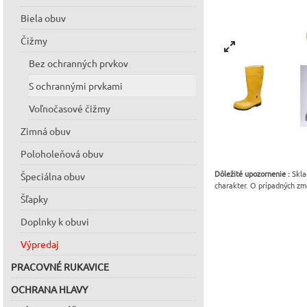
Biela obuv
Čižmy
Bez ochranných prvkov
S ochrannými prvkami
Voľnočasové čižmy
Zimná obuv
Poloholeňová obuv
Dôležité upozornenie :
Skla
Špeciálna obuv
charakter. O prípadných zm
Šľapky
Doplnky k obuvi
Výpredaj
PRACOVNÉ RUKAVICE
OCHRANA HLAVY