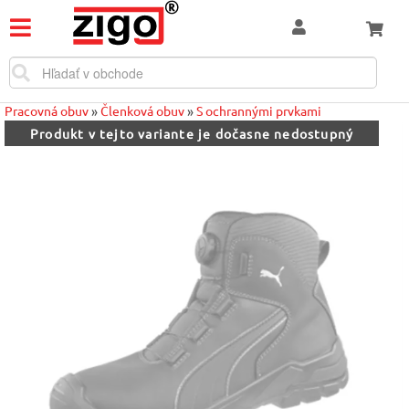
Pracovná obuv
»
Členková obuv
»
S ochrannými prvkami
Produkt v tejto variante je dočasne nedostupný