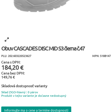
Obuv CASCADES DISC MID S3 čierna č.47
PLU: 202:603220523627
MPN: S18B147
Cena s DPH:
184,20 €
Cena bez DPH:
149,76 €
Skladová dostupnosť varianty
Sklad ZIGO-hlavný : 0 párov
Produkt v tejto variante je dočasne nedostupný
Informujte ma o cene a termíne dostupnosti