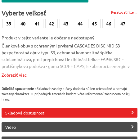
Vyberte veľkosť
Resetovať filter...
39
40
41
42
43
44
45
46
47
Produkt v tejto variante je dočasne nedostupný
Členková obuv s ochrannými prvkami CASCADES DISC MID S3 -
bezpečnostná obuv typu S3, ochranná kompozitná špička -
sklolaminátová, protiprepichová flexibilná stielka - FAP®, SRC -
protišmyková podošva - guma SCUFF CAPS, E - absorpcia energie v
oblasti päty, FO - odolná palivovému oleju, CI, HI - izolujúca chlad a
Zobraziť viac
teplo, HRO - odolná kontaktnému teplu do 300 °C, WRU - vode
odolná, A - antistatická, bez kovových častí, certifikácia DGUV 112-
Dôležité upozornenie :
Skladové zásoby a časy dodania sú len orientačné a nemajú
191. Materiál: Vrchný materiál - hladká vodeodolná koža, podšívka -
záväzný charakter. O prípadných zmenách budete včas informovaní zástupcom našej
firmy.
BreathActive. Norma: EN 20345. Veľkosť: 39-47
Norma
Vlastnosť
Vlastnosť
Skladová dostupnosť
EN 20345
Vodeodolná
nekovová
Video
Vlastnosť
Veľkosť
Farba
tepelne odolná
47
Čierna [B1]