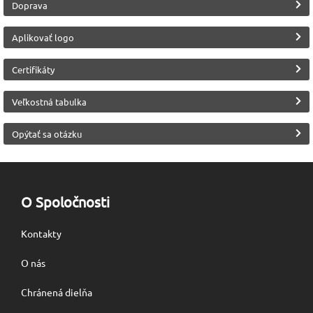
Doprava
(HRO)
Bezpečnostné prvky
Bezpečnostné prvky
Aplikovať logo
Kompozitová špica
Sklolaminátová
stielka proti
Certifikáty
prepichnutiu
Veľkostná tabulka
Protišmykovosť
Výrobca
Zvršok obuvi
Malfini (Adler)
Koža
podrážky
Opýtať sa otázku
SRC
Trieda ochrany
S3
O Spoločnosti
Kontakty
O nás
Chránená dielňa