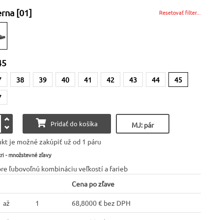
erna [01]
Resetovať filter...
45
7
38
39
40
41
42
43
44
45
7
Pridať do košíka
MJ: pár
kt je možné zakúpiť už od 1 páru
ri - množstevné zľavy
pre ľubovoľnú kombináciu veľkostí a farieb
Cena po zľave
až
1
68,8000 € bez DPH