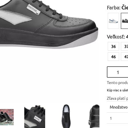
Farba:
Či
Veľkosť:
36
3
46
4
Tento produ
Kúp viac a ušet
Zľava platí 
Množstvo
1