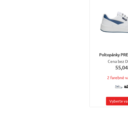
Poltopánky PR
Cena bez 
55,04
2 farebné v
Vyberte va