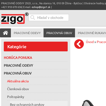
PRACOVNÉ ODEVY ZIGO, s.r.o., Na stanicu 16, 010 09 Žilina - Bytčica | Otváracie hodiny pre
+421 918 678 636| E-mail:
eshop@zigo1.sk
|
PRACOVNÉ ODEVY
PRACOVNÁ OBUV
PRACOVNÉ RUKAVI
Úvod
»
Praco
Kategórie
HORÚCA PONUKA
PRACOVNÉ ODEVY
PRACOVNÁ OBUV
Aktuálna akcia
Členková obuv
Poltopánky
Bez ochranných prvkov