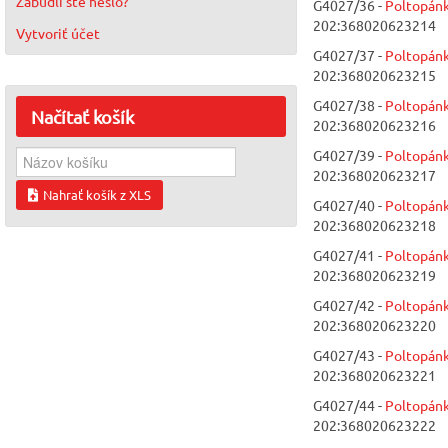
Zabudli ste heslo?
G4027/36 -
Poltopánk
202:368020623214
Vytvoriť účet
G4027/37 -
Poltopánk
202:368020623215
G4027/38 -
Poltopánk
Načítať
košík
202:368020623216
G4027/39 -
Poltopánk
202:368020623217
Nahrať košík z XLS
G4027/40 -
Poltopánk
202:368020623218
G4027/41 -
Poltopánk
202:368020623219
G4027/42 -
Poltopánk
202:368020623220
G4027/43 -
Poltopánk
202:368020623221
G4027/44 -
Poltopánk
202:368020623222