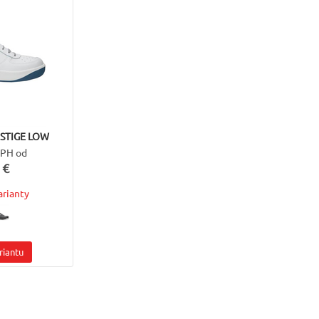
ESTIGE LOW
DPH od
 €
arianty
riantu