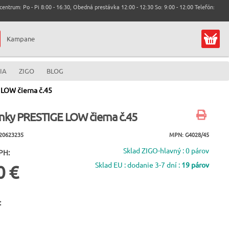
entrum: Po - Pi 8:00 - 16:30, Obedná prestávka 12:00 - 12:30 So: 9:00 - 12:00 Telefón:
Kampane
IA
ZIGO
BLOG
LOW čierna č.45
nky PRESTIGE LOW čierna č.45
20623235
MPN: G4028/45
Sklad ZIGO-hlavný : 0 párov
PH:
Sklad EU : dodanie 3-7 dní :
19 párov
0 €
: