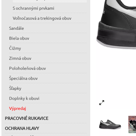
S ochrannými prvkami
Voľnočasová a trekingová obuv
Sandále
Biela obuv
Čižmy
Zimná obuv
Poloholeňová obuv
Špeciálna obuv
Šľapky
Doplnky k obuvi
Výpredaj
PRACOVNÉ RUKAVICE
OCHRANA HLAVY