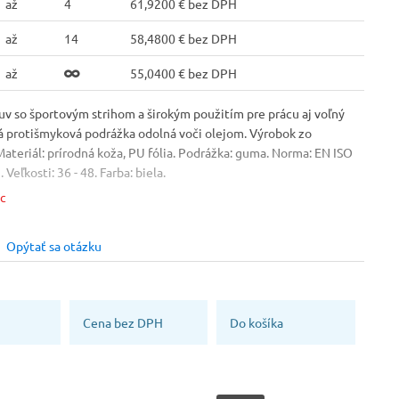
až
4
61,9200 € bez DPH
až
14
58,4800 € bez DPH
až
55,0400 € bez DPH
uv so športovým strihom a širokým použitím pre prácu aj voľný
 protišmyková podrážka odolná voči olejom. Výrobok zo
Materiál: prírodná koža, PU fólia. Podrážka: guma. Norma: EN ISO
Veľkosti: 36 - 48. Farba: biela.
ac
Veľkosť
Farba
45
Čierna [01]
Opýtať sa otázku
Zvršok obuvi
Koža
Cena bez DPH
Do košíka