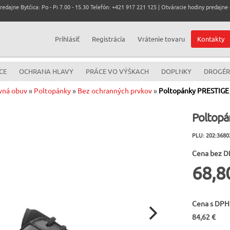
dajne Bytčica: Po - Pi 7.00 - 15.30 Telefón: +421 917 221 125 | Otváracie hodiny predajne c
Prihlásiť
Registrácia
Vrátenie tovaru
Kontakty
CE
OCHRANA HLAVY
PRÁCE VO VÝŠKACH
DOPLNKY
DROGÉR
vná obuv
»
Poltopánky
»
Bez ochranných prvkov
»
Poltopánky PRESTIGE 
Poltopá
PLU: 202:3680
Cena bez D
68,8
Cena s DPH
84,62 €