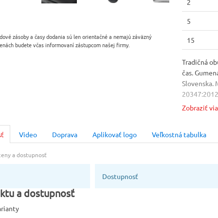
2
5
dové zásoby a časy dodania sú len orientačné a nemajú záväzný
15
enách budete včas informovaní zástupcom našej firmy.
Tradičná ob
čas. Gumená
Slovenska. 
20347:2012. 
Zobraziť vi
Podrážka
PU/guma
sť
Video
Doprava
Aplikovať logo
Veľkostná tabulka
Výrobca
Ardon
 ceny a dostupnosť
Dostupnosť
ktu a dostupnosť
arianty