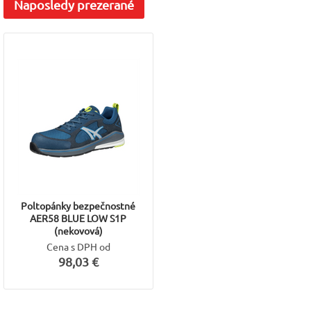
S1P
Naposledy
prezerané
Poltopánky bezpečnostné
AER58 BLUE LOW S1P
(nekovová)
Cena s DPH od
98,03 €