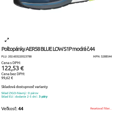
Poltopánky AER58 BLUE LOW S1P modrá č.44
PLU: 202:603220523788
MPN: S28B544
Cena s DPH:
122,53 €
Cena bez DPH:
99,62 €
Skladová dostupnosť varianty
Sklad ZIGO-hlavný : 0 párov
Sklad EU : dodanie 2-5 dní :
3 páry
Veľkosť:
44
Resetovať filter...