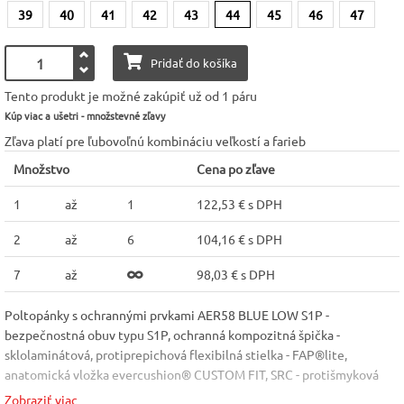
39
40
41
42
43
44
45
46
47
Pridať do košíka
Tento produkt je možné zakúpiť už od 1 páru
Kúp viac a ušetri - množstevné zľavy
Zľava platí pre ľubovoľnú kombináciu veľkostí a farieb
Množstvo
Cena po zľave
1
až
1
122,53 € s DPH
2
až
6
104,16 € s DPH
7
až
98,03 € s DPH
Poltopánky s ochrannými prvkami AER58 BLUE LOW S1P -
bezpečnostná obuv typu S1P, ochranná kompozitná špička -
sklolaminátová, protiprepichová flexibilná stielka - FAP®lite,
anatomická vložka evercushion® CUSTOM FIT, SRC - protišmyková
podošva, E - absorpcia energie v oblasti päty, FO - odolná palivovému
Zobraziť viac