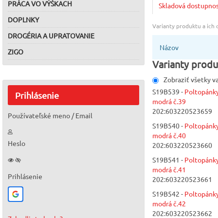
PRÁCA VO VÝŠKACH
Skladová dostupno
DOPLNKY
Varianty produktu a ich
DROGÉRIA A UPRATOVANIE
Názov
ZIGO
Varianty produ
Zobraziť všetky v
S19B539 -
Poltopánk
Prihlásenie
modrá č.39
202:603220523659
Používateľské meno / Email
S19B540 -
Poltopánk
modrá č.40
Heslo
202:603220523660
S19B541 -
Poltopánk
modrá č.41
Prihlásenie
202:603220523661
S19B542 -
Poltopánk
modrá č.42
202:603220523662