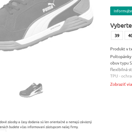
Informujte
Vyberte
39
4
Produkt v t
Poltopánky
obuv typu S
flexibilná 
TPU - ochra
EFFECT/med
Zobraziť vi
päty, FO - 
°C, ESD - od
bez kovovýc
podšívka - 
Norma
dové zásoby a časy dodania sú len orientačné a nemajú záväzný
EN 20345
enách budete včas informovaní zástupcom našej firmy.