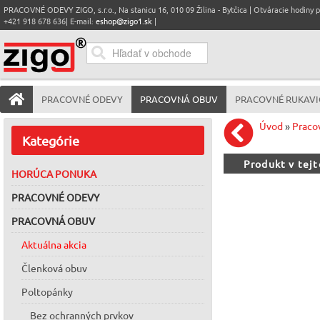
PRACOVNÉ ODEVY ZIGO, s.r.o., Na stanicu 16, 010 09 Žilina - Bytčica | Otváracie hodiny pre
+421 918 678 636| E-mail:
eshop@zigo1.sk
|
PRACOVNÉ ODEVY
PRACOVNÁ OBUV
PRACOVNÉ RUKAVI
Úvod
»
Praco
Kategórie
Produkt v tej
HORÚCA PONUKA
PRACOVNÉ ODEVY
PRACOVNÁ OBUV
Aktuálna akcia
Členková obuv
Poltopánky
Bez ochranných prvkov