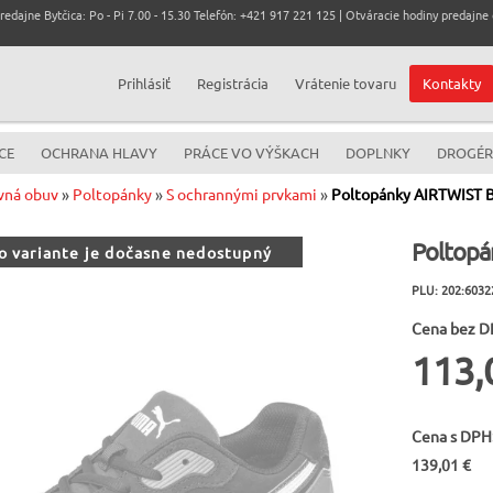
dajne Bytčica: Po - Pi 7.00 - 15.30 Telefón: +421 917 221 125 | Otváracie hodiny predajne c
Prihlásiť
Registrácia
Vrátenie tovaru
Kontakty
CE
OCHRANA HLAVY
PRÁCE VO VÝŠKACH
DOPLNKY
DROGÉR
vná obuv
»
Poltopánky
»
S ochrannými prvkami
»
Poltopánky AIRTWIST 
Poltopá
to variante je dočasne nedostupný
PLU: 202:6032
Cena bez D
113,
Cena s DPH
139,01 €