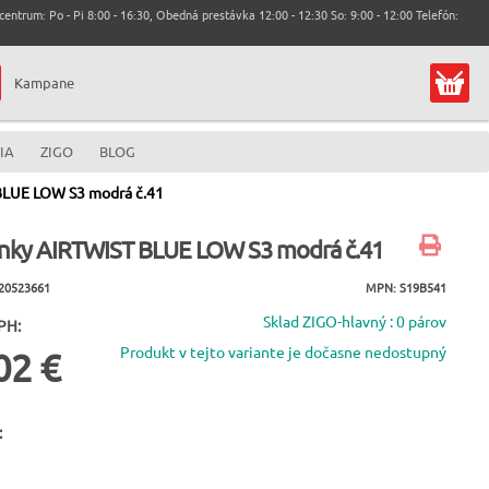
entrum: Po - Pi 8:00 - 16:30, Obedná prestávka 12:00 - 12:30 So: 9:00 - 12:00 Telefón:
Kampane
IA
ZIGO
BLOG
BLUE LOW S3 modrá č.41
nky AIRTWIST BLUE LOW S3 modrá č.41
20523661
MPN: S19B541
Sklad ZIGO-hlavný : 0 párov
PH:
Produkt v tejto variante je dočasne nedostupný
02 €
: