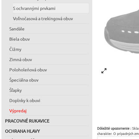
S ochrannými prvkami
Voľnočasová a trekingová obuv
Sandále
Biela obuv
Čižmy
Zimná obuv
Poloholeňová obuv
Špeciálna obuv
Šľapky
Doplnky k obuvi
Výpredaj
PRACOVNÉ RUKAVICE
Dôležité upozornenie :
Skla
OCHRANA HLAVY
charakter. O prípadných zm