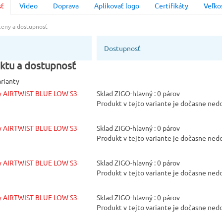
sť
Video
Doprava
Aplikovať logo
Certifikáty
Veľko
Vlastnosť
tepelne od
 ceny a dostupnosť
Farba
Dostupnosť
Modrá [B5]
ktu a dostupnosť
arianty
Protišmyko
y AIRTWIST BLUE LOW S3
Sklad ZIGO-hlavný : 0 párov
Produkt v tejto variante je dočasne ne
podrážky
SRC
y AIRTWIST BLUE LOW S3
Sklad ZIGO-hlavný : 0 párov
Produkt v tejto variante je dočasne ne
y AIRTWIST BLUE LOW S3
Sklad ZIGO-hlavný : 0 párov
Produkt v tejto variante je dočasne ne
y AIRTWIST BLUE LOW S3
Sklad ZIGO-hlavný : 0 párov
Produkt v tejto variante je dočasne ne