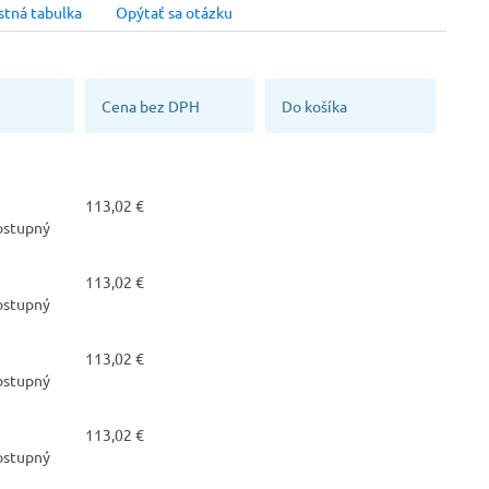
stná tabulka
Opýtať sa otázku
Vlastnosť
Veľkosť
olná (HRO)
vodeodolná
41
Bezpečnostné prvky
Bezpečnostné prvky
Cena bez DPH
Do košíka
Kompozitová špica
Sklolaminátová stielka
proti prepichnutiu
vosť
Výrobca
Zvršok obuvi
113,02 €
Malfini (Adler)
Koža
dostupný
Trieda ochrany
113,02 €
S3
dostupný
113,02 €
dostupný
113,02 €
dostupný