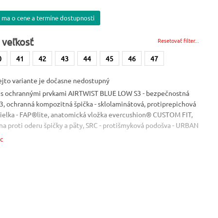
 ma o cene a termíne dostupnosti
 veľkosť
Resetovať filter...
0
41
42
43
44
45
46
47
ejto variante je dočasne nedostupný
 s ochrannými prvkami AIRTWIST BLUE LOW S3 - bezpečnostná
3, ochranná kompozitná špička - sklolaminátová, protiprepichová
stielka - FAP®lite, anatomická vložka evercushion® CUSTOM FIT,
na proti oderu špičky a päty, SRC - protišmyková podošva - URBAN
zipodrážka IMPULSE.FOAM®, E - absorpcia energie v oblasti
ac
odolná palivovému oleju, HRO - odolná kontaktnému teplu do 300
vádza elektrostatický náboj, WRU - vode odolná, A - antistatická,
h častí. Materiál: Vrchný materiál - brúsená vodeodolná koža,
BreathActive. Norma: EN 20345. Veľkosť: 39-47
Vlastnosť
Vlastnosť
ESD
nekovová