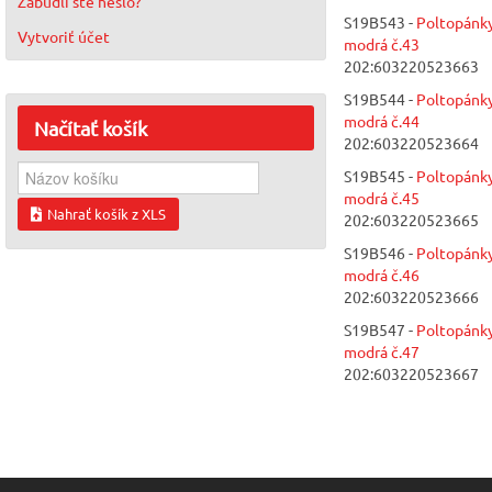
Zabudli ste heslo?
S19B543 -
Poltopánk
Vytvoriť účet
modrá č.43
202:603220523663
S19B544 -
Poltopánk
modrá č.44
Načítať
košík
202:603220523664
S19B545 -
Poltopánk
modrá č.45
Nahrať košík z XLS
202:603220523665
S19B546 -
Poltopánk
modrá č.46
202:603220523666
S19B547 -
Poltopánk
modrá č.47
202:603220523667