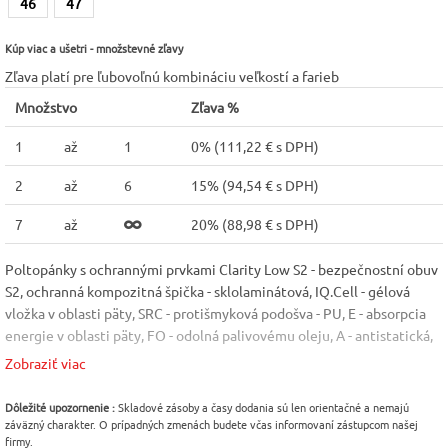
46
47
Kúp viac a ušetri - množstevné zľavy
Zľava platí pre ľubovoľnú kombináciu veľkostí a farieb
Množstvo
Zľava %
1
až
1
0% (
111,22 € s DPH
)
2
až
6
15% (
94,54 € s DPH
)
7
až
20% (
88,98 € s DPH
)
Poltopánky s ochrannými prvkami Clarity Low S2 - bezpečnostní obuv
S2, ochranná kompozitná špička - sklolaminátová, IQ.Cell - gélová
vložka v oblasti päty, SRC - protišmyková podošva - PU, E - absorpcia
energie v oblasti päty, FO - odolná palivovému oleju, A - antistatická,
bez kovových častí, certifikácia DGUV 112-191. Materiál: Vrchný
Zobraziť viac
materiál - mikrovlákno, podšívka - BreathActive. Norma: EN 20345.
Veľkosť: 37-47
Dôležité upozornenie :
Skladové zásoby a časy dodania sú len orientačné a nemajú
záväzný charakter. O prípadných zmenách budete včas informovaní zástupcom našej
Norma
Vlastnosť
Farba
firmy.