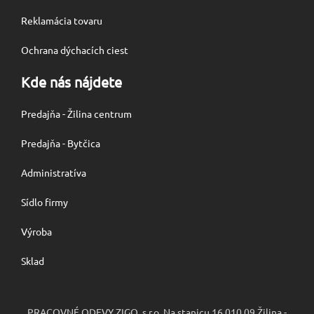
Reklamácia tovaru
Ochrana dýchacích ciest
Kde nás nájdete
Predajňa - Žilina centrum
Predajňa - Bytčica
Administratíva
Sídlo firmy
Výroba
Sklad
PRACOVNÉ ODEVY ZIGO, s.r.o. Na stanicu 16 010 09 Žilina -