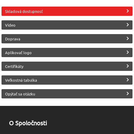
EN 20345
nekovová
Biela [B0]
Skladová dostupnosť
Bezpečnostné prvky
Protišmykovosť
Výrobca
Kompozitová špica
Malfini (Adler)
podrážky
Video
SRC
Zvršok obuvi
Doprava
Mikrovlákno
Aplikovať logo
Trieda ochrany
S2
Certifikáty
Veľkostná tabulka
Opýtať sa otázku
O Spoločnosti