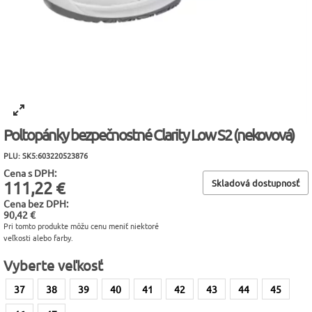
Poltopánky bezpečnostné Clarity Low S2 (nekovová)
PLU: SK5:603220523876
Cena s DPH:
Skladová dostupnosť
111,22 €
Cena bez DPH:
90,42 €
Pri tomto produkte môžu cenu meniť niektoré
veľkosti alebo farby.
Vyberte veľkosť
37
38
39
40
41
42
43
44
45