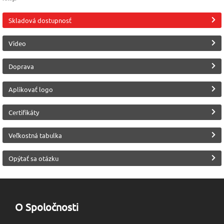
EN 20345
Vodeodolná
Čierna [B1]
Skladová dostupnosť
Bezpečnostné prvky
Bezpečnostné prvky
Protišmykovosť
Kovová stielka proti
Kovová špica
podrážky
Video
prepichnutiu
SRC
Doprava
Výrobca
Zvršok obuvi
Trieda ochrany
Aplikovať logo
Malfini (Adler)
Koža
S3
Certifikáty
Veľkostná tabulka
Opýtať sa otázku
O Spoločnosti