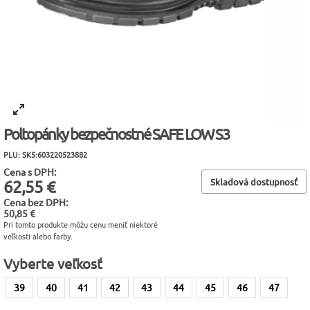
Poltopánky bezpečnostné SAFE LOW S3
PLU: SK5:603220523882
Cena s DPH:
Skladová dostupnosť
62,55 €
Cena bez DPH:
50,85 €
Pri tomto produkte môžu cenu meniť niektoré
veľkosti alebo farby.
Vyberte veľkosť
39
40
41
42
43
44
45
46
47