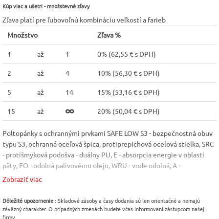
Kúp viac a ušetri - množstevné zľavy
Zľava platí pre ľubovoľnú kombináciu veľkostí a farieb
Množstvo
Zľava %
1
až
1
0% (
62,55 € s DPH
)
2
až
4
10% (
56,30 € s DPH
)
5
až
14
15% (
53,16 € s DPH
)
15
až
20% (
50,04 € s DPH
)
Poltopánky s ochrannými prvkami SAFE LOW S3 - bezpečnostná obuv
typu S3, ochranná oceľová špica, protiprepichová ocelová stielka, SRC
- protišmyková podošva - duálny PU, E - absorpcia energie v oblasti
päty, FO - odolná palivovému oleju, WRU - vode odolná, A -
antistatická, certifikácia DGUV 112-191. Materiál: Vrchný materiál -
Zobraziť viac
hladká vodeodolná koža/textil, podšívka - priedušná. Norma: EN
20345. Veľkosť: 39-47
Dôležité upozornenie :
Skladové zásoby a časy dodania sú len orientačné a nemajú
záväzný charakter. O prípadných zmenách budete včas informovaní zástupcom našej
Norma
Vlastnosť
Farba
firmy.