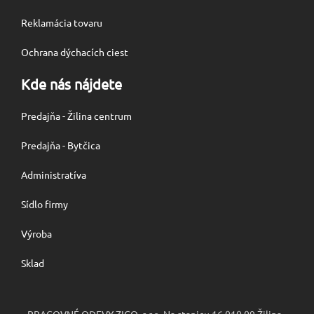
Reklamácia tovaru
Ochrana dýchacích ciest
Kde nás nájdete
Predajňa - Žilina centrum
Predajňa - Bytčica
Administratíva
Sídlo firmy
Výroba
Sklad
PRACOVNÉ ODEVY ZIGO, s.r.o. Na stanicu 16 010 09 Žilina -