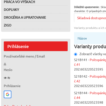
PRÁCA VO VÝŠKACH
Dôležité upozornenie :
Skla
DOPLNKY
charakter. O prípadných zm
DROGÉRIA A UPRATOVANIE
Skladová dostupno
ZIGO
Varianty produktu a ich
Názov
Varianty produ
Prihlásenie
Zobraziť všetky v
Používateľské meno / Email
S21B141 -
Poltopánk
č.41
202:603220523595
Heslo
S21B142 -
Poltopánk
č.42
Prihlásenie
202:603220523596
S21B144 -
Poltopánk
č.44
202:603220523598