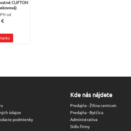
nostné CLIFTON
nekovová)
DPH od
 €
riantu
Kde nás nájdete
ru
Predajňa - Žilina centrum
ných údajov
Predajňa - Bytčica
odacie podmienky
Administratíva
Sídlo firmy