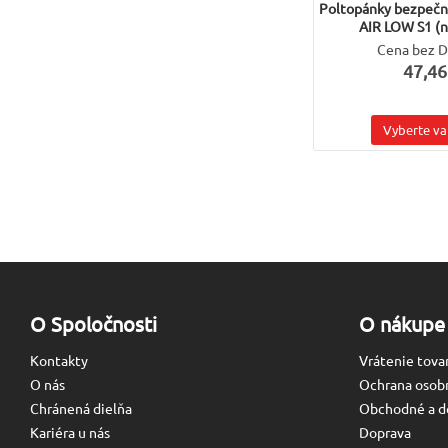
Poltopánky bezpeč
AIR LOW S1 (
Cena bez 
47,46
Vyberte va
O Spoločnosti
O nákupe
Kontakty
Vrátenie tova
O nás
Ochrana osob
Chránená dielňa
Obchodné a d
Kariéra u nás
Doprava