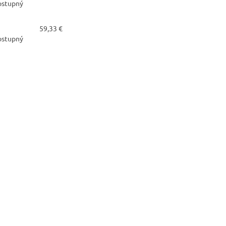
dostupný
59,33 €
dostupný