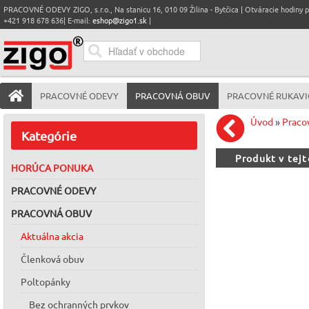
PRACOVNÉ ODEVY ZIGO, s.r.o., Na stanicu 16, 010 09 Žilina - Bytčica | Otváracie hodiny pre
+421 918 678 636| E-mail:
eshop@zigo1.sk
|
PRACOVNÉ ODEVY
PRACOVNÁ OBUV
PRACOVNÉ RUKAVI
Úvod
»
Praco
Kategórie
Produkt v tej
HORÚCA PONUKA
PRACOVNÉ ODEVY
PRACOVNÁ OBUV
Aktuálna akcia
Členková obuv
Poltopánky
Bez ochranných prvkov