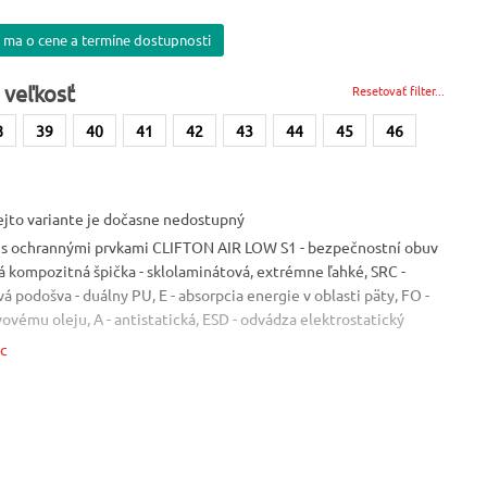
 ma o cene a termíne dostupnosti
 veľkosť
Resetovať filter...
8
39
40
41
42
43
44
45
46
ejto variante je dočasne nedostupný
 s ochrannými prvkami CLIFTON AIR LOW S1 - bezpečnostní obuv
á kompozitná špička - sklolaminátová, extrémne ľahké, SRC -
 podošva - duálny PU, E - absorpcia energie v oblasti päty, FO -
ovému oleju, A - antistatická, ESD - odvádza elektrostatický
kovových častí. Materiál: Vrchný materiál - mikrovlákno. Norma: EN
ac
osť: 37-47
Vlastnosť
Vlastnosť
ESD
nekovová
Farba
Bezpečnostné prvky