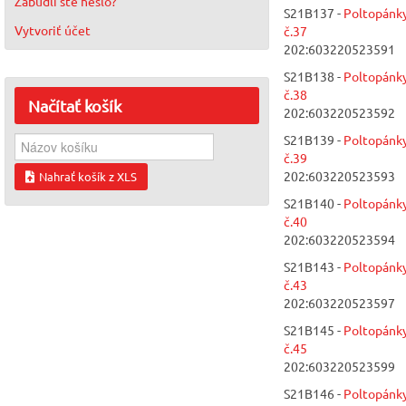
Zabudli ste heslo?
S21B137 -
Poltopánk
Vytvoriť účet
č.37
202:603220523591
S21B138 -
Poltopánk
č.38
Načítať
košík
202:603220523592
S21B139 -
Poltopánk
č.39
202:603220523593
Nahrať košík z XLS
S21B140 -
Poltopánk
č.40
202:603220523594
S21B143 -
Poltopánk
č.43
202:603220523597
S21B145 -
Poltopánk
č.45
202:603220523599
S21B146 -
Poltopánk