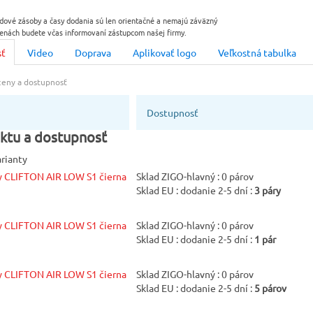
40
dové zásoby a časy dodania sú len orientačné a nemajú záväzný
enách budete včas informovaní zástupcom našej firmy.
Protišmyko
sť
Video
Doprava
Aplikovať logo
Veľkostná tabulka
podrážky
SRC
 ceny a dostupnosť
Dostupnosť
ktu a dostupnosť
arianty
y CLIFTON AIR LOW S1 čierna
Sklad ZIGO-hlavný : 0 párov
Sklad EU : dodanie 2-5 dní :
3 páry
y CLIFTON AIR LOW S1 čierna
Sklad ZIGO-hlavný : 0 párov
Sklad EU : dodanie 2-5 dní :
1 pár
y CLIFTON AIR LOW S1 čierna
Sklad ZIGO-hlavný : 0 párov
Sklad EU : dodanie 2-5 dní :
5 párov