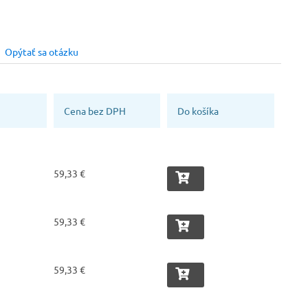
Čierna [B1]
Kompozitová špica
vosť
Výrobca
Zvršok obuvi
Opýtať sa otázku
Malfini (Adler)
Mikrovlákno
Trieda ochrany
S1
Cena bez DPH
Do košíka
59,33 €
59,33 €
59,33 €