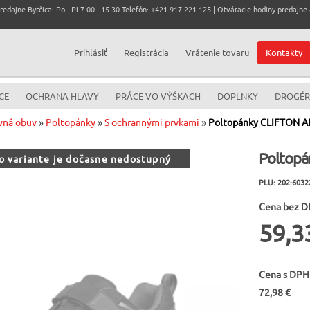
dajne Bytčica: Po - Pi 7.00 - 15.30 Telefón: +421 917 221 125 | Otváracie hodiny predajne c
Prihlásiť
Registrácia
Vrátenie tovaru
Kontakty
CE
OCHRANA HLAVY
PRÁCE VO VÝŠKACH
DOPLNKY
DROGÉR
vná obuv
»
Poltopánky
»
S ochrannými prvkami
»
Poltopánky CLIFTON AI
Poltopá
to variante je dočasne nedostupný
PLU: 202:6032
Cena bez D
59,3
Cena s DPH
72,98 €