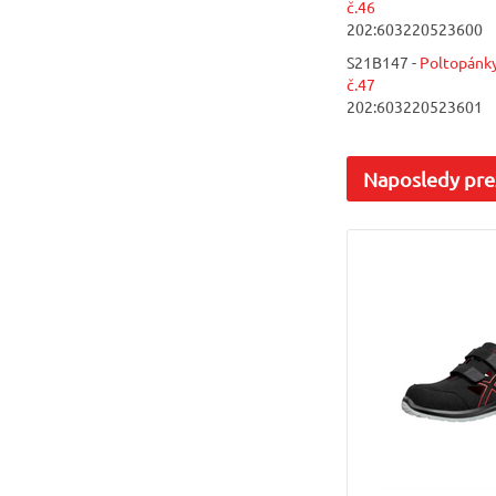
č.46
202:603220523600
S21B147 -
Poltopánk
č.47
202:603220523601
Naposledy
pre