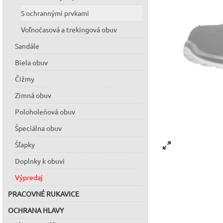
S ochrannými prvkami
Voľnočasová a trekingová obuv
Sandále
Biela obuv
Čižmy
Zimná obuv
Poloholeňová obuv
Špeciálna obuv
Šľapky
Doplnky k obuvi
Výpredaj
PRACOVNÉ RUKAVICE
OCHRANA HLAVY