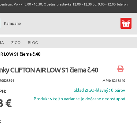
entrum: Po - Pi 8:00 - 16:30, Obedná prestávka 12:00 - 12:30 So: 9:00 - 12:00 Telefón:
Kampane
IA
ZIGO
BLOG
R LOW S1 čierna č.40
nky CLIFTON AIR LOW S1 čierna č.40
20523594
MPN: S21B140
Sklad ZIGO-hlavný : 0 párov
PH:
Produkt v tejto variante je dočasne nedostupný
3 €
: