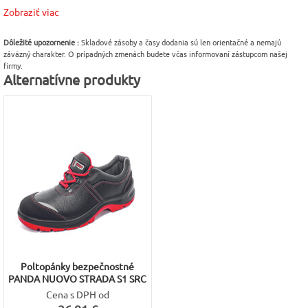
Zobraziť viac
Modelová rada
Norma
Podrážka
CRV Panda
EN 20345
PU/PU
Dôležité upozornenie :
Skladové zásoby a časy dodania sú len orientačné a nemajú
záväzný charakter. O prípadných zmenách budete včas informovaní zástupcom našej
Veľkosť
Bezpečnostné prvky
Protišmykovosť
firmy.
Alternatívne produkty
45
Kovová špica
podrážky
SRC
Výrobca
Trieda ochrany
CERVA
S1
Poltopánky bezpečnostné
PANDA NUOVO STRADA S1 SRC
Cena s DPH od