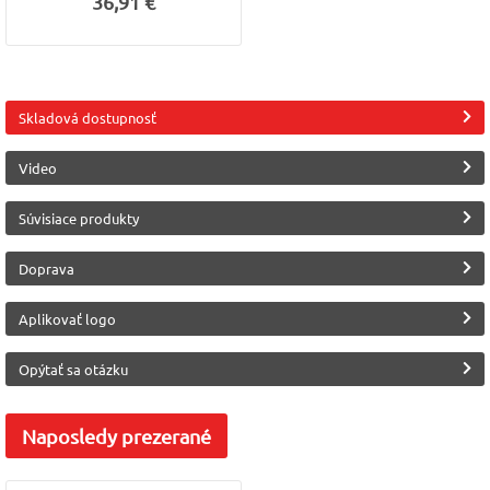
36,91 €
Skladová dostupnosť
Video
Súvisiace produkty
Doprava
Aplikovať logo
Opýtať sa otázku
Naposledy
prezerané