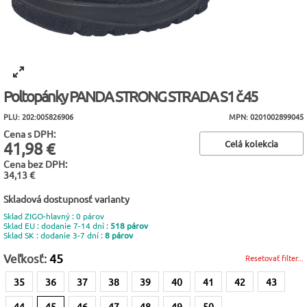
Poltopánky PANDA STRONG STRADA S1 č.45
PLU: 202:005826906
MPN: 0201002899045
Cena s DPH:
Celá kolekcia
41,98 €
Cena bez DPH:
34,13 €
Skladová dostupnosť varianty
Sklad ZIGO-hlavný : 0 párov
Sklad EU : dodanie 7-14 dní :
518 párov
Sklad SK : dodanie 3-7 dní :
8 párov
Veľkosť:
45
Resetovať filter...
35
36
37
38
39
40
41
42
43
44
45
46
47
48
49
50