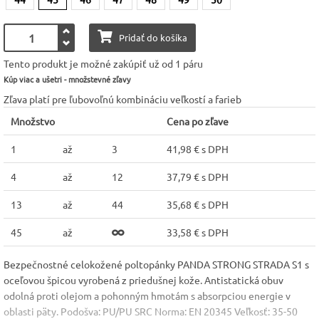
Pridať do košíka
Tento produkt je možné zakúpiť už od 1 páru
Kúp viac a ušetri - množstevné zľavy
Zľava platí pre ľubovoľnú kombináciu veľkostí a farieb
Množstvo
Cena po zľave
1
až
3
41,98 € s DPH
4
až
12
37,79 € s DPH
13
až
44
35,68 € s DPH
45
až
33,58 € s DPH
Bezpečnostné celokožené poltopánky PANDA STRONG STRADA S1 s
oceľovou špicou vyrobená z priedušnej kože. Antistatická obuv
odolná proti olejom a pohonným hmotám s absorpciou energie v
oblasti päty. Podošva: PU/PU SRC Norma: EN 20345 Veľkosť: 35-50