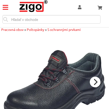
Pracovná obuv
»
Poltopánky
»
S ochrannými prvkami