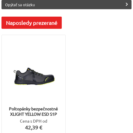
Opýtať sa otázku
Trieda ochrany
S1P
Naposledy
prezerané
Poltopánky bezpečnostné
XLIGHT YELLOW ESD S1P
Cena s DPH od
42,39 €