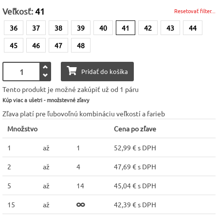
Veľkosť:
41
Resetovať filter...
36
37
38
39
40
41
42
43
44
45
46
47
48
Pridať do košíka
Tento produkt je možné zakúpiť už od 1 páru
Kúp viac a ušetri - množstevné zľavy
Zľava platí pre ľubovoľnú kombináciu veľkostí a farieb
Množstvo
Cena po zľave
1
až
1
52,99 € s DPH
2
až
4
47,69 € s DPH
5
až
14
45,04 € s DPH
15
až
42,39 € s DPH