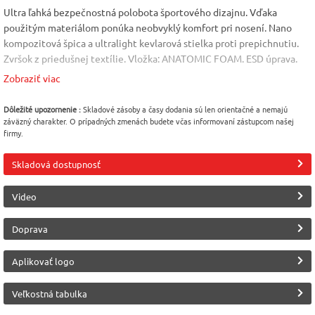
Ultra ľahká bezpečnostná polobota športového dizajnu. Vďaka
použitým materiálom ponúka neobvyklý komfort pri nosení. Nano
kompozitová špica a ultralight kevlarová stielka proti prepichnutiu.
Zvršok z priedušnej textílie. Vložka: ANATOMIC FOAM. ESD úprava.
Materiál: textília. Podšívka: priedušná textília. Podrážka: vysoko
Zobraziť viac
hustotná EVA/guma. Norma: EN ISO 20345:2011 S1 P SRC; EN 61340-
5-1:2016. Veľkosti: 36 - 48.
Dôležité upozornenie :
Skladové zásoby a časy dodania sú len orientačné a nemajú
záväzný charakter. O prípadných zmenách budete včas informovaní zástupcom našej
Norma
Norma
Vlastnosť
firmy.
EN 20345
EN 61340
ESD
Skladová dostupnosť
Podrážka
Veľkosť
Bezpečnostné prvky
EVA/guma
41
Kevlarová stielka
Video
proti prepichnutiu
Doprava
Bezpečnostné prvky
Protišmykovosť
Výrobca
Kompozitová špica
Ardon
podrážky
Aplikovať logo
SRC
Zvršok obuvi
Veľkostná tabulka
Textil