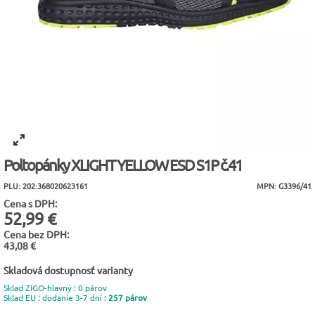
Poltopánky XLIGHT YELLOW ESD S1P č.41
PLU: 202:368020623161
MPN: G3396/41
Cena s DPH:
52,99 €
Cena bez DPH:
43,08 €
Skladová dostupnosť varianty
Sklad ZIGO-hlavný : 0 párov
Sklad EU : dodanie 3-7 dní :
257 párov