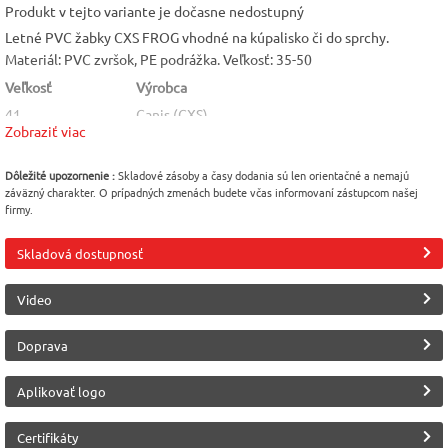
Produkt v tejto variante je dočasne nedostupný
Letné PVC žabky CXS FROG vhodné na kúpalisko či do sprchy.
Materiál: PVC zvršok, PE podrážka. Veľkosť: 35-50
Veľkosť
Výrobca
41
Canis (CXS)
Zobraziť viac
Dôležité upozornenie :
Skladové zásoby a časy dodania sú len orientačné a nemajú
záväzný charakter. O prípadných zmenách budete včas informovaní zástupcom našej
firmy.
Skladová dostupnosť
Video
Doprava
Aplikovať logo
Certifikáty