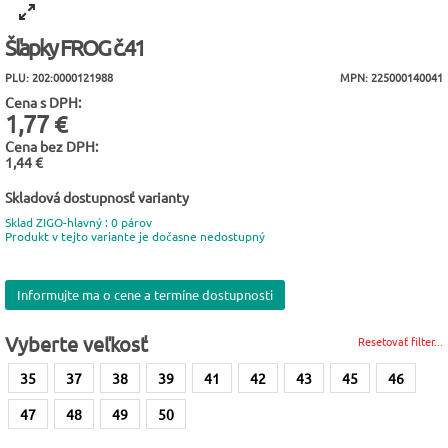
Šľapky FROG č.41
PLU: 202:0000121988
MPN: 225000140041
Cena s DPH:
1,77 €
Cena bez DPH:
1,44 €
Skladová dostupnosť varianty
Sklad ZIGO-hlavný : 0 párov
Produkt v tejto variante je dočasne nedostupný
Informujte ma o cene a termíne dostupnosti
Vyberte veľkosť
Resetovať filter...
35
37
38
39
41
42
43
45
46
47
48
49
50