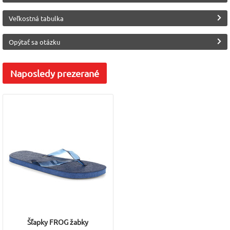
Veľkostná tabulka
Opýtať sa otázku
Naposledy
prezerané
Šľapky FROG žabky