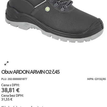
Obuv ARDON ARWIN O2 č.45
PLU: 202:0000001877
MPN: G3132/45
Cena s DPH:
38,81 €
Cena bez DPH:
31,55 €