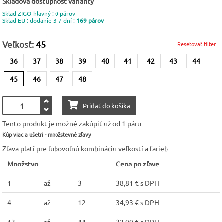
Skladová dostupnosť varianty
Sklad ZIGO-hlavný : 0 párov
Sklad EU : dodanie 3-7 dní :
169 párov
Veľkosť:
45
Resetovať filter...
36
37
38
39
40
41
42
43
44
45
46
47
48
Pridať do košíka
Tento produkt je možné zakúpiť už od 1 páru
Kúp viac a ušetri - množstevné zľavy
Zľava platí pre ľubovoľnú kombináciu veľkostí a farieb
Množstvo
Cena po zľave
1
až
3
38,81 € s DPH
4
až
12
34,93 € s DPH
13
až
44
32,99 € s DPH