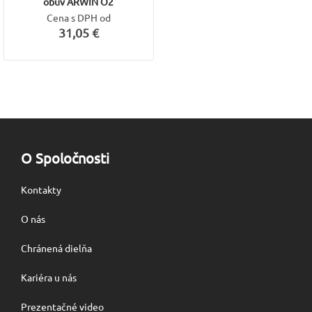
obuv ARWIN O2
Cena s DPH od
31,05 €
O Spoločnosti
Kontakty
O nás
Chránená dielňa
Kariéra u nás
Prezentačné video