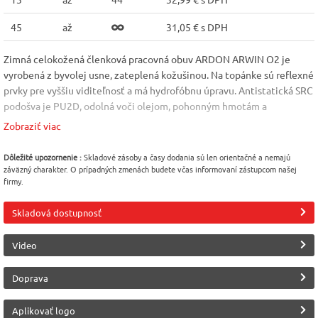
45
až
31,05 € s DPH
Zimná celokožená členková pracovná obuv ARDON ARWIN O2 je
vyrobená z byvolej usne, zateplená kožušinou. Na topánke sú reflexné
prvky pre vyššiu viditeľnosť a má hydrofóbnu úpravu. Antistatická SRC
podošva je PU2D, odolná voči olejom, pohonným hmotám a
kontaktnému teplu do 110°C. Podošva: PU2D SRC Norma: EN 20347
Zobraziť viac
Veľkosť: 36-48
Vlastnosť
Vlastnosť
Vlastnosť
Dôležité upozornenie :
Skladové zásoby a časy dodania sú len orientačné a nemajú
záväzný charakter. O prípadných zmenách budete včas informovaní zástupcom našej
s reflexným prvkom
zateplená
Vodeodolná
firmy.
Podrážka
Veľkosť
Protišmykovosť
Skladová dostupnosť
PU2D
45
podrážky
Video
SRC
Doprava
Výrobca
Trieda ochrany
Ardon
O2
Aplikovať logo