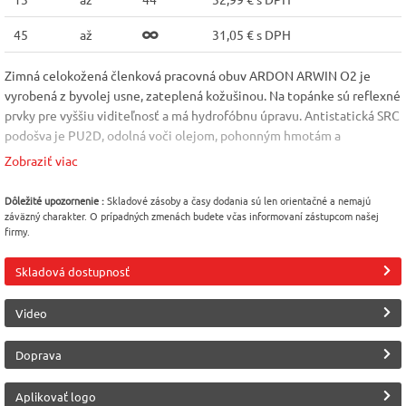
45
až
31,05 € s DPH
Zimná celokožená členková pracovná obuv ARDON ARWIN O2 je
vyrobená z byvolej usne, zateplená kožušinou. Na topánke sú reflexné
prvky pre vyššiu viditeľnosť a má hydrofóbnu úpravu. Antistatická SRC
podošva je PU2D, odolná voči olejom, pohonným hmotám a
kontaktnému teplu do 110°C. Podošva: PU2D SRC Norma: EN 20347
Zobraziť viac
Veľkosť: 36-48
Vlastnosť
Vlastnosť
Vlastnosť
Dôležité upozornenie :
Skladové zásoby a časy dodania sú len orientačné a nemajú
záväzný charakter. O prípadných zmenách budete včas informovaní zástupcom našej
s reflexným prvkom
zateplená
Vodeodolná
firmy.
Podrážka
Veľkosť
Protišmykovosť
Skladová dostupnosť
PU2D
48
podrážky
Video
SRC
Doprava
Výrobca
Trieda ochrany
Ardon
O2
Aplikovať logo