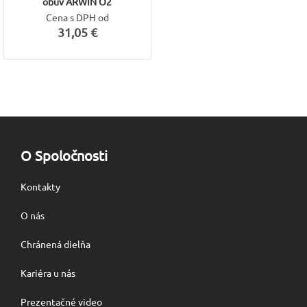
obuv ARWIN O2
Cena s DPH od
31,05 €
O Spoločnosti
Kontakty
O nás
Chránená dielňa
Kariéra u nás
Prezentačné video