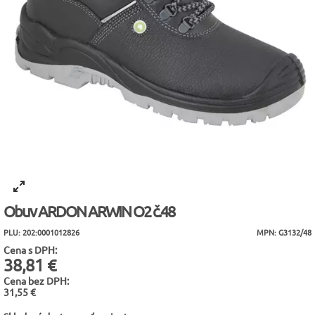
Obuv ARDON ARWIN O2 č.48
PLU: 202:0001012826
MPN: G3132/48
Cena s DPH:
38,81 €
Cena bez DPH:
31,55 €