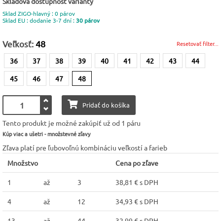
Skladová dostupnosť varianty
Sklad ZIGO-hlavný : 0 párov
Sklad EU : dodanie 3-7 dní :
30 párov
Veľkosť:
48
Resetovať filter...
36
37
38
39
40
41
42
43
44
45
46
47
48
Pridať do košíka
Tento produkt je možné zakúpiť už od 1 páru
Kúp viac a ušetri - množstevné zľavy
Zľava platí pre ľubovoľnú kombináciu veľkostí a farieb
Množstvo
Cena po zľave
1
až
3
38,81 € s DPH
4
až
12
34,93 € s DPH
13
až
44
32,99 € s DPH