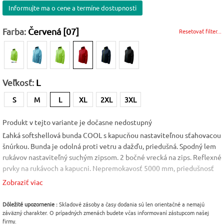
Informujte ma o cene a termíne dostupnosti
Farba:
Červená [07]
Resetovať filter...
Veľkosť:
L
S
M
L
XL
2XL
3XL
Produkt v tejto variante je dočasne nedostupný
Ľahká softshellová bunda COOL s kapucňou nastaviteľnou sťahovacou
šnúrkou. Bunda je odolná proti vetru a dažďu, priedušná. Spodný lem
rukávov nastaviteľný suchým zipsom. 2 bočné vrecká na zips. Reflexné
prvky na rukávoch a kapucni. Nepremokavosť 5000 mm, priedušnosť
2000 g/m2/24 h. Materiál: softshell, 100 % polyester, priedušná
Zobraziť viac
membrána, 100 % polyester. Veľkosť: M-3XL
Farba
Veľkosť
Pohlavie
Dôležité upozornenie :
Skladové zásoby a časy dodania sú len orientačné a nemajú
záväzný charakter. O prípadných zmenách budete včas informovaní zástupcom našej
Červená [07]
L
Pánske
firmy.