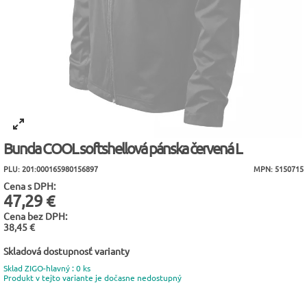
Bunda COOL softshellová pánska červená L
PLU: 201:000165980156897
MPN: 5150715
Cena s DPH:
47,29 €
Cena bez DPH:
38,45 €
Skladová dostupnosť varianty
Sklad ZIGO-hlavný : 0 ks
Produkt v tejto variante je dočasne nedostupný