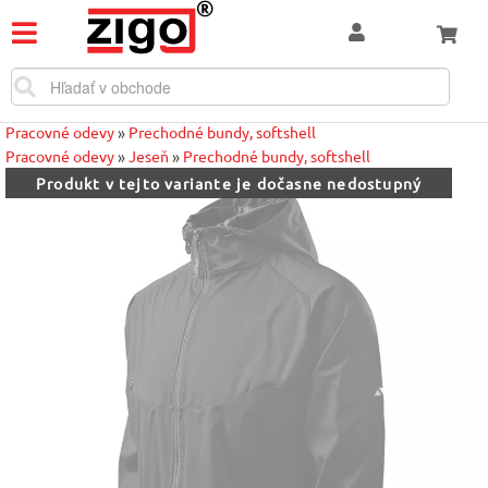
Pracovné odevy
»
Prechodné bundy, softshell
Pracovné odevy
»
Jeseň
»
Prechodné bundy, softshell
Produkt v tejto variante je dočasne nedostupný