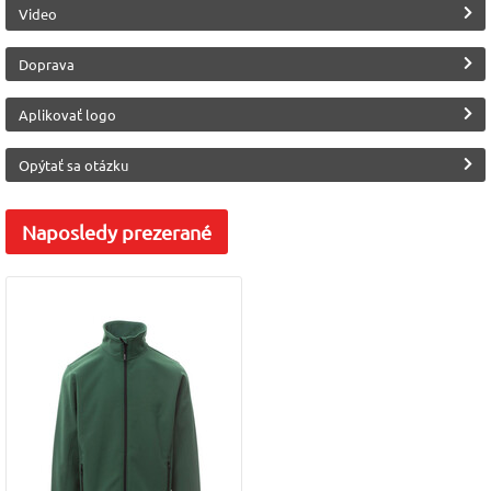
Materiál
Výrobca
Video
Polyester 100%
INDUSTRIAL WEAR
(Payper)
Doprava
Aplikovať logo
Opýtať sa otázku
Naposledy
prezerané