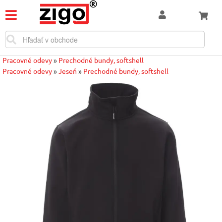
Pracovné odevy
»
Prechodné bundy, softshell
Pracovné odevy
»
Jeseň
»
Prechodné bundy, softshell