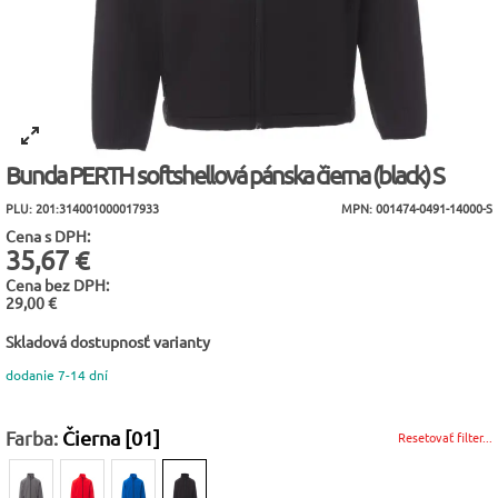
Bunda PERTH softshellová pánska čierna (black) S
PLU: 201:314001000017933
MPN: 001474-0491-14000-S
Cena s DPH:
35,67 €
Cena bez DPH:
29,00 €
Skladová dostupnosť varianty
dodanie 7-14 dní
Farba:
Čierna [01]
Resetovať filter...