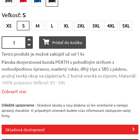
Veľkosť:
S
XS
S
M
L
XL
2XL
3XL
4XL
5XL
Pridať do košíka
Tento produkt je možné zakúpiť už od 1 ks
Pánska dvojvrstvová bunda PERTH s pohodlným strihom s
vodoodpudivou úpravou, vsadený rukáv, dlhý zips z SBS s páskou,
pružný tenký okraj na zápästiach, 2 bočné vrecká so zipsom. Materiál:
100% polyester Veľkosť: XS - 5XL
Pánska dvojvrstvová bunda PERTH s pohodlným strihom s
Zobraziť viac
vodoodpudivou úpravou, vsadený rukáv, dlhý zips z SBS s páskou,
pružný tenký okraj na zápästiach, 2 bočné vrecká so zipsom. Materiál:
Dôležité upozornenie :
Skladové zásoby a časy dodania sú len orientačné a nemajú
100% polyesterHmotnosť: 280gVeľkosť: XS - 5XL
záväzný charakter. O prípadných zmenách budete včas informovaní zástupcom našej
firmy.
Farba
Veľkosť
Pohlavie
Čierna [01]
S
Pánske
Skladová dostupnosť