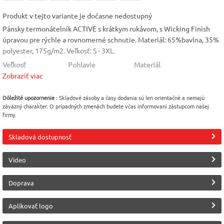
Produkt v tejto variante je dočasne nedostupný
Pánsky termonátelník ACTIVE s krátkym rukávom, s Wicking Finish
úpravou pre rýchle a rovnomerné schnutie. Materiál: 65%bavlna, 35%
polyester, 175g/m2. Veľkosť: S - 3XL.
Veľkosť
Pohlavie
Materiál
Zobraziť viac
2XL
Pánske
Zmesový materiál
Dôležité upozornenie :
Skladové zásoby a časy dodania sú len orientačné a nemajú
Výrobca
Značka
záväzný charakter. O prípadných zmenách budete včas informovaní zástupcom našej
Canis (CXS)
CXS
firmy.
Skladová dostupnosť
Video
Doprava
Aplikovať logo