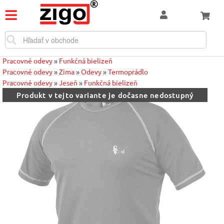
Pracovné odevy
»
Funkčná bielizeň
Pracovné odevy
»
Zima
»
Odevy
»
Termoprádlo
Pracovné odevy
»
Jeseň
»
Funkčná bielizeň
Produkt v tejto variante je dočasne nedostupný