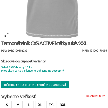
Termonátelník CXS ACTIVE krátky rukáv XXL
PLU: 201:0100102232
MPN: 171000170096
Skladová dostupnosť varianty
Sklad ZIGO-hlavný : 0 ks
Produkt v tejto variante je dočasne nedostupný
Informujte ma o cene a termíne dostupnosti
Vyberte veľkosť
Resetovať filter...
S
M
L
XL
2XL
3XL