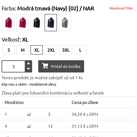
Farba:
Modrá tmavá (Navy) [02] / NAR
Resetovať filter...
Veľkosť:
XL
S
M
XL
2XL
3XL
L
Pridať do košíka
Tento produkt je možné zakúpiť už od 1 ks
Kúp viac a ušetri - množstevné zľavy
Zľava platí pre ľubovoľnú kombináciu veľkostí a farieb
Množstvo
Cena po zľave
1
až
3
34,59 € s DPH
4
až
12
31,13 € s DPH