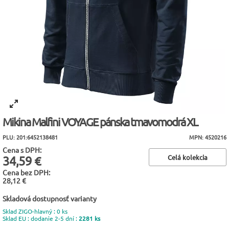
Mikina Malfini VOYAGE pánska tmavomodrá XL
PLU: 201:6452138481
MPN: 4520216
Cena s DPH:
Celá kolekcia
34,59 €
Cena bez DPH:
28,12 €
Skladová dostupnosť varianty
Sklad ZIGO-hlavný : 0 ks
Sklad EU : dodanie 2-5 dní :
2281 ks