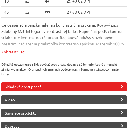
13
až
44
29,40 € s DPH
45
až
27,68 € s DPH
Celozapínacia pánska mikina s kontrastnými prvkami. Kovový zips
zdobený Malfini logom v kontrastnej farbe. Kapucňa s podšívkou, na
stiahnutie kontrastnou šnúrkou. Raglánové rukávy s ozdobným
prešitím. Začistenie priekrčníka kontrastnou páskou. Materiál: 100 %
bavlna. Veľkosť: S - 3XL
Zobraziť viac
Farba
Veľkosť
Pohlavie
Dôležité upozornenie :
Skladové zásoby a časy dodania sú len orientačné a nemajú
Modrá tmavá (Navy)
XL
Pánske
záväzný charakter. O prípadných zmenách budete včas informovaní zástupcom našej
[02] / NAR
firmy.
Modelová rada
Materiál
MLF Premium
Bavlna 100%
Skladová dostupnosť
Výrobca
Video
Malfini (Adler)
Súvisiace produkty
Doprava