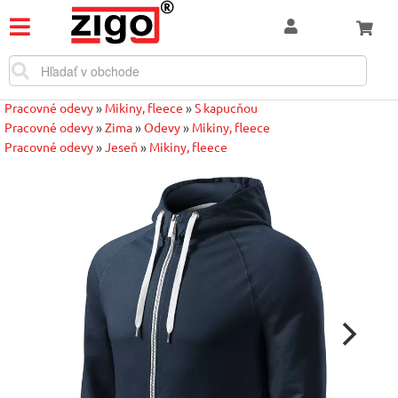
Pracovné odevy
»
Mikiny, fleece
»
S kapucňou
Pracovné odevy
»
Zima
»
Odevy
»
Mikiny, fleece
Pracovné odevy
»
Jeseň
»
Mikiny, fleece