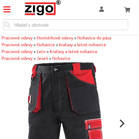
Pracovné odevy
»
Montérkové odevy
»
Nohavice do pása
Pracovné odevy
»
Nohavice
»
kraťasy a letné nohavice
Pracovné odevy
»
Leto
»
Kraťasy a letné nohavice
Pracovné odevy
»
Jeseň
»
Nohavice