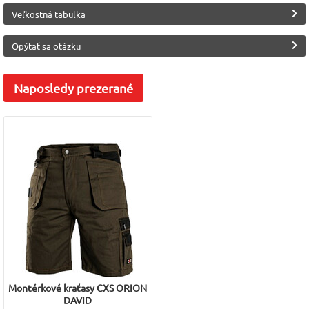
Veľkostná tabulka
Materiál
Norma
Výrobca
Zmesový materiál
EN 13688
Canis (CXS)
Opýtať sa otázku
Značka
CXS
Naposledy
prezerané
Montérkové kraťasy CXS ORION
DAVID