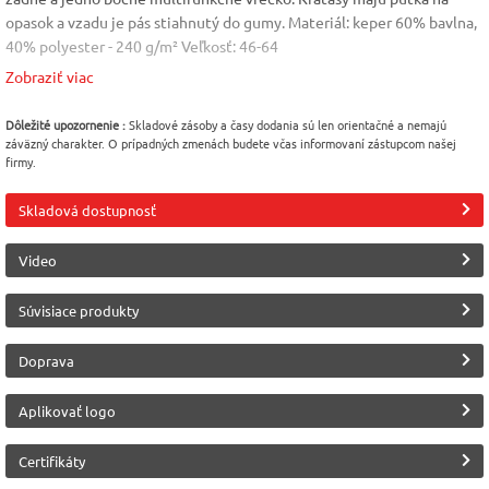
opasok a vzadu je pás stiahnutý do gumy. Materiál: keper 60% bavlna,
40% polyester - 240 g/m² Veľkosť: 46-64
Kolekcia CXS ORION:
Zobraziť viac
Pevnosť
Dôležité upozornenie :
Skladové zásoby a časy dodania sú len orientačné a nemajú
·vďaka dvojitému prešívaniu avysokej gramáži tkaniny sa táto kolekcia
záväzný charakter. O prípadných zmenách budete včas informovaní zástupcom našej
pýši vysokou odolnosťou apevnosťou
firmy.
Viditeľnosť
Skladová dostupnosť
·vo švoch sú všité nenápadné reflexné výpustky, ktoré si pri kontakte
so svetlom poctivo plnia svoju úlohu
Variabilita
Video
·montérkové odevy zkolekcie ORION sú dostupné nielen vbežnej
Súvisiace produkty
dĺžke, ale aj pre vyšších či nižších pracovníkov (od 170-194 cm)
Farba
Veľkosť
Vlastnosť
Doprava
Čierno-červená
46
Kraťasy
Aplikovať logo
Vlastnosť
Pohlavie
Modelová rada
Certifikáty
Reflexné doplnky
Pánske
CXS Orion