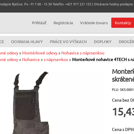
dajne Bytčica: Po - Pi 7.00 - 15.30 Telefón: +421 917 221 125 | Otváracie hodiny predajne c
Prihlásiť
Registrácia
Vrátenie tovaru
Kontakty
CE
OCHRANA HLAVY
PRÁCE VO VÝŠKACH
DOPLNKY
DROGÉR
vné odevy
»
Montérkové odevy
»
Nohavice s náprsenkou
vné odevy
»
Nohavice
»
s náprsenkou
»
Monterkové nohavice 4TECH s n
Monterk
skráten
PLU: SK5:000
Cena bez D
15,4
Cena s DPH