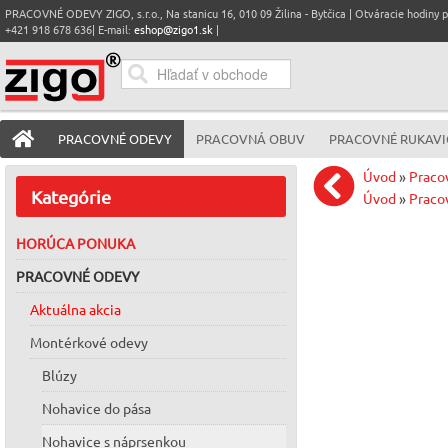
PRACOVNÉ ODEVY ZIGO, s.r.o., Na stanicu 16, 010 09 Žilina - Bytčica | Otváracie hodiny pre
+421 918 678 636| E-mail:
eshop@zigo1.sk
|
PRACOVNÉ ODEVY
PRACOVNÁ OBUV
PRACOVNÉ RUKAVI
Úvod
»
Praco
Kategórie
Úvod
»
Praco
HORÚCA PONUKA
PRACOVNÉ ODEVY
Aktuálna akcia
Montérkové odevy
Blúzy
Nohavice do pása
Nohavice s náprsenkou