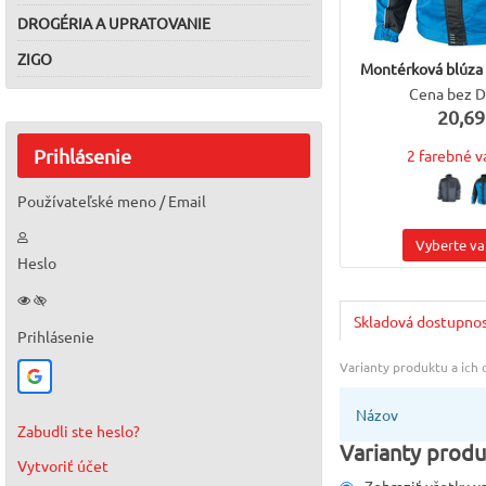
DROGÉRIA A UPRATOVANIE
ZIGO
Montérková blúza
Cena bez 
20,69
Prihlásenie
2 farebné v
Používateľské meno / Email
Vyberte va
Heslo
Skladová dostupno
Prihlásenie
Varianty produktu a ich
Názov
Zabudli ste heslo?
Varianty produ
Vytvoriť účet