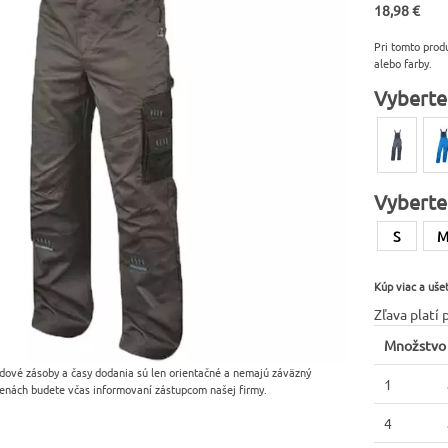
18,98 €
Pri tomto prod
alebo farby.
Vyberte
Vyberte
S
Kúp viac a ušet
Zľava platí 
Množstvo
dové zásoby a časy dodania sú len orientačné a nemajú záväzný
1
enách budete včas informovaní zástupcom našej firmy.
4