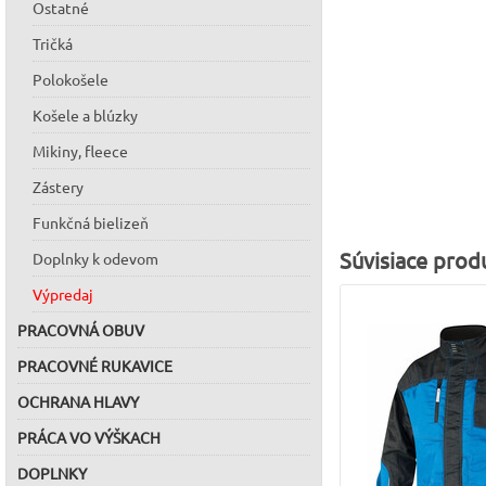
Ostatné
Tričká
Polokošele
Košele a blúzky
Mikiny, fleece
Zástery
Funkčná bielizeň
Súvisiace prod
Doplnky k odevom
Výpredaj
PRACOVNÁ OBUV
PRACOVNÉ RUKAVICE
OCHRANA HLAVY
PRÁCA VO VÝŠKACH
DOPLNKY