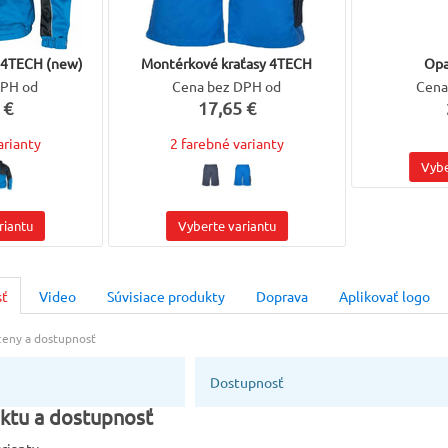
sťahovaích 
Veľkosť
 4TECH (new)
Montérkové kraťasy 4TECH
Opa
46 (170 cm
DPH od
Cena bez DPH od
Cena
 €
17,65 €
Veľkosť
arianty
2 farebné varianty
56 (170 cm
Vybe
Modelová r
ARDON 4Te
riantu
Vyberte variantu
Výrobca
Ardon
sť
Video
Súvisiace produkty
Doprava
Aplikovať logo
 ceny a dostupnosť
Dostupnosť
ktu a dostupnosť