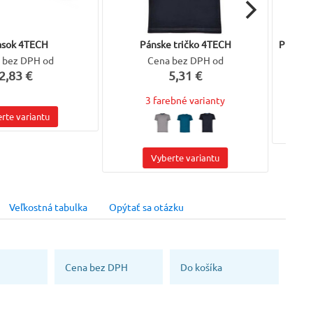
prvkov.
Veľkosť
Veľkosť
sok 4TECH
Pánske tričko 4TECH
Pracov
)
48 (170 cm)
52 (170 cm)
 bez DPH od
Cena bez DPH od
2,83 €
5,31 €
Veľkosť
Veľkosť
3 farebné varianty
)
60 (170 cm)
62 (170 cm)
rte variantu
ada
Materiál
Norma
ch
Zmesový materiál
EN 13688
Vyberte variantu
Veľkostná tabulka
Opýtať sa otázku
Cena bez DPH
Do košíka