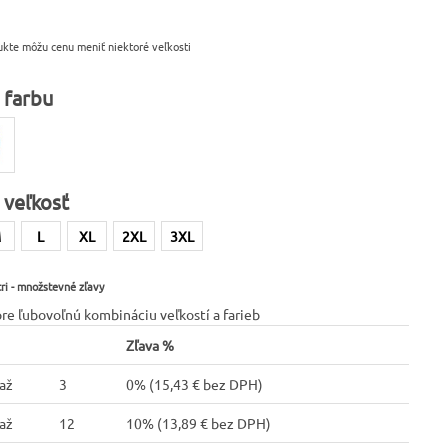
ukte môžu cenu meniť niektoré veľkosti
 farbu
 veľkosť
M
L
XL
2XL
3XL
ri - množstevné zľavy
pre ľubovoľnú kombináciu veľkostí a farieb
Zľava %
až
3
0% (
15,43 € bez DPH
)
až
12
10% (
13,89 € bez DPH
)