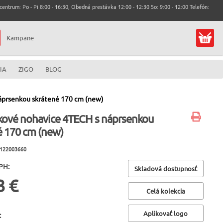
entrum: Po - Pi 8:00 - 16:30, Obedná prestávka 12:00 - 12:30 So: 9:00 - 12:00 Telefón:
Kampane
IA
ZIGO
BLOG
áprsenkou skrátené 170 cm (new)
ové nohavice 4TECH s náprsenkou
é 170 cm (new)
1122003660
PH:
Skladová dostupnosť
3 €
Celá kolekcia
Aplikovať logo
: