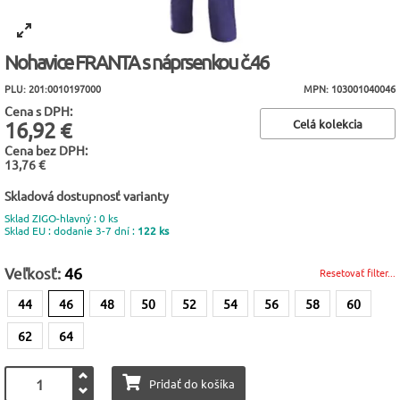
Nohavice FRANTA s náprsenkou č.46
PLU: 201:0010197000
MPN: 103001040046
Cena s DPH:
Celá kolekcia
16,92 €
Cena bez DPH:
13,76 €
Skladová dostupnosť varianty
Sklad ZIGO-hlavný : 0 ks
Sklad EU : dodanie 3-7 dní :
122 ks
Veľkosť:
46
Resetovať filter...
44
46
48
50
52
54
56
58
60
62
64
Pridať do košíka