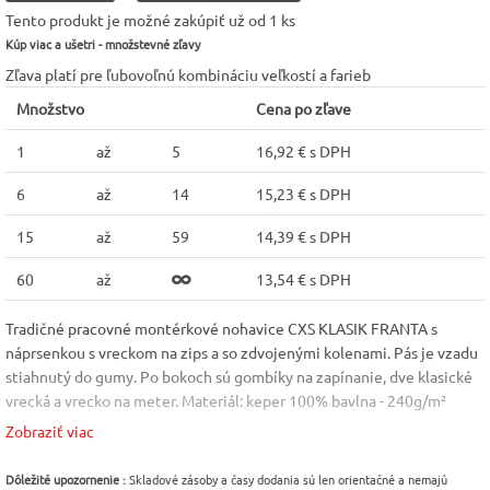
Tento produkt je možné zakúpiť už od 1 ks
Kúp viac a ušetri - množstevné zľavy
Zľava platí pre ľubovoľnú kombináciu veľkostí a farieb
Množstvo
Cena po zľave
1
až
5
16,92 € s DPH
6
až
14
15,23 € s DPH
15
až
59
14,39 € s DPH
60
až
13,54 € s DPH
Tradičné pracovné montérkové nohavice CXS KLASIK FRANTA s
náprsenkou s vreckom na zips a so zdvojenými kolenami. Pás je vzadu
stiahnutý do gumy. Po bokoch sú gombíky na zapínanie, dve klasické
vrecká a vrecko na meter. Materiál: keper 100% bavlna - 240g/m²
Veľkosť: 44-64
Zobraziť viac
Kolekcia CXS KLASIK:
Klasika
Dôležité upozornenie :
Skladové zásoby a časy dodania sú len orientačné a nemajú