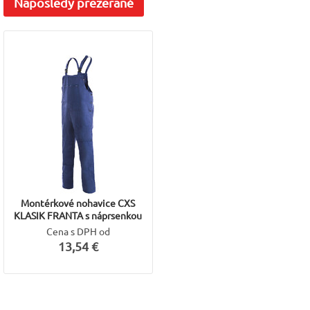
Naposledy
prezerané
Montérkové nohavice CXS
KLASIK FRANTA s náprsenkou
Cena s DPH od
13,54 €