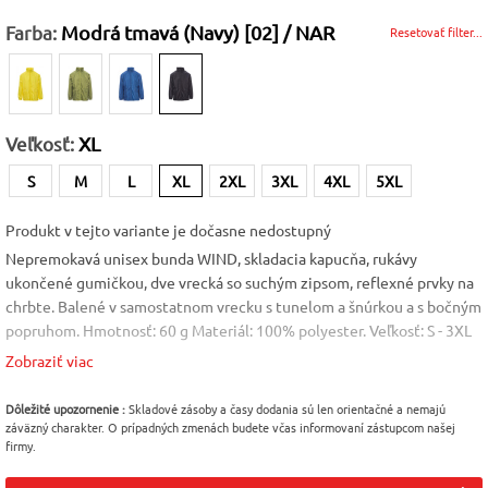
Farba:
Modrá tmavá (Navy) [02] / NAR
Resetovať filter...
Veľkosť:
XL
S
M
L
XL
2XL
3XL
4XL
5XL
Produkt v tejto variante je dočasne nedostupný
Nepremokavá unisex bunda WIND, skladacia kapucňa, rukávy
ukončené gumičkou, dve vrecká so suchým zipsom, reflexné prvky na
chrbte. Balené v samostatnom vrecku s tunelom a šnúrkou a s bočným
popruhom. Hmotnosť: 60 g Materiál: 100% polyester. Veľkosť: S - 3XL
Zobraziť viac
Farba
Veľkosť
Vlastnosť
Modrá tmavá (Navy)
XL
Vodoodpudivá
Dôležité upozornenie :
Skladové zásoby a časy dodania sú len orientačné a nemajú
[02] / NAR
úprava
záväzný charakter. O prípadných zmenách budete včas informovaní zástupcom našej
firmy.
Pohlavie
Materiál
Výrobca