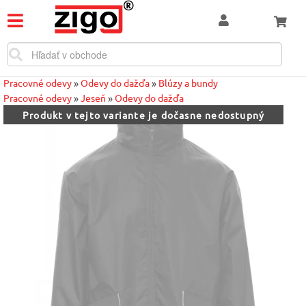
Pracovné odevy
»
Odevy do dažďa
»
Blúzy a bundy
Pracovné odevy
»
Jeseň
»
Odevy do dažďa
Produkt v tejto variante je dočasne nedostupný