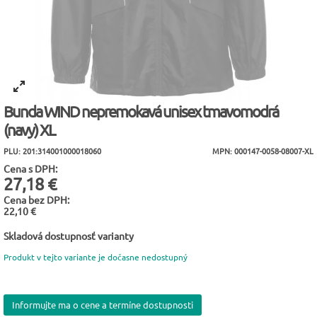
Bunda WIND nepremokavá unisex tmavomodrá
(navy) XL
PLU: 201:314001000018060
MPN: 000147-0058-08007-XL
Cena s DPH:
27,18 €
Cena bez DPH:
22,10 €
Skladová dostupnosť varianty
Produkt v tejto variante je dočasne nedostupný
Informujte ma o cene a termíne dostupnosti